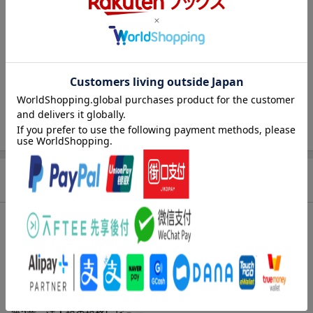
出版社
同文舘出版
発行形態
単行本
ページ数
278p
ISBN
9784495199920
旧版
ここがポイント！決算書の税金科目クイッ
クレビュー
商品説明
内容紹介（JPROより）
決算書に記載された税金に関する勘定科目について、各種情報と
の整合性に着目し、会計士から見たレビューポイントを解説！近
年の関連法制度の改正等に合わせ情報をアップデート
第1章 概要