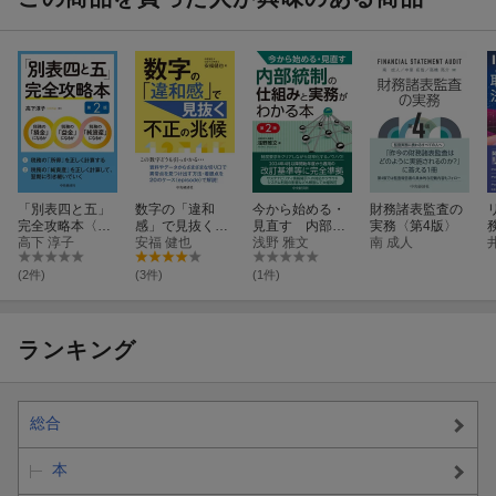
「別表四と五」
数字の「違和
今から始める・
財務諸表監査の
完全攻略本〈第
感」で見抜く不
見直す 内部統
実務〈第4版〉
2版〉
高下 淳子
正の兆候
安福 健也
制の仕組みと実
浅野 雅文
南 成人
務がわかる本
〈第2版〉
(2件)
(3件)
(1件)
ランキング
総合
本