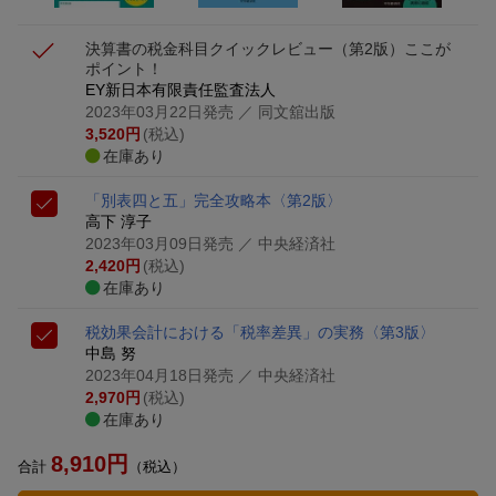
決算書の税金科目クイックレビュー（第2版）
ここが
ポイント！
EY新日本有限責任監査法人
2023年03月22日発売
／ 同文舘出版
3,520
円
(税込)
在庫あり
「別表四と五」完全攻略本〈第2版〉
高下 淳子
2023年03月09日発売
／ 中央経済社
2,420
円
(税込)
在庫あり
税効果会計における「税率差異」の実務〈第3版〉
中島 努
2023年04月18日発売
／ 中央経済社
2,970
円
(税込)
在庫あり
8,910
円
合計
（税込）