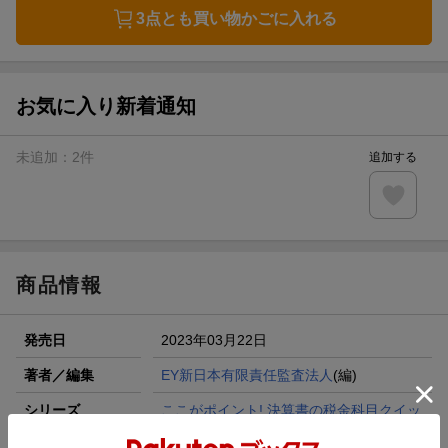
3点とも買い物かごに入れる
お気に入り新着通知
未追加：
2
件
追加する
商品情報
発売日
2023年03月22日
著者／編集
EY新日本有限責任監査法人
(編)
シリーズ
ここがポイント! 決算書の税金科目クイッ
クレビュー