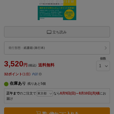
立ち読み
発行形態
：
紙書籍
(単行本)
個数
3,520
円
送料無料
(税込)
32
ポイント
1倍
内訳
在庫あり
残りあと
5
個
正午まで
のご注文で
なら
8月9日(日)～8月10日(月)頃
にお
届け
買い物かごに入れる