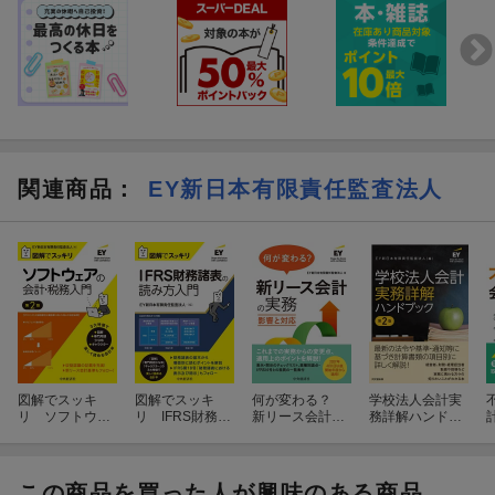
関連商品
：
EY新日本有限責任監査法人
図解でスッキ
図解でスッキ
何が変わる？
学校法人会計実
リ ソフトウェ
リ IFRS財務諸
新リース会計の
務詳解ハンドブ
アの会計・税務
表の読み方入門
実務
ック
入門〈第2版〉
この商品を買った人が興味のある商品