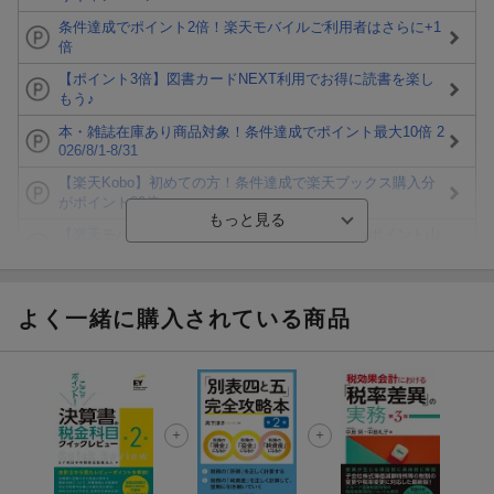
条件達成でポイント2倍！楽天モバイルご利用者はさらに+1
倍
【ポイント3倍】図書カードNEXT利用でお得に読書を楽し
もう♪
本・雑誌在庫あり商品対象！条件達成でポイント最大10倍 2
026/8/1-8/31
【楽天Kobo】初めての方！条件達成で楽天ブックス購入分
がポイント20倍
【楽天モバイルご利用者限定】条件達成で100万ポイント山
分け！
【Rakuten Fashion×楽天ブックス】条件達成で10万ポイン
ト山分け
よく一緒に購入されている商品
【スタンプカード】楽天ポイントもらえる＆抽選で豪華景品
が当たる！
エントリー＆3,000円以上購入で無料データSIM（3GB/月プ
ラン）が当たる！
楽天モバイル紹介キャンペーンの拡散で300円OFFクーポン
進呈