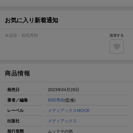
ト山分け
【スタンプカード】楽天ポイントもらえる＆抽選で豪華景品
が当たる！
お気に入り新着通知
エントリー＆3,000円以上購入で無料データSIM（3GB/月プ
ラン）が当たる！
未追加：
和田秀樹
追加する
楽天モバイル紹介キャンペーンの拡散で300円OFFクーポン
進呈
条件達成で楽天限定・宝塚歌劇 宙組貸切公演ペアチケット
が当たる
商品情報
発売日
2023年04月28日
著者／編集
和田秀樹
(監修)
レーベル
メディアックスMOOK
出版社
メディアックス
発行形態
ムックその他