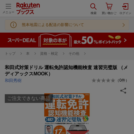
メニュー
熊本地震による配送の影響について
トップ
本
資格・検定
その他
和田式対策ドリル 運転免許認知機能検査 速習完璧版 （メ
ディアックスMOOK）
和田秀樹
（
0
件）
ご注文できない商品