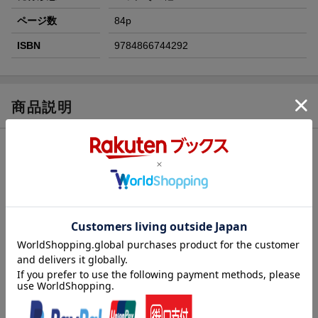
ページ数
84p
ISBN
9784866744292
商品説明
内容紹介（JPROより）
2022年年5月の改正道交法施行により、75歳以上の運転免許更新
制度が大きく変わりました。受検を義務づけられている「認知機
能検査」は、従来よりも簡素化されていますが、記憶力や判断力
を試される検査であるため、改正法施行後もシニアドライバーに
とっては運転免許更新時の不安要素のひとつになっています。
本書は認知機能検査の受検を控えたシニアドライバーのための
対策ドリルです。対策問題の収録に加え、改正法によって変更さ
れた認知機能検査の内容や運転免許更新にかかわる情報をもれな
く解説します。また、高齢者を専門とする精神科医・和田秀樹先