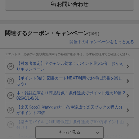
お問い合わせ
関連するクーポン・キャンペーン
(10件)
開催中のキャンペーンをもっと見る
※エントリー必要の有無や実施期間等の各種詳細条件は、必ず各説明頁でご確認ください。
【対象者限定】全ジャンル対象！ポイント最大3倍 おかえ
りキャンペーン
【ポイント3倍】図書カードNEXT利用でお得に読書を楽し
もう♪
本・雑誌在庫あり商品対象！条件達成でポイント最大10倍 2
026/8/1-8/31
【楽天Kobo】初めての方！条件達成で楽天ブックス購入分
がポイント20倍
【楽天モバイルご利用者限定】条件達成で100万ポイント山
分け！
【Rakuten Fashion×楽天ブックス】条件達成で10万ポイン