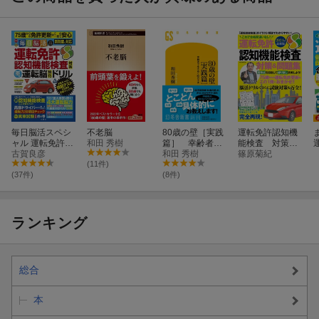
毎日脳活スペシ
不老脳
80歳の壁［実践
運転免許認知機
ャル 運転免許認
和田 秀樹
篇］ 幸齢者で
能検査 対策＆
知機能検査対策
古賀良彦
生きぬく80の工
和田 秀樹
問題集（2024）
篠原菊紀
車の運転脳強化
夫
最新版
(11件)
ドリル
(37件)
(8件)
ランキング
総合
本