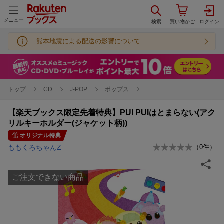
メニュー
熊本地震による配送の影響について
トップ
CD
J-POP
ポップス
【楽天ブックス限定先着特典】PUI PUIはとまらない(アク
リルキーホルダー(ジャケット柄))
オリジナル特典
ももくろちゃんZ
（
0
件）
ご注文できない商品