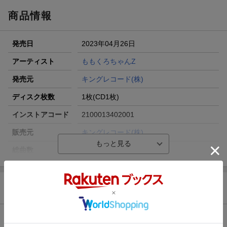
商品情報
発売日
2023年04月26日
アーティスト
ももくろちゃんZ
発売元
キングレコード(株)
ディスク枚数
1枚(CD1枚)
インストアコード
2100013402001
販売元
キングレコード(株)
総曲数
ー(シングル)
収録時間
ー
品番
KICM-2134
商品説明
洋題
PUI PUI HA TOMARANAI
特典情報