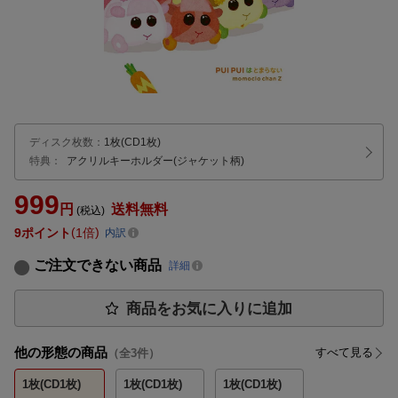
ディスク枚数
：
1枚(CD1枚)
特典：
アクリルキーホルダー(ジャケット柄)
999
円
送料無料
(税込)
9
ポイント
1倍
内訳
ご注文できない商品
詳細
商品をお気に入りに追加
他の形態の商品
すべて見る
（全
3
件）
1枚(CD1枚)
1枚(CD1枚)
1枚(CD1枚)