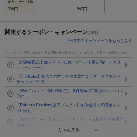
オリジナル特典
999
円
ー
892
円
関連するクーポン・キャンペーン
(10件)
開催中のキャンペーンをもっと見る
※エントリー必要の有無や実施期間等の各種詳細条件は、必ず各説明頁でご確認ください。
【対象者限定】全ジャンル対象！ポイント最大3倍 おかえ
りキャンペーン
【楽天Kobo】初めての方！条件達成で楽天ブックス購入分
がポイント20倍
【楽天モバイルご利用者限定】条件達成で100万ポイント山
分け！
【Rakuten Fashion×楽天ブックス】条件達成で10万ポイン
ト山分け
【スタンプカード】楽天ポイントもらえる＆抽選で豪華景品
が当たる！
楽天モバイル紹介キャンペーンの拡散で300円OFFクーポン