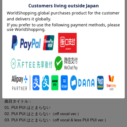
※数量に限りがございます。お早めにご注文ください。無くなり次第、当ペ
ージ上で終了告知をさせていただきます。
楽天ブックス限定先着特典
オリジナル特典
アクリルキーホルダー(ジャケット柄)
収録曲
曲目タイトル：
01. PUI PUI はとまらない
02. PUI PUI はとまらない（off vocal ver.）
03. PUI PUI はとまらない（off vocal & less PUI PUI ver.）