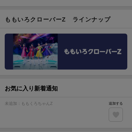
進呈
条件達成で楽天限定・宝塚歌劇 宙組貸切公演ペアチケット
が当たる
ももいろクローバーZ
ラインナップ
エントリー＆条件達成で『鬼滅の刃』オリジナルきんちゃく
袋が当たる！
【楽天24】日用品の楽天24と楽天ブックス買いまわりでク
ーポン★
【楽天市場】対象のUlike製品ご購入で2,000ポイント！
お気に入り新着通知
未追加：
ももくろちゃんZ
追加する