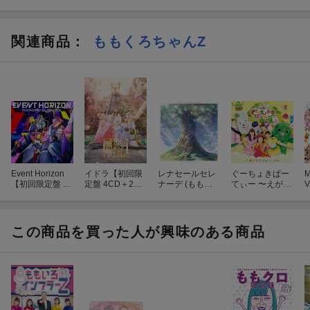
関連商品
：
ももくろちゃんZ
Event Horizon
イドラ【初回限
レナセールセレ
ぐーちょきぱー
M
【初回限定盤 C
定盤 4CD＋2Blu
ナーデ (ももク
てぃー 〜えがお
V
D＋Blu-ray】
-ray】
ロ盤 CD＋Blu-ra
でノリノリ
y)
ー！〜 (CD＋DV
D)
この商品を買った人が興味のある商品