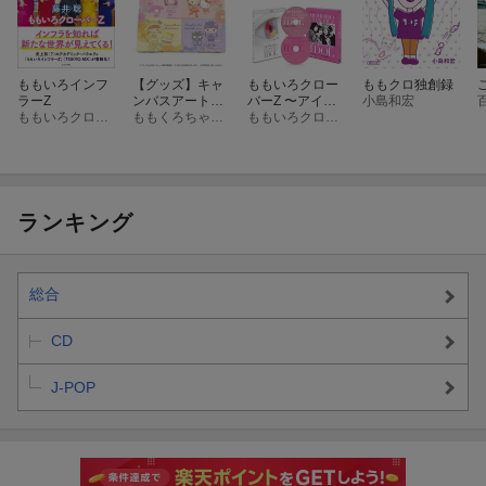
ももいろインフ
【グッズ】キャ
ももいろクロー
ももクロ独創録
ラーZ
ンバスアート
バーZ 〜アイド
小島和宏
ももいろクローバーZ
「ももくろちゃ
ももくろちゃんZ×サンリオキャラクターズ
ルの向こう側〜
ももいろクローバーZ
んZ×サンリオキ
＜特別上映版＞
ャラクターズ」
【Blu-ray】
01/集合デザイン
(ミニキャライラ
スト)
ランキング
総合
CD
J-POP