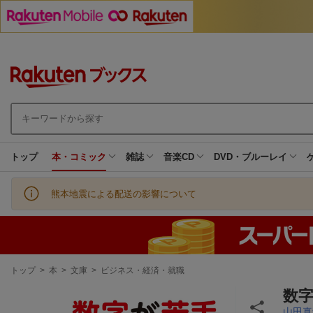
トップ
本・コミック
雑誌
音楽CD
DVD・ブルーレイ
熊本地震による配送の影響について
現
トップ
>
本
>
文庫
>
ビジネス・経済・就職
在
地
数
山田真