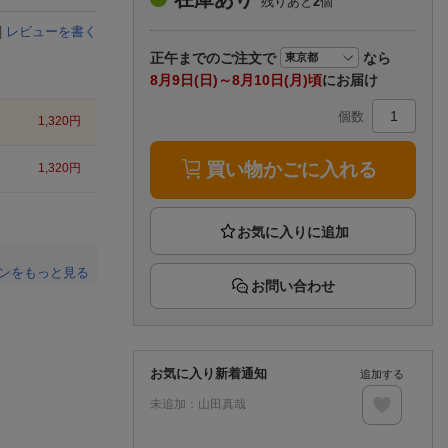
残りあと
2
個
楽天チケット
エンタメニュース
|
レビューを書く
推し楽
正午まで
のご注文で
なら
8月9日(日)～8月10日(月)頃
にお届け
個数
1,320
円
買い物かごに入れる
1,320
円
ンをもっと見る
お問い合わせ
。
お気に入り新着通知
追加する
未追加：
山田真哉