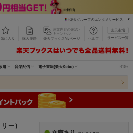
楽天グループのエンタメサービス
本/ゲーム/CD/DVD
注文内容の確認・
楽天市場
キャンセル
楽天ブックス
サービス一覧
お気に入り
購入履歴
楽天ブックスMyページ
ヘルプ
電子書籍
楽天Kobo
雑誌読み放題
楽天マガジン
放題
音楽配信
電子書籍(楽天Kobo)
R18+
音楽配信
楽天ミュージック
動画配信
楽天TV
動画配信ガイド
Rakuten PLAY
無料テレビ
Rチャンネル
ラリー）
チケット
在庫あり