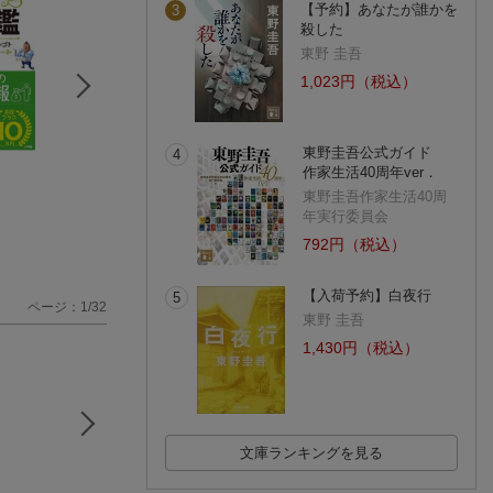
【予約】あなたが誰かを
3
殺した
東野 圭吾
1,023円（税込）
東野圭吾公式ガイド
4
イノベーションのジ
説得力が劇的に上が
REAL 15
作家生活40周年ver．
レンマからの脱出
る 数字の伝え方
井上 雄彦
東野圭吾作家生活40周
みんなの銀行
柏木 吉基
(59件)
年実行委員会
(1件)
792円（税込）
【入荷予約】白夜行
5
ページ：1/32
東野 圭吾
1,430円（税込）
文庫ランキングを見る