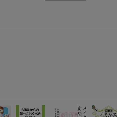
【楽天モバイルご利用者限定】条件達成で100万ポイント山分け！
【Rakuten Fashion×楽天ブックス】条件達成で10万ポイント山分け
【スタンプカード】楽天ポイントもらえる＆抽選で豪華景品が当たる！
エントリー＆3,000円以上購入で無料データSIM（3GB/月プラン）が当たる！
楽天モバイル紹介キャンペーンの拡散で300円OFFクーポン進呈