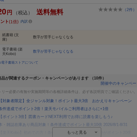
20
（
2
件）
送料無料
円
（税込）
イント
1倍
内訳
紙書籍
(文
数字が苦手じゃなくなる
庫)
電子書籍
(楽
数字が苦手じゃなくなる
天Kobo)
bo電子書籍ストアについて
商品が関連するクーポン・キャンペーンがあります
（10件）
開催中のキャンペー
トリー必要の有無や実施期間等の各種詳細条件は、必ず各説明頁でご確認ください
【対象者限定】全ジャンル対象！ポイント最大3倍 おかえりキャンペーン
条件達成でポイント2倍！楽天モバイルご利用者はさらに+1倍
【ポイント3倍】図書カードNEXT利用でお得に読書を楽しもう♪
本・雑誌在庫あり商品対象！条件達成でポイント最大10倍 2026/8/1-8/31
【楽天Kobo】初めての方！条件達成で楽天ブックス購入分がポイント20倍