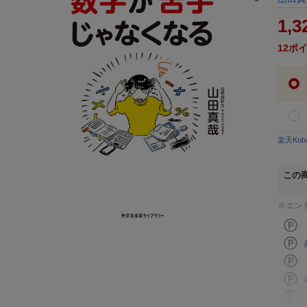
1,3
12
ポ
楽天Ko
この
※エン