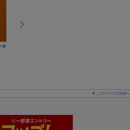
の事
回転ずしは「食費」
「食い逃げされても
女子大生会計士の
ではなく、「娯楽
バイトは雇うな」な
件簿（5）
費」である! まんがで
山田真哉
んて大間違い
山田真哉
（光文
山田真哉
わかるママのための
社新書）
家計革命
このページの先頭へ