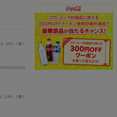
る（
1
件）
/
書く
25年08月28日
る（
1
件）
/
書く