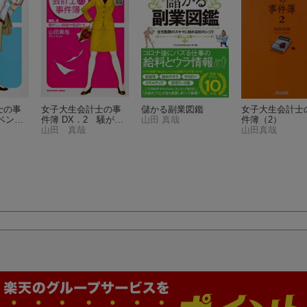
士の事
女子大生会計士の事
儲かる副業図鑑
女子大生会計士
 ベンチ
件簿 DX．2 騒がし
山田 真哉
件簿（2）
（角川
い探偵や怪盗たち
山田 真哉
山田真哉
（角川文庫）