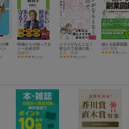
士の事
60歳からの知ってお
メイクがなんとなく
儲かる副業図鑑
 ベンチ
くべき経済学
変なので友達の美容
山田 真哉
高橋洋一
部員にコツを全部聞
吉川 景都
(12件)
いてみた
件)
(16件)
(208件)