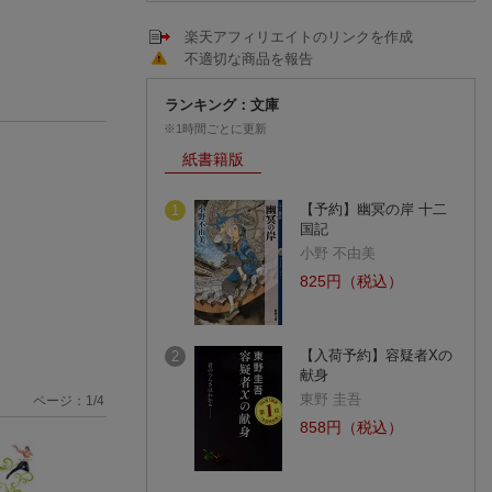
楽天アフィリエイトのリンクを作成
不適切な商品を報告
ランキング：文庫
※1時間ごとに更新
紙書籍版
【予約】幽冥の岸 十二
1
国記
小野 不由美
825円（税込）
【入荷予約】容疑者Xの
2
献身
東野 圭吾
ページ：
1
/
4
858円（税込）