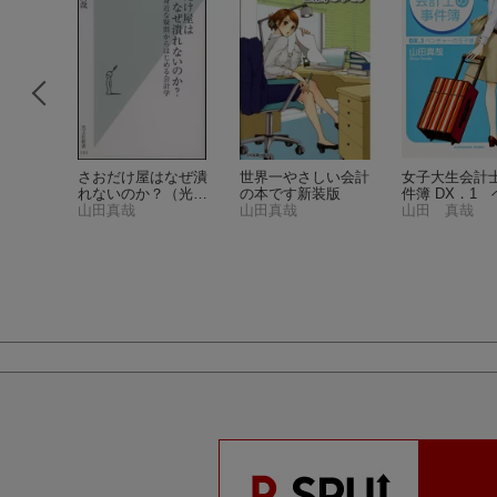
00円の
さおだけ屋はなぜ潰
世界一やさしい会計
女子大生会計
「安
れないのか？
（光文
の本です新装版
件簿 DX．1
わせなさ
社新書）
山田真哉
山田真哉
ャーの王子様
山田 真哉
新書）
文庫）