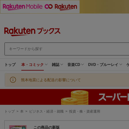
トップ
本・コミック
雑誌
音楽CD
DVD・ブルーレイ
熊本地震による配送の影響について
現
トップ
>
本
>
ビジネス・経済・就職
>
投資・株・資産運用
在
地
この商品の新版