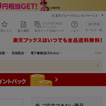
楽天グループのエンタメサービス
本/ゲーム/CD/DVD
注文内容の確認・
楽天市場
キャンセル
楽天ブックス
サービス一覧
お気に入り
購入履歴
楽天ブックスMyページ
ヘルプ
電子書籍
楽天Kobo
雑誌読み放題
楽天マガジン
放題
音楽配信
電子書籍(楽天Kobo)
R18+
音楽配信
楽天ミュージック
動画配信
楽天TV
動画配信ガイド
Rakuten PLAY
無料テレビ
Rチャンネル
チケット
ご注文できない商品