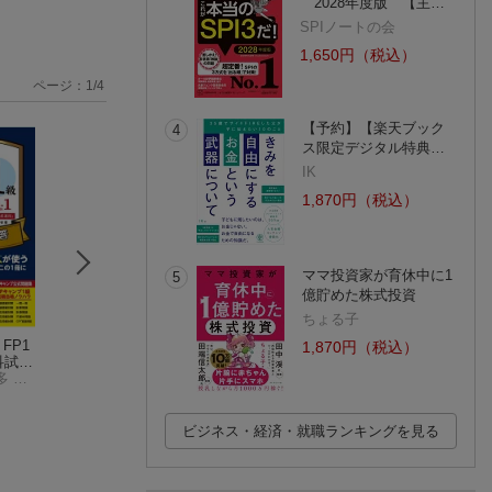
2028年度版 【主…
SPIノートの会
1,650円（税込）
ページ：
1
/
4
【予約】【楽天ブック
4
ス限定デジタル特典…
IK
1,870円（税込）
ママ投資家が育休中に1
5
億貯めた株式投資
ちょる子
FP1
漫画 バビロン大富
2024-2025年版 みん
投資の大原則［第
1,870円（税込）
学科試験
豪の教え
なが欲しかった！ F
版］
&応
ほんださん（本多 遼太朗）
ジョージ・S・クレイソン
Pの教科書3級
滝澤 ななみ
バ
2025
(626件)
(12件)
(75件)
A・B・
ビジネス・経済・就職ランキングを見る