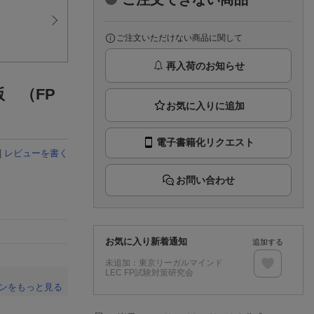
楽天チケット
エンタメニュース
推し楽
ご注文いただけない商品に関して
再入荷のお知らせ
版 （FP
電子書籍化リクエスト
|
レビューを書く
お問い合わせ
お気に入り新着通知
追加する
未追加：
東京リーガルマインド
LEC FP試験対策研究会
ンをもっと見る
。