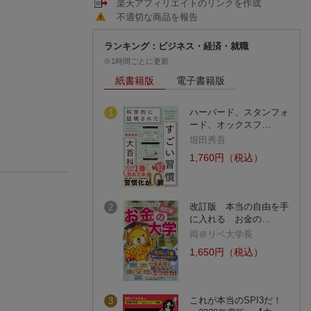
楽天アフィリエイトのリンクを作成
不適切な商品を報告
ランキング：ビジネス・経済・就職
※1時間ごとに更新
紙書籍版
電子書籍版
ハーバード、スタンフォ
1
ード、オックスフ…
堀田秀吾
1,760円（税込）
改訂版 本当の自由を手
2
に入れる お金の…
両＠リベ大学長
1,650円（税込）
これが本当のSPI3だ！
3