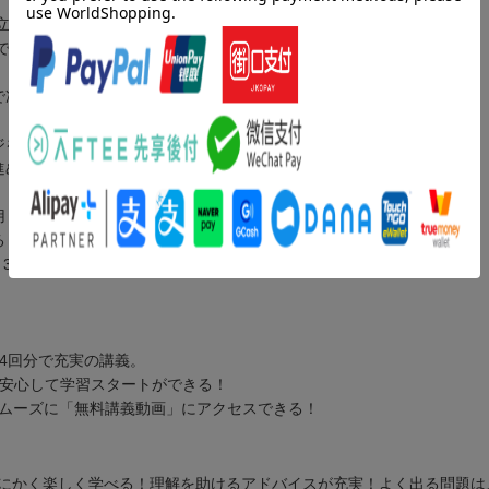
独立編」「生活編」「人生編」と5つの活用パターンで、楽しく解説！
で、かんたん解説！
で凄い！
ジをすんなり作れる！
進められる！
用！
る！
。3級をサクッと合格した後に、2級もぜひ目指しましょう！
4回分で充実の講義。
、安心して学習スタートができる！
スムーズに「無料講義動画」にアクセスできる！
にかく楽しく学べる！理解を助けるアドバイスが充実！よく出る問題は