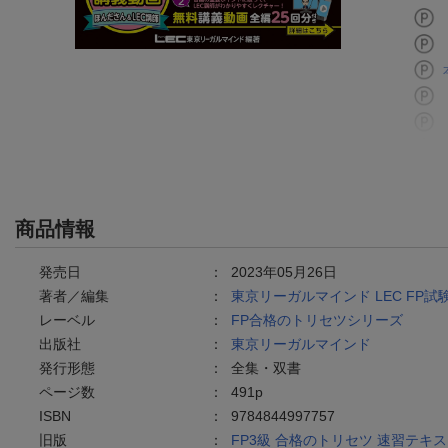
商品情報
発売日
：
2023年05月26日
著者／編集
：
東京リーガルマインド LEC FP
レーベル
：
FP合格のトリセツシリーズ
出版社
：
東京リーガルマインド
発行形態
：
全集・双書
ページ数
：
491p
ISBN
：
9784844997757
旧版
：
FP3級 合格のトリセツ 速習テキスト