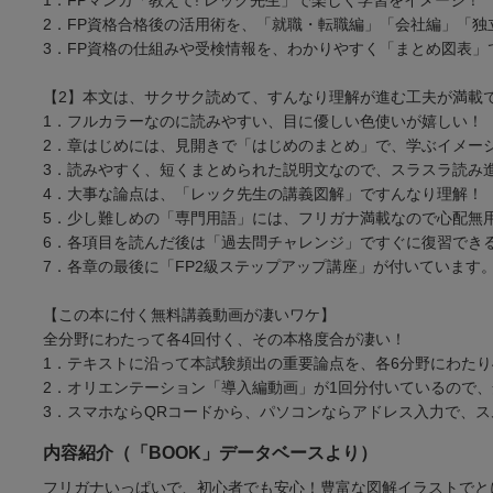
2．FP資格合格後の活用術を、「就職・転職編」「会社編」「
3．FP資格の仕組みや受検情報を、わかりやすく「まとめ図表」
【2】本文は、サクサク読めて、すんなり理解が進む工夫が満載
1．フルカラーなのに読みやすい、目に優しい色使いが嬉しい！
2．章はじめには、見開きで「はじめのまとめ」で、学ぶイメー
3．読みやすく、短くまとめられた説明文なので、スラスラ読み
4．大事な論点は、「レック先生の講義図解」ですんなり理解！
5．少し難しめの「専門用語」には、フリガナ満載なので心配無
6．各項目を読んだ後は「過去問チャレンジ」ですぐに復習でき
7．各章の最後に「FP2級ステップアップ講座」が付いています
【この本に付く無料講義動画が凄いワケ】
全分野にわたって各4回付く、その本格度合が凄い！
1．テキストに沿って本試験頻出の重要論点を、各6分野にわたり
2．オリエンテーション「導入編動画」が1回分付いているので
3．スマホならQRコードから、パソコンならアドレス入力で、
内容紹介（「BOOK」データベースより）
フリガナいっぱいで、初心者でも安心！豊富な図解イラストでと