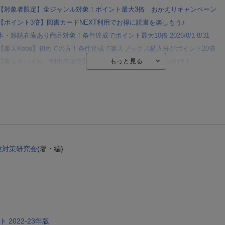
【対象者限定】全ジャンル対象！ポイント最大3倍 おかえりキャンペーン
【ポイント3倍】図書カードNEXT利用でお得に読書を楽しもう♪
本・雑誌在庫あり商品対象！条件達成でポイント最大10倍 2026/8/1-8/31
【楽天Kobo】初めての方！条件達成で楽天ブックス購入分がポイント20倍
【楽天モバイルご利用者限定】条件達成で100万ポイント山分け！
【Rakuten Fashion×楽天ブックス】条件達成で10万ポイント山分け
【スタンプカード】楽天ポイントもらえる＆抽選で豪華景品が当たる！
エントリー＆3,000円以上購入で無料データSIM（3GB/月プラン）が当たる！
楽天モバイル紹介キャンペーンの拡散で300円OFFクーポン進呈
条件達成で楽天限定・宝塚歌劇 宙組貸切公演ペアチケットが当たる
試験対策研究会
(著・編)
 2022-23年版