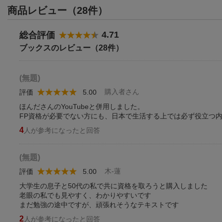
商品レビュー（28件）
4.71
総合評価
ブックスのレビュー（28件）
(無題)
購入者さん
評価
5.00
ほんださんのYouTubeと併用しました。
FP資格が必要でない方にも、日本で生活する上では必ず役立つ
4
人が参考になったと回答
(無題)
木-蓮
評価
5.00
大学生の息子と50代の私で共に資格を取ろうと購入しました
老眼の私でも見やすく、わかりやすいです
まだ勉強の途中ですが、頑張れそうなテキストです
2
人が参考になったと回答