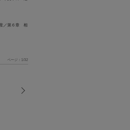
産／第６章 相
ページ：1/32