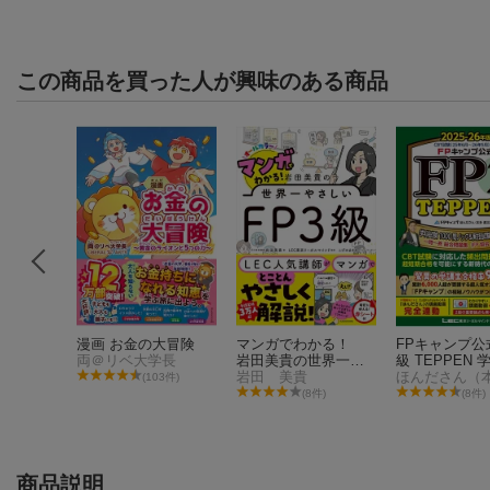
この商品を買った人が興味のある商品
考法 T
漫画 お金の大冒険
マンガでわかる！
FPキャンプ公式
GROW RI
両＠リベ大学長
岩田美貴の世界一や
級 TEPPEN
・ヒル
さしいFP3級
岩田 美貴
1000問ノック
(103件)
験 重要計算攻
1件)
(8件)
(8件)
一答 総合問題集
協会・金財対応)
-26年版
商品説明