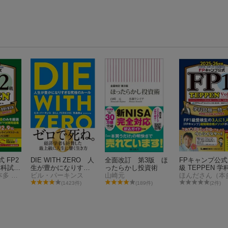
 FP2
DIE WITH ZERO 人
全面改訂 第3版 ほ
FPキャンプ公式 
 学科試験
生が豊かになりすぎ
ったらかし投資術
級 TEPPEN 
&実技試
ほんださん（本多 遼太朗）
る究極のルール
ビル・パーキンス
山崎元
一問一答 基礎編
略 一問
用編 総合問題集 
(1423件)
(189件)
(2件)
(FP
-26年版 Vol.1(
 2025
C分野)