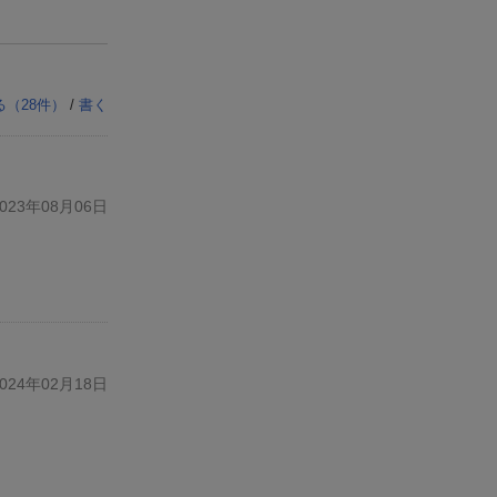
る（
28
件）
/
書く
23年08月06日
24年02月18日