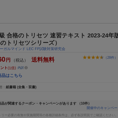
3級 合格のトリセツ 速習テキスト 2023-24年
格のトリセツシリーズ）
ーガルマインド LEC FP試験対策研究会
60
（
28
件）
送料無料
円
（税込）
イント
1倍
内訳
商品はこちら
態
：
紙書籍
(全集・双書)
商品が関連するクーポン・キャンペーンがあります
（10件）
開催中のキャンペー
トリー必要の有無や実施期間等の各種詳細条件は、必ず各説明頁でご確認ください