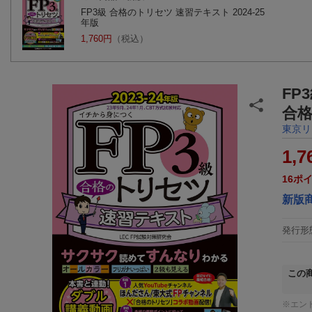
FP3級 合格のトリセツ 速習テキスト 2024-25
年版
1,760円
（税込）
FP
合
東京リ
1,7
16
ポ
新版
発行形
この
※エン