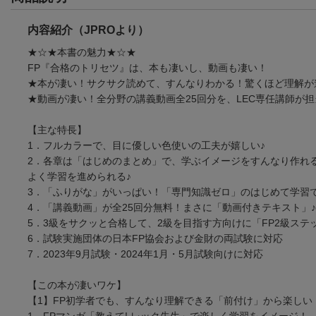
内容紹介（JPROより）
★☆★本書の魅力★☆★
FP『合格のトリセツ』は、本も凄いし、動画も凄い！
★本が凄い！サクサク読めて、すんなりわかる！驚くほど理解が
★動画が凄い！全分野の講義動画全25回分を、LEC専任講師が
【主な特長】
1．フルカラーで、目に優しい色使いの工夫が嬉しい♪
2．各章は「はじめのまとめ」で、学ぶイメージをすんなり作れ
よく学習を進められる♪
3．「ふりがな」がいっぱい！「専門知識ゼロ」のはじめて学習
4．「講義動画」が全25回分無料！まさに「動画付きテキスト」♪
5．3級をサクッと合格して、2級を目指す方向けに「FP2級ステ
6．試験実施団体の日本FP協会および金財の両試験に対応
7．2023年9月試験・2024年1月・5月試験向けに対応
【この本が凄いワケ】
【1】FP初学者でも、すんなり理解できる「前付け」から楽しい
1．FPマンガ「教えて! レック先生」で楽しく学習をイメージ！