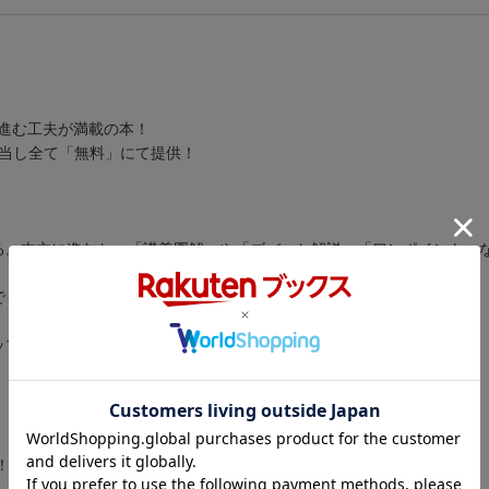
進む工夫が満載の本！
担当し全て「無料」にて提供！
る。本文に進むと、「講義図解」や「ズバッと解説」「ワンポイント」
でも、サクサク読める♪
ップアップ講座」を各章末に収載♪
！