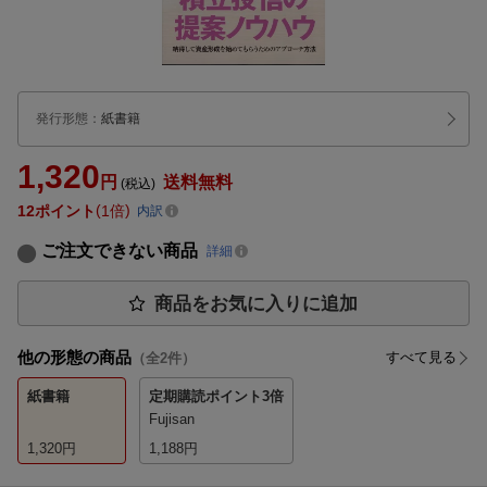
発行形態
：
紙書籍
1,320
円
送料無料
(税込)
12
ポイント
1倍
内訳
ご注文できない商品
詳細
商品をお気に入りに追加
他の形態の商品
すべて見る
（全
2
件）
紙書籍
定期購読
ポイント3倍
Fujisan
1,320
円
1,188
円