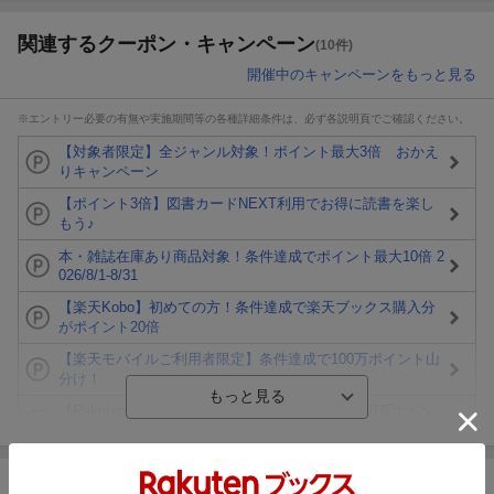
関連するクーポン・キャンペーン
(10件)
開催中のキャンペーンをもっと見る
※エントリー必要の有無や実施期間等の各種詳細条件は、必ず各説明頁でご確認ください。
【対象者限定】全ジャンル対象！ポイント最大3倍 おかえ
りキャンペーン
【ポイント3倍】図書カードNEXT利用でお得に読書を楽し
もう♪
本・雑誌在庫あり商品対象！条件達成でポイント最大10倍 2
026/8/1-8/31
【楽天Kobo】初めての方！条件達成で楽天ブックス購入分
がポイント20倍
【楽天モバイルご利用者限定】条件達成で100万ポイント山
分け！
【Rakuten Fashion×楽天ブックス】条件達成で10万ポイン
ト山分け
【スタンプカード】楽天ポイントもらえる＆抽選で豪華景品
が当たる！