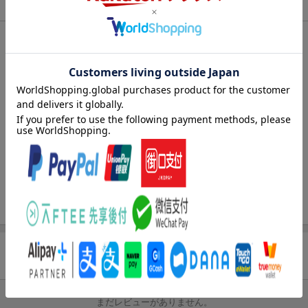
商品情報
エントリー＆3,000円以上購入で無料データSIM（3GB/月プ
ラン）が当たる！
発売日
2023年05月22日
楽天モバイル紹介キャンペーンの拡散で300円OFFクーポン
進呈
出版社
近代セールス社
条件達成で楽天限定・宝塚歌劇 宙組貸切公演ペアチケット
刊行形態
隔週刊
が当たる
サイズ
B5
楽天ブックス雑誌
20771
コード
JAN
4910207710632
バックナンバー
この雑誌の他の号を見る
商品レビュー
まだレビューがありません。