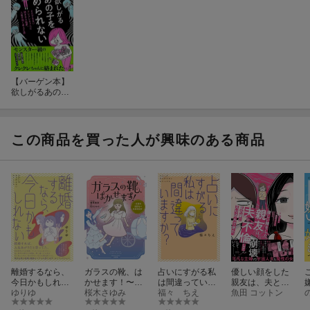
【バーゲン本】
欲しがるあの子
を止められない
この商品を買った人が興味のある商品
離婚するなら、
ガラスの靴、は
占いにすがる私
優しい顔をした
今日かもしれな
かせます！〜成
は間違っていま
親友は、夫と不
い
ゆりゆ
婚率80％の結婚
桜木さゆみ
すか？
福々 ちえ
倫して私の家に
魚田 コットン
相談所〜
入り込んでき