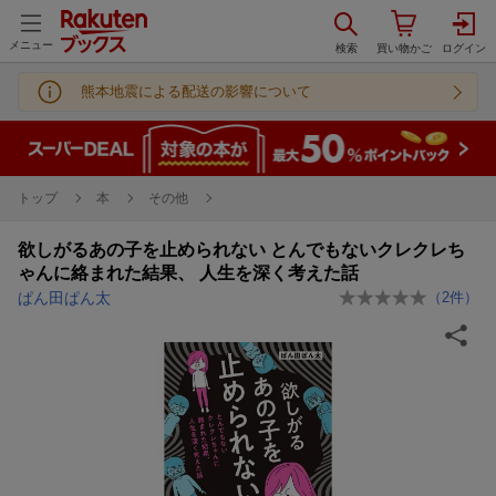
メニュー
熊本地震による配送の影響について
トップ
本
その他
欲しがるあの子を止められない とんでもないクレクレち
ゃんに絡まれた結果、 人生を深く考えた話
ぱん田ぱん太
（
2
件）