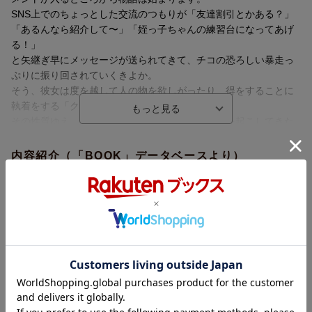
SNS上でのちょっとした交流のつもりが「友達割引とかある？」
「あるんなら紹介して〜」「姪っ子ちゃんの練習台になってあげ
る！」
と矢継ぎ早にメッセージが送られてきて、チコの恐ろしい暴走っ
ぷりに振り回されていくきよか。
そう、彼女は度を越して人の物を欲しがったり、得をすることに
執着をする「クレクレちゃん」だったのです…。
その性質ゆえ、人間関係で絶えず大きなトラブルを起こしてきた
チコのエピソードを掘り下げていくと共に
なぜチコがそこまでがめつくなってしまったのか、彼女の生い立
内容紹介（「BOOK」データベースより）
ちに踏み込んでいく問題作。
親が子供に与える影響や家族との関りについて、深く人生を考え
「この子、何かがちょっとヘン…！？」異様なまでに人の物を欲
させられる壮大な実話コミックエッセイです。
しがり、得することに執着するクレクレちゃんに絡まれた結果、
第1話 ネイル写真を載せただけなのに
思いがけない人生の気付きを得る壮大な実話コミックエッセイ。
第2話 チコちゃんはちょっとヘン…？
第3話 衝撃の朝ごはん事件
目次（「BOOK」データベースより）
第4話 チコちゃんのお母さん
第5話 欲しがらないヒロくん
第１話 ネイル写真を載せただけなのに／第２話 チコちゃんは
第6話 チコちゃんの中の怪物
ちょっとヘン…？／第３話 衝撃の朝ご飯事件／第４話 チコち
第7話 大好きだったお母さん
ゃんのお母さん／第５話 欲しがらないヒロくん／第６話 チコ