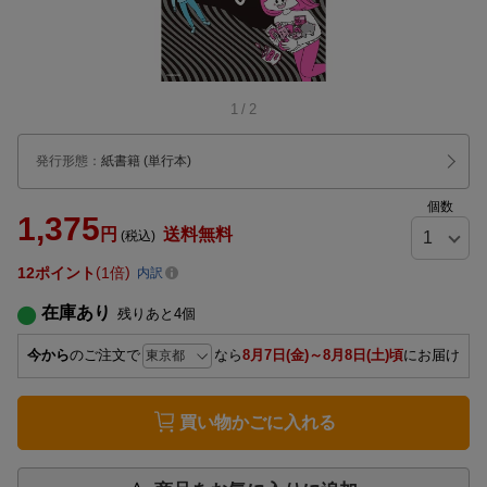
1
/
2
発行形態
：
紙書籍
(単行本)
個数
1,375
円
送料無料
(税込)
12
ポイント
1倍
内訳
在庫あり
残りあと
4
個
今から
のご注文で
なら
8月7日(金)～8月8日(土)頃
にお届け
買い物かごに入れる