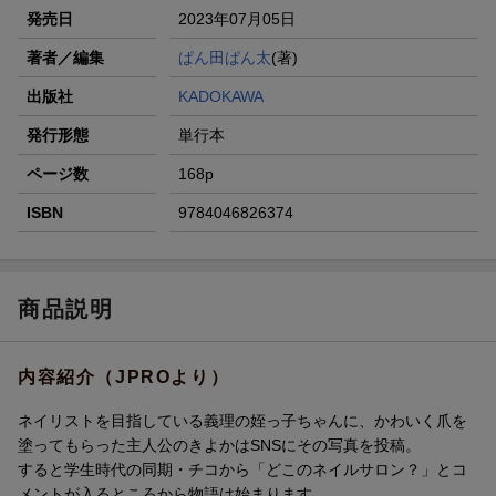
発売日
2023年07月05日
著者／編集
ぱん田ぱん太
(著)
出版社
KADOKAWA
発行形態
単行本
ページ数
168p
ISBN
9784046826374
商品説明
内容紹介（JPROより）
ネイリストを目指している義理の姪っ子ちゃんに、かわいく爪を
塗ってもらった主人公のきよかはSNSにその写真を投稿。
すると学生時代の同期・チコから「どこのネイルサロン？」とコ
メントが入るところから物語は始まります。