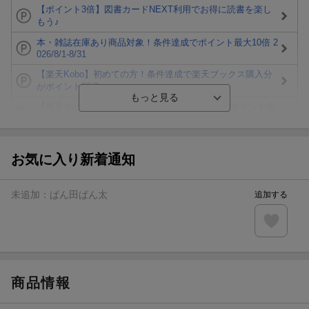
【ポイント3倍】図書カードNEXT利用でお得に読書を楽し
もう♪
本・雑誌在庫あり商品対象！条件達成でポイント最大10倍 2
026/8/1-8/31
【楽天Kobo】初めての方！条件達成で楽天ブックス購入分
がポイント20倍
【楽天モバイルご利用者限定】条件達成で100万ポイント山
分け！
【Rakuten Fashion×楽天ブックス】条件達成で10万ポイン
ト山分け
お気に入り新着通知
【スタンプカード】楽天ポイントもらえる＆抽選で豪華景品
が当たる！
未追加：
ぱん田ぱん太
追加する
楽天モバイル紹介キャンペーンの拡散で300円OFFクーポン
進呈
条件達成で楽天限定・宝塚歌劇 宙組貸切公演ペアチケット
が当たる
商品情報