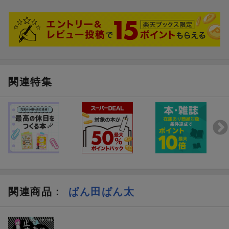
関連特集
関連商品
：
ぱん田ぱん太