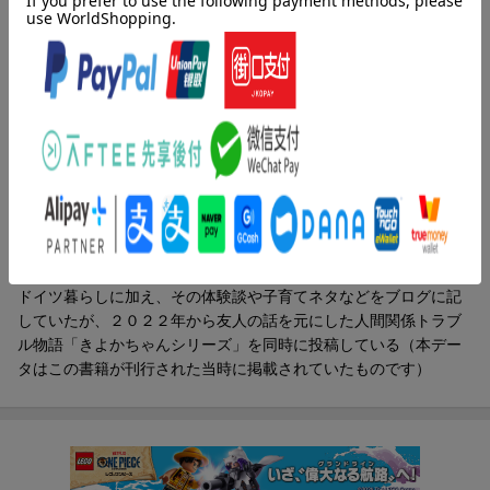
第8話 何が何でも得したい…！
ちゃんの中の怪物／第７話 大好きだったお母さん／第８話 何
第9話 食欲にとり憑かれたユキちゃん
が何でも得したい…！／第９話 食欲にとり憑かれたユキちゃん
第10話 爆食するなら2人で
／第１０話 爆食するなら２人で／第１１話 チコちゃんのやら
第11話 チコちゃんのやらかしヒストリー
かしヒストリー／第１２話 欲しがらない子になれるかな？
第12話 欲しがらない子になれるかな？
著者情報（「BOOK」データベースより）
おまけ
ぱん田ぱん太（パンダパンタ）
大谷くんはいもが好き
勢いだけで単身渡独し、主にドイツでの生活を発信するブログ
友人の奥さんの事情
「ぱんをたずねて２０００里ちょい」を２０１７年に開始。その
小池さんの好きな本
後、結婚、出産、離婚などを経験し、本来のメインテーマである
甘え上手な大谷くん
ドイツ暮らしに加え、その体験談や子育てネタなどをブログに記
安上りな大谷くん
していたが、２０２２年から友人の話を元にした人間関係トラブ
義両親との会話
ル物語「きよかちゃんシリーズ」を同時に投稿している（本デー
ユキちゃんの元カレ
タはこの書籍が刊行された当時に掲載されていたものです）
それぞれのチョコレート事情
自由だぜ！ 大谷くん
お父さんになった大谷くん
チコちゃん母のその後