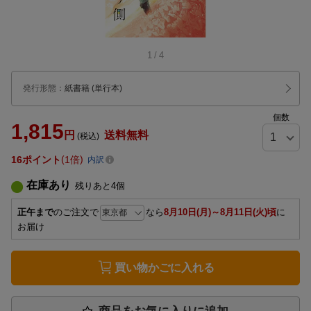
1
/
4
発行形態
：
紙書籍
(単行本)
個数
1,815
円
送料無料
(税込)
16
ポイント
1倍
内訳
在庫あり
残りあと
4
個
正午まで
のご注文で
なら
8月10日(月)～8月11日(火)頃
に
お届け
買い物かごに入れる