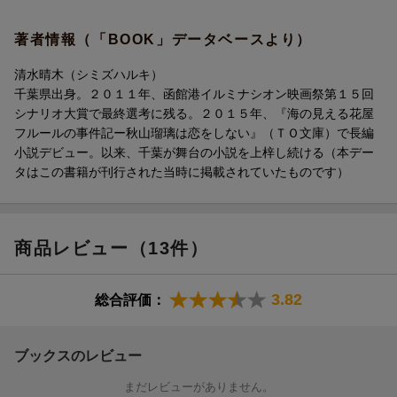
著者情報（「BOOK」データベースより）
清水晴木（シミズハルキ）
千葉県出身。２０１１年、函館港イルミナシオン映画祭第１５回
シナリオ大賞で最終選考に残る。２０１５年、『海の見える花屋
フルールの事件記ー秋山瑠璃は恋をしない』（ＴＯ文庫）で長編
小説デビュー。以来、千葉が舞台の小説を上梓し続ける（本デー
タはこの書籍が刊行された当時に掲載されていたものです）
商品レビュー（13件）
3.82
総合評価：
ブックスのレビュー
まだレビューがありません。