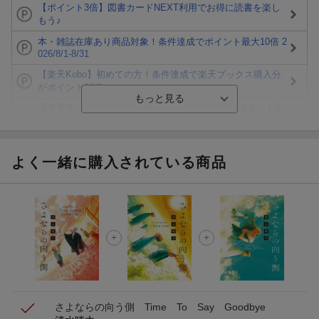
【ポイント3倍】図書カードNEXT利用でお得に読書を楽し
もう♪
本・雑誌在庫あり商品対象！条件達成でポイント最大10倍 2
026/8/1-8/31
【楽天Kobo】初めての方！条件達成で楽天ブックス購入分
がポイント20倍
【楽天モバイルご利用者限定】条件達成で100万ポイント山
分け！
【Rakuten Fashion×楽天ブックス】条件達成で10万ポイン
ト山分け
よく一緒に購入されている商品
【スタンプカード】楽天ポイントもらえる＆抽選で豪華景品
が当たる！
エントリー＆3,000円以上購入で無料データSIM（3GB/月プ
ラン）が当たる！
楽天モバイル紹介キャンペーンの拡散で300円OFFクーポン
進呈
さよならの向う側 Time To Say Goodbye