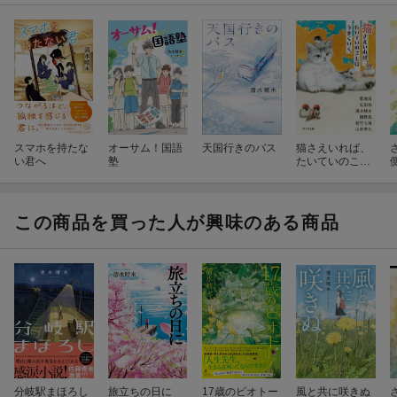
スマホを持たな
オーサム！国語
天国行きのバス
猫さえいれば、
い君へ
塾
たいていのこと
はうまくいく。
この商品を買った人が興味のある商品
分岐駅まほろし
旅立ちの日に
17歳のビオトー
風と共に咲きぬ