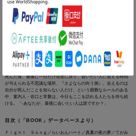
人と人、想いと想いを繋ぐ感動の物語、第一部完結！
＜プロフィール＞
内容紹介（JPROより）
清水晴木 （しみず・はるき）
千葉県出身。2011年、函館港イルミナシオン映画祭第15回シナリ
「これから、あなたが繋ぐものはなんですか？」上川隆也主演ド
オ大賞で最終選考に残る。2015年、『海の見える花屋フルールの
ラマで話題となった、人と人、想いと想いを繋ぐ感動物語、第一
事件記 〜秋山瑠璃は恋をしない〜』（TO文庫）で長編小説デビ
部完結！
ュー。以来、千葉が舞台の小説を上梓し続ける。2021年6月に刊
行した『さよならの向う側』（小社刊）は、同年9月に読売テレ
内容紹介（「BOOK」データベースより）
ビ・日本テレビ系で実写TVドラマ化され、第2弾の『さよならの
向う側 - i love you -』も好評発売中。他の著書に『旅立ちの日
死んだ後、最後に一日だけ現世に戻り、会いたい人に会える時間
に』（中央公論新社）、『分岐駅まほろし』（実業之日本社）、
が与えられる不思議な場所、『さよならの向う側』。会えるのは
『風と共に咲きぬ』（角川文庫）等がある。
自分が死んだことを知らない人だけ、という困難なルールのある
中、案内人・谷口と常磐は、今日もここを訪れる人たちを待ち続
ける。「-あなたが、最後に会いたい人は誰ですか？」
目次（「BOOK」データベースより）
Ｆｉｇｈｔ Ｓｏｎｇ／らいおんハート／真夏の夜の夢／てがみ