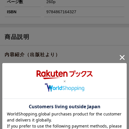
ページ数
260p
ISBN
9784867164327
商品説明
内容紹介（出版社より）
死んだ後、最後に一日だけ現世に戻り、
会いたい人に会える時間が与えられる不思議な場所、
『さよならの向う側』
会えるのは自分が死んだことを知らない人だけ、
という困難なルールのある中、
案内人・谷口と常盤は、今日もここを訪れる人たちを
待ち続ける。
『--あなたが、最後に会いたい人は誰ですか？」』