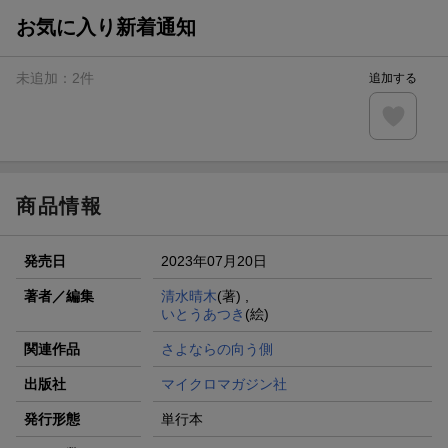
お気に入り新着通知
未追加：
2
件
追加する
商品情報
発売日
2023年07月20日
著者／編集
清水晴木
(著) ,
いとうあつき
(絵)
関連作品
さよならの向う側
出版社
マイクロマガジン社
発行形態
単行本