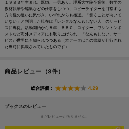
１９８３年生まれ。既婚、一男あり。理系大学院卒業後、数学の
9月：東京こえ〜
教材執筆や編集などの仕事をしつつ、コピーライターを目指すも
10月：これでうちの子存在してますよね
方向性の違いに気づき、いずれからも撤退。「働くことが向いて
11月：一緒に歩いてほしい
いない」と判明した現在は「レンタルなんもしない人」のサービ
12月：ねえレンタルさんきいて！ わたしがんになったの！
スに専従。活動開始から５年、ＢＢＣ、ロイター、ワシントンポ
ストなど海外メディアにも取り上げられ、「なんもしない」サー
ビスが世界にも知られつつある（本データはこの書籍が刊行され
た当時に掲載されていたものです）
商品レビュー（8件）
4.29
総合評価：
ブックスのレビュー
まだレビューがありません。