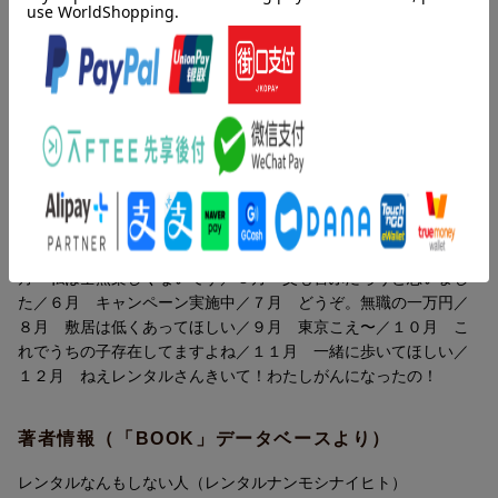
内容紹介（「BOOK」データベースより）
2月：今日依頼ないの？
3月：旦那さんのちんちん触らなかった
コロナ禍を経て、再び注目を集める「レンタルなんもしない人」
4月：私は全然楽しくないです
なんもしなかった依頼話を総まとめ。ちょっと斜めに、やっぱり
5月：父も喜ぶだろうと思いました
不思議で、なんだかほっこり、ところが切ない、本当にあった
6月：キャンペーン実施中
日々の出来事を独自の感性で切り取った、少し奇妙な現代史。
7月：どうぞ。無職の一万円
8月：敷居は低くあってほしい
目次（「BOOK」データベースより）
9月：東京こえ〜
10月：これでうちの子存在してますよね
１月 レンタルなんもしない人ってまだ生きてるの？／２月 今
11月：一緒に歩いてほしい
日依頼ないの？／３月 旦那さんのちんちん触らなかった／４
12月：ねえレンタルさんきいて！ わたしがんになったの！
月 私は全然楽しくないです／５月 父も喜ぶだろうと思いまし
【2022年度のなんもしなかった話】
た／６月 キャンペーン実施中／７月 どうぞ。無職の一万円／
1月：レンタルなんもしない人ってまだ生きてるの？
８月 敷居は低くあってほしい／９月 東京こえ〜／１０月 こ
2月：今日依頼ないの？
れでうちの子存在してますよね／１１月 一緒に歩いてほしい／
3月：旦那さんのちんちん触らなかった
１２月 ねえレンタルさんきいて！わたしがんになったの！
4月：私は全然楽しくないです
5月：父も喜ぶだろうと思いました
著者情報（「BOOK」データベースより）
6月：キャンペーン実施中
7月：どうぞ。無職の一万円
レンタルなんもしない人（レンタルナンモシナイヒト）
8月：敷居は低くあってほしい