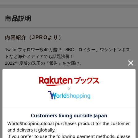
商品説明
内容紹介（JPROより）
Twitterフォロワー数40万超!!! BBC、ロイター、ワシントンポス
トなど海外メディアでも話題沸騰！
2022年度版の珠玉の「報告」をお届け。
コロナ禍を経て、再び注目を集める「レンタルなんもしない人」
の
なんもしなかった依頼話を総まとめ。
ちょっと斜めに、やっぱり不思議で、なんだかほっこり、ところ
が切ない、
本当にあった日々の出来事を独自の感性で切り取った、少し奇妙
な現代史。
【2022年度のなんもしなかった話】
1月：レンタルなんもしない人ってまだ生きてるの？