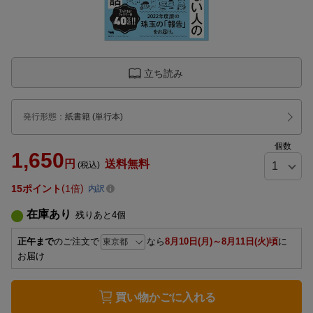
立ち読み
発行形態
：
紙書籍
(単行本)
個数
1,650
円
送料無料
(税込)
15
ポイント
1倍
内訳
在庫あり
残りあと
4
個
正午まで
のご注文で
なら
8月10日(月)～8月11日(火)頃
に
お届け
買い物かごに入れる