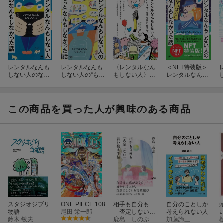
レンタルなんも
レンタルなんも
〈レンタルなん
＜NFT特装版＞
しない人のなん
しない人の“もっ
もしない人〉と
レンタルなんも
もしなかった話
と”なんもしなか
いうサービスを
しない人の“やっ
った話
はじめます。
ぱり”なんもしな
かった話
この商品を買った人が興味のある商品
スタジオジブリ
ONE PIECE 108
相手も自分も
自分のことしか
物語
尾田 栄一郎
「否定しない」
考えられない人
鈴木 敏夫
言い換え手帖
鹿島 しのぶ
加藤諦三