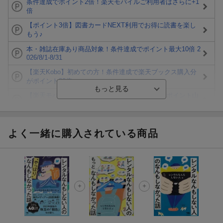
条件達成でポイント2倍！楽天モバイルご利用者はさらに+1
倍
【ポイント3倍】図書カードNEXT利用でお得に読書を楽し
もう♪
本・雑誌在庫あり商品対象！条件達成でポイント最大10倍 2
026/8/1-8/31
【楽天Kobo】初めての方！条件達成で楽天ブックス購入分
がポイント20倍
【楽天モバイルご利用者限定】条件達成で100万ポイント山
分け！
【Rakuten Fashion×楽天ブックス】条件達成で10万ポイン
ト山分け
よく一緒に購入されている商品
【スタンプカード】楽天ポイントもらえる＆抽選で豪華景品
が当たる！
エントリー＆3,000円以上購入で無料データSIM（3GB/月プ
ラン）が当たる！
楽天モバイル紹介キャンペーンの拡散で300円OFFクーポン
進呈