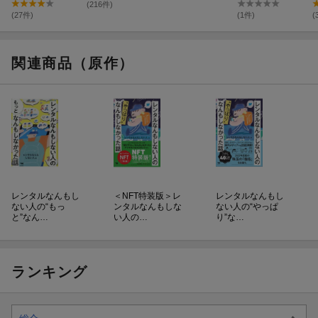
(216件)
(27件)
(1件)
(
関連商品（原作）
レンタルなんもし
＜NFT特装版＞レ
レンタルなんもし
ない人の“もっ
ンタルなんもしな
ない人の“やっぱ
と”なん…
い人の…
り”な…
ランキング