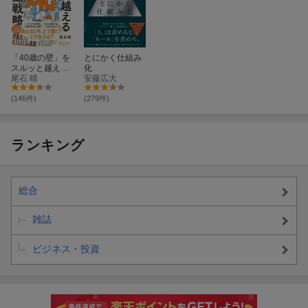
「40歳の壁」を
とにかく仕組み
スルッと越える
化
人生戦略
尾石 晴
安藤広大
(146件)
(279件)
ランキング
総合
雑誌
ビジネス・投資