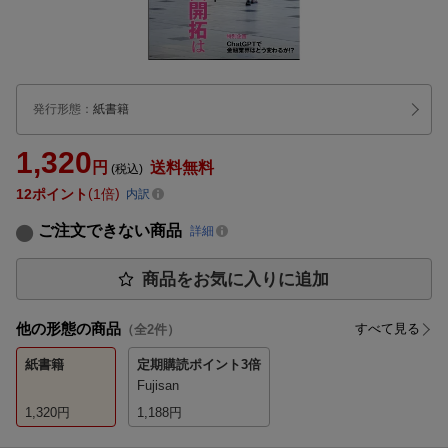
発行形態
：
紙書籍
1,320
円
送料無料
(税込)
12
ポイント
1倍
内訳
ご注文できない商品
詳細
商品をお気に入りに追加
他の形態の商品
すべて見る
（全
2
件）
紙書籍
定期購読
ポイント3倍
Fujisan
1,320
円
1,188
円