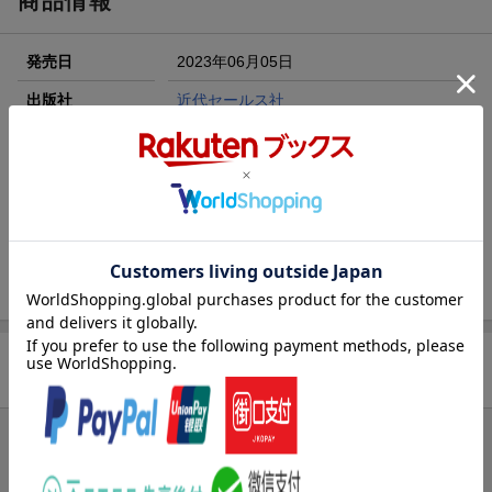
商品情報
エントリー＆3,000円以上購入で無料データSIM（3GB/月プ
ラン）が当たる！
発売日
2023年06月05日
楽天モバイル紹介キャンペーンの拡散で300円OFFクーポン
進呈
出版社
近代セールス社
条件達成で楽天限定・宝塚歌劇 宙組貸切公演ペアチケット
サイズ
AB
が当たる
楽天ブックス雑誌
20771
コード
JAN
4910207730630
バックナンバー
この雑誌の他の号を見る
商品レビュー
まだレビューがありません。