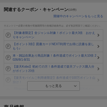
関連するクーポン・キャンペーン
(10件)
開催中のキャンペーンをもっと見る
※エントリー必要の有無や実施期間等の各種詳細条件は、必ず各説明頁でご確認ください。
【対象者限定】全ジャンル対象！ポイント最大3倍 おかえ
りキャンペーン
【ポイント3倍】図書カードNEXT利用でお得に読書を楽し
もう♪
本・雑誌在庫あり商品対象！条件達成でポイント最大10倍 2
026/8/1-8/31
【楽天Kobo】初めての方！条件達成で楽天ブックス購入分
がポイント20倍
【楽天モバイルご利用者限定】条件達成で100万ポイント山
分け！
【Rakuten Fashion×楽天ブックス】条件達成で10万ポイン
ト山分け
【スタンプカード】楽天ポイントもらえる＆抽選で豪華景品
が当たる！