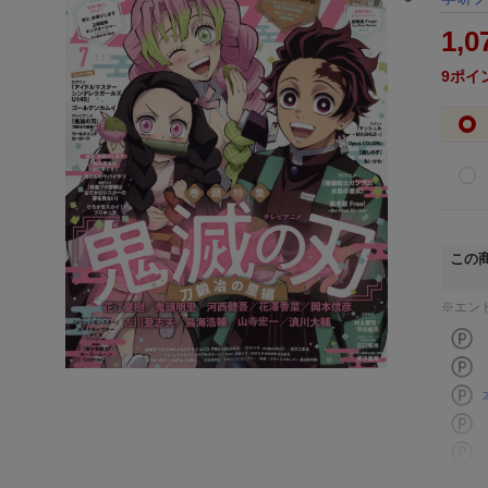
1,0
9
ポイ
この
※エン