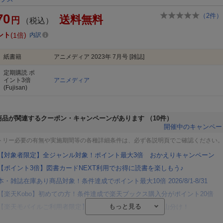
70
（
2
件）
送料無料
円
（税込）
ント
1倍
内訳
紙書籍
アニメディア 2023年 7月号 [雑誌]
定期購読
ポ
イント3倍
アニメディア
(Fujisan)
商品が関連するクーポン・キャンペーンがあります
（10件）
開催中のキャンペー
トリー必要の有無や実施期間等の各種詳細条件は、必ず各説明頁でご確認ください
【対象者限定】全ジャンル対象！ポイント最大3倍 おかえりキャンペーン
【ポイント3倍】図書カードNEXT利用でお得に読書を楽しもう♪
本・雑誌在庫あり商品対象！条件達成でポイント最大10倍 2026/8/1-8/31
【楽天Kobo】初めての方！条件達成で楽天ブックス購入分がポイント20倍
【楽天モバイルご利用者限定】条件達成で100万ポイント山分け！
【Rakuten Fashion×楽天ブックス】条件達成で10万ポイント山分け