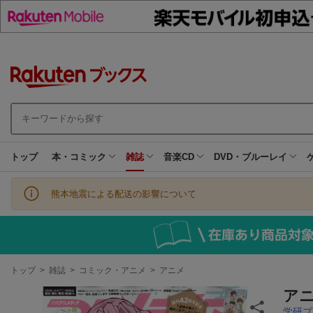
トップ
本・コミック
雑誌
音楽CD
DVD・ブルーレイ
熊本地震による配送の影響について
現
トップ
>
雑誌
>
コミック・アニメ
>
アニメ
在
地
アニ
学研プ