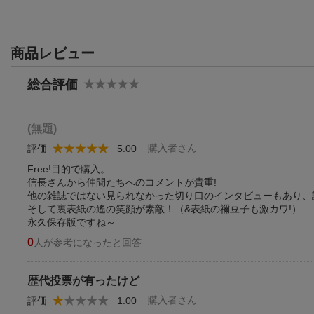
商品レビュー
総合評価
(無題)
購入者さん
評価
5.00
Free!目的で購入。
信長さんから仲間たちへのコメントが貴重!
他の雑誌ではない見られなかった切り口のインタビューもあり、
そして裏表紙の遙の笑顔が素敵！（&表紙の禰󠄀豆子も激カワ!）
永久保存版ですね～
0
人が参考になったと回答
歴代投票が有ったけど
購入者さん
評価
1.00