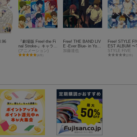
l.96
『劇場版 Free!-the Fi
Free! THE BAND LIV
Free! STYLE FI
nal Stroke-』キャラク
E -Ever Blue- in Yoko
EST ALBUM 〜T
ターソングシングル
(アニメーション)
hama
加藤達也
ess Blue〜【通
STYLE FIVE
Vol.9 Timeless Blue
盤】
(4件)
(2件)