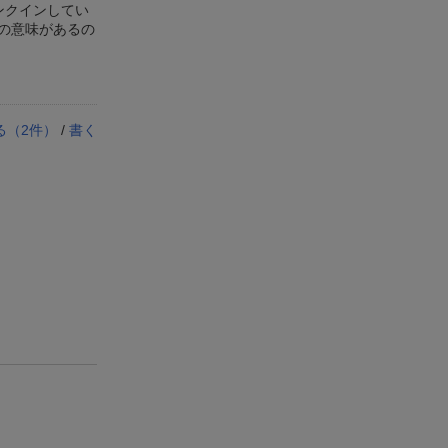
ンクインしてい
の意味があるの
る（
2
件）
/
書く