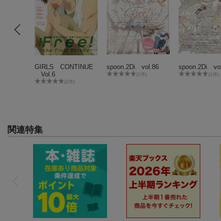
ル017
GIRLS CONTINUE
spoon.2Di vol.86
spoon.2Di vo
Vol.6
(1件)
(1件)
(1件)
関連特集