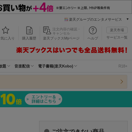
楽天グループのエンタメサービス
本/ゲーム/CD/DVD
注文内容の確認・
楽天市場
キャンセル
楽天ブックス
サービス一覧
お気に入り
購入履歴
楽天ブックスMyページ
ヘルプ
電子書籍
楽天Kobo
雑誌読み放題
楽天マガジン
放題
音楽配信
電子書籍(楽天Kobo)
R18+
音楽配信
楽天ミュージック
動画配信
楽天TV
動画配信ガイド
Rakuten PLAY
無料テレビ
Rチャンネル
チケット
ご注文できない商品