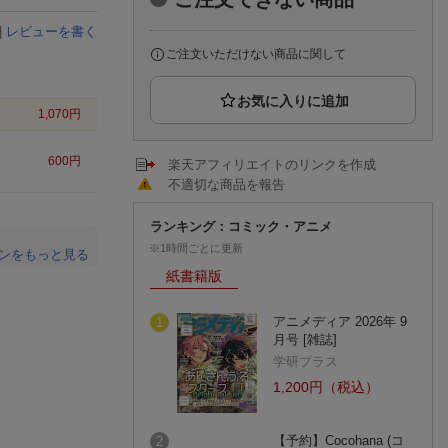
楽天チケット
エンタメニュース
|
レビューを書く
推し楽
ご注文いただけない商品に関して
1,070
円
600
円
楽天アフィリエイトのリンクを作成
不適切な商品を報告
ランキング：コミック・アニメ
※1時間ごとに更新
ンをもっと見る
紙書籍版
。
アニメディア 2026年 9
1
月号 [雑誌]
学研プラス
1,200円（税込）
【予約】Cocohana (コ
2