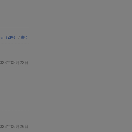
る（
2
件）
/
書く
23年08月22日
23年06月26日