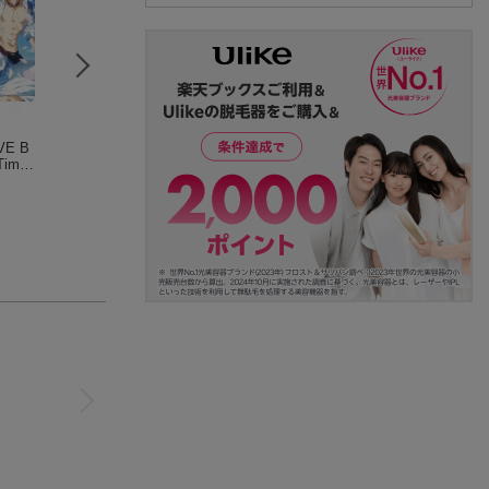
VE B
TVアニメ『鬼滅の
spoon.2Di vol.93
アニメスタイル01
imel
刃』 公式キャラクタ
(1件)
常
ーズブック 肆ノ巻
吾峠 呼世晴
(15件)