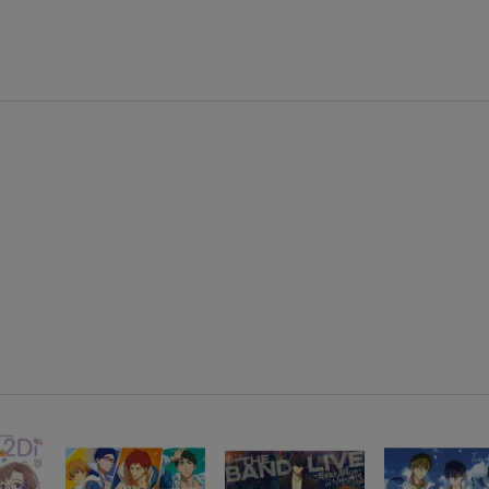
【スタンプカード】楽天ポイントもらえる＆抽選で豪華景品が当たる！
楽天モバイル紹介キャンペーンの拡散で300円OFFクーポン進呈
条件達成で楽天限定・宝塚歌劇 宙組貸切公演ペアチケットが当たる
エントリー＆条件達成で『鬼滅の刃』オリジナルきんちゃく袋が当たる！