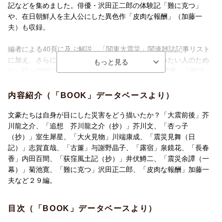
記などを集めました。俳優・沢田正二郎の体験記「難に克つ」
や、在日朝鮮人を主人公にした異色作「皮肉な報酬」（加藤一
夫）も収録。
編者による40頁に及ぶ解説、「関東大震災」関連雑誌記事リスト
に加え、さらに「関東大震災」に関する作品を読みたい人のため
に、延べ2000タイトルに及ぶ関連作品リスト（「図書」「雑誌」
「アンソロジー」の3部構成）へのQRコードを付けました。
芥川龍之介「大震雑記」
内容紹介（「BOOK」データベースより）
芥川龍之介「大震前後」
芥川文「追想 芥川龍之介（抄）」
文豪たちは自身が目にした災害をどう描いたか？「大震前後」芥
室生犀星「杏っ子（抄）」
川龍之介、「追想 芥川龍之介（抄）」芥川文、「杏っ子
川端康成「大火見物」
（抄）」室生犀星、「大火見物」川端康成、「震災見舞（日
川端康成「芥川龍之介氏と吉原」
記）」志賀直哉、「古簾」与謝野晶子、「露宿」泉鏡花、「長春
志賀直哉「震災見舞（日記）」
香」内田百間、「荻窪風土記（抄）」井伏鱒二、「震災余譚（一
与謝野晶子「悪夢」十首
幕）」菊池寛、「難に克つ」沢田正二郎、「皮肉な報酬」加藤一
与謝野鉄幹「震災」十首など
夫など２９編。
竹久夢二「東京災難画信（抄）」
谷崎潤一郎「全滅の箱根を奇蹟的に免れて」
目次（「BOOK」データベースより）
宇野千代「生きて行く私（抄）」