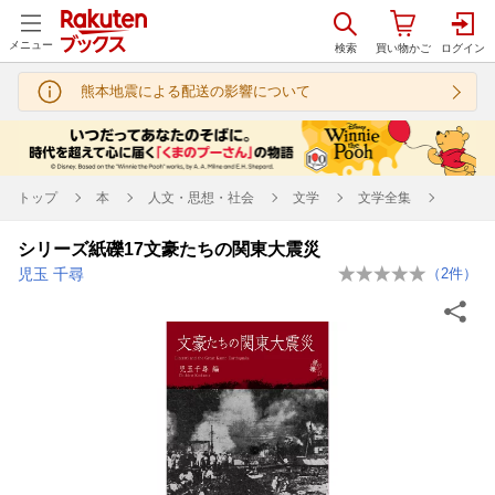
メニュー
熊本地震による配送の影響について
トップ
本
人文・思想・社会
文学
文学全集
シリーズ紙礫17文豪たちの関東大震災
児玉 千尋
（
2
件）