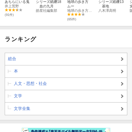
あちらにいる鬼
シリーズ紙礫18
地球の歩き方
シリーズ紙礫13
井上荒野
血の九月
ムー
基地
皓星社編集部
地球の歩き方編集室
八木澤高明
(91件)
(65件)
ランキング
総合
本
人文・思想・社会
文学
文学全集