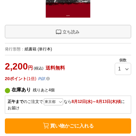
立ち読み
発行形態
：
紙書籍
(単行本)
個数
2,200
円
送料無料
(税込)
20
ポイント
1倍
内訳
在庫あり
残りあと
4
個
正午まで
のご注文で
なら
8月12日(水)～8月13日(木)頃
に
お届け
買い物かごに入れる