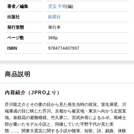
著者／編集
児玉 千尋
(編)
出版社
皓星社
発行形態
単行本
ページ数
368p
ISBN
9784774407937
商品説明
内容紹介（JPROより）
芥川龍之介とその妻の目から見た発生当時の状況。室生犀星、川
端康成の目に映じた芥川。京都から被災地・東京へ向かう志賀直
哉。泉鏡花の避難模様。竹久夢二、宮武外骨によるルポ。尾崎士
郎が書いたモデル小説と、同棲していた宇野千代が見た実
態……。関東大震災に関する小説や随筆、短歌、詩、戯曲、体験