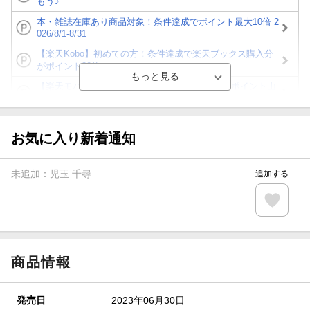
もう♪
本・雑誌在庫あり商品対象！条件達成でポイント最大10倍 2
026/8/1-8/31
【楽天Kobo】初めての方！条件達成で楽天ブックス購入分
がポイント20倍
【楽天モバイルご利用者限定】条件達成で100万ポイント山
分け！
【Rakuten Fashion×楽天ブックス】条件達成で10万ポイン
ト山分け
お気に入り新着通知
【スタンプカード】楽天ポイントもらえる＆抽選で豪華景品
が当たる！
未追加：
児玉 千尋
追加する
エントリー＆3,000円以上購入で無料データSIM（3GB/月プ
ラン）が当たる！
楽天モバイル紹介キャンペーンの拡散で300円OFFクーポン
進呈
商品情報
発売日
2023年06月30日