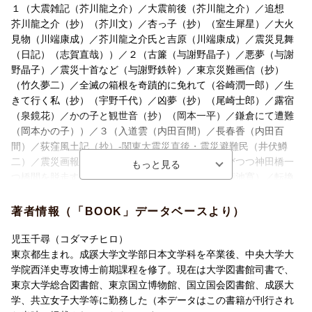
尾崎士郎「凶夢（抄）」
１（大震雑記（芥川龍之介）／大震前後（芥川龍之介）／追想
泉鏡花「露宿」
芥川龍之介（抄）（芥川文）／杏っ子（抄）（室生犀星）／大火
岡本一平「かの子と観世音（抄）」
見物（川端康成）／芥川龍之介氏と吉原（川端康成）／震災見舞
岡本かの子「鎌倉にて遭難」十首
（日記）（志賀直哉））／２（古簾（与謝野晶子）／悪夢（与謝
内田百間「入道雲」
野晶子）／震災十首など（与謝野鉄幹）／東京災難画信（抄）
内田百間「長春香」
（竹久夢二）／全滅の箱根を奇蹟的に免れて（谷崎潤一郎）／生
井伏鱒二「荻窪風土記（抄）-関東大震災直後・震災避難民ー」
きて行く私（抄）（宇野千代）／凶夢（抄）（尾崎士郎）／露宿
宮武外骨「震災画報（抄）」
（泉鏡花）／かの子と観世音（抄）（岡本一平）／鎌倉にて遭難
菊池寛「火の子を浴びつつ神田橋一つ橋間を脱走す」
（岡本かの子））／３（入道雲（内田百間）／長春香（内田百
菊池寛「震災余譚（一幕）」
間）／荻窪風土記（抄）-関東大震災直後・震災避難民（井伏鱒
横光利一「転換期の文学（抄）」
二）／震災画報（抄）（宮武外骨）／火の子を浴びつつ神田橋一
横光利一「汚ない家」
つ橋間を脱走す（菊池寛）／震災余譚（一幕）（菊池寛）／転換
沢田正二郎「難に克つ」
期の文学（抄）（横光利一）／汚ない家（横光利一）／難に克つ
西条八十「エプロンの儘で」
（沢田正二郎）／エプロンの侭で（西条八十）／大震災の一夜
著者情報（「BOOK」データベースより）
西条八十「大震災の一夜」
（西条八十））／４ 皮肉な報酬（加藤一夫）
加藤一夫「皮肉な報酬」
児玉千尋（コダマチヒロ）
東京都生まれ。成蹊大学文学部日本文学科を卒業後、中央大学大
学院西洋史専攻博士前期課程を修了。現在は大学図書館司書で、
東京大学総合図書館、東京国立博物館、国立国会図書館、成蹊大
学、共立女子大学等に勤務した（本データはこの書籍が刊行され