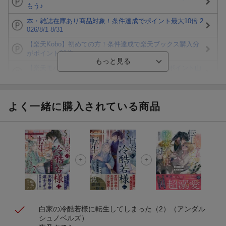
もう♪
本・雑誌在庫あり商品対象！条件達成でポイント最大10倍 2
026/8/1-8/31
【楽天Kobo】初めての方！条件達成で楽天ブックス購入分
がポイント20倍
【楽天モバイルご利用者限定】条件達成で100万ポイント山
分け！
【Rakuten Fashion×楽天ブックス】条件達成で10万ポイン
ト山分け
よく一緒に購入されている商品
【スタンプカード】楽天ポイントもらえる＆抽選で豪華景品
が当たる！
エントリー＆3,000円以上購入で無料データSIM（3GB/月プ
ラン）が当たる！
楽天モバイル紹介キャンペーンの拡散で300円OFFクーポン
進呈
白家の冷酷若様に転生してしまった（2）
（アンダル
シュノベルズ）