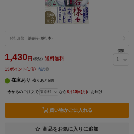
発行形態
：
紙書籍
(単行本)
個数
1,430
円
送料無料
(税込)
13
ポイント
1倍
内訳
在庫あり
残りあと
6
個
今から
のご注文で
なら
8月10日(月)
にお届け
買い物かごに入れる
商品をお気に入りに追加