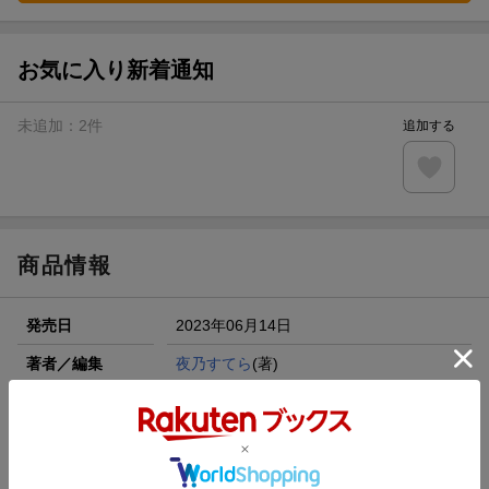
お気に入り新着通知
未追加：
2
件
追加する
商品情報
発売日
2023年06月14日
著者／編集
夜乃すてら
(著)
シリーズ
白家の冷酷若様に転生してしまった
レーベル
アンダルシュノベルズ
出版社
アルファポリス