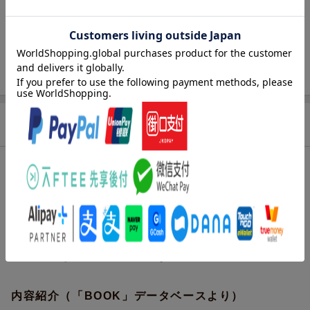
発行形態
単行本
ページ数
304p
ISBN
9784434320262
商品説明
内容紹介（JPROより）
帝の謀略から逃れ、いない人間として穏やかな隠居生活を送る碧
玉。そんな中、『碧玉の親友』が碧玉の義弟であり恋人・天祐の
元に、尋ねてくる。聞けば、領地に妖狐がいるとのことで……。
『狐はだれだ』、『空蝉を恋ふ』、『白狐は陽だまりでまどろ
む』の三編を収録！ 豪華挿絵付きの待望の第二弾！
内容紹介（「BOOK」データベースより）