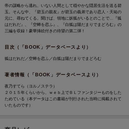
帝の謀略から逃れ、いない人間として穏やかな隠居生活を送る碧
玉。そんな中、『碧玉の親友』が碧玉の義弟であり恋人・天祐の
元に、尋ねてくる。聞けば、領地に妖狐がいるとのことで…『狐
はだれだ』、『空蝉を恋ふ』、『白狐は陽だまりでまどろむ』の
三編を収録！豪華挿絵付きの待望の第二弾！
目次（「BOOK」データベースより）
狐はだれだ／空蝉を恋ふ／白狐は陽だまりでまどろむ
著者情報（「BOOK」データベースより）
夜乃すてら（ヨルノステラ）
２０１５年くらいから、ｗｅｂ上でＢＬファンタジーものをした
ためている（本データはこの書籍が刊行された当時に掲載されて
いたものです）