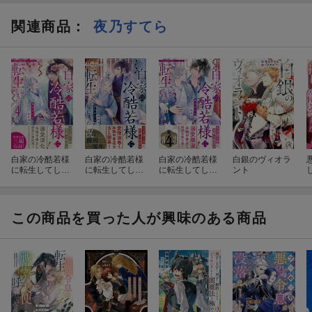
関連商品
：
夜乃すてら
白家の冷酷若様
白家の冷酷若様
白家の冷酷若様
白銀のヴィオラ
に転生してしま
に転生してしま
に転生してしま
ント
った（4）
った
った（3）
この商品を買った人が興味のある商品