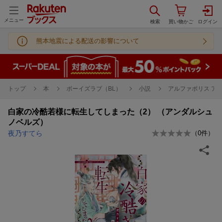
メニュー
熊本地震による配送の影響について
トップ
本
ボーイズラブ（BL）
小説
アルファポリス ア
白家の冷酷若様に転生してしまった（2） （アンダルシュ
ノベルズ）
夜乃すてら
（
0
件）