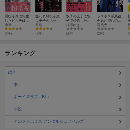
悪役令息に転生
嫌われ悪役令息
双子の王子に双
ラスボス系悪役
したビッチは戦
は王子のベッド
子で婚約したけ
令息が望むの
場の天使と呼ば
赤牙
で前世を思い出
月歌
ど「じゃない
福澤ゆき
は、原作通りの
司馬犬
れています。
す
方」だから闇魔
没落ルート
法を極める
(3件)
(3件)
(2件)
(2件)
(
（2）
ランキング
総合
本
ボーイズラブ（BL）
小説
アルファポリス アンダルシュノベルズ