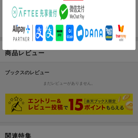
&伴奏譜付】」(GTW01100479)の改訂版です。「ジッパ・ディ・
付属CDの伴奏音源はピアニストが演奏したものを編集して収録し
ドゥーダー」は収載しておりません。
ております。ガイドメロディは入っておりません。
※本書は「バイオリンデュオ&ピアノ ディズニー・ハッピー・デ
【収載曲】
ュエット レット・イット・ゴー〜ありのままで〜【ピアノ伴奏CD
[1] 星に願いを
&伴奏譜付】」(GTW01100479)の改訂版です。「ジッパ・ディ・
「ピノキオ」より
ドゥーダー」は収載しておりません。
編成: バイオリンI ,II/ピアノ
■収載曲 [全17曲を収載]
商品レビュー
難易度: 中級
[1] 星に願いを
[2] ミッキーマウス・マーチ
「ピノキオ」より
編成: バイオリンI ,II/ピアノ
編成: バイオリンI ,II/ピアノ
ブックスのレビュー
難易度: 中級
グレード: 中級
[3] いつか王子様が
まだレビューがありません。
「白雪姫」より
[2] ミッキーマウス・マーチ
編成: バイオリンI ,II/ピアノ
編成: バイオリンI ,II/ピアノ
難易度: 中級
グレード: 中級
[4] チム・チム・チェリー
「メリー・ポピンズ」より
[3] いつか王子様が
編成: バイオリンI ,II/ピアノ
「白雪姫」より
難易度: 初中級
編成: バイオリンI ,II/ピアノ
関連特集
[5] ホール・ニュー・ワールド
グレード: 中級