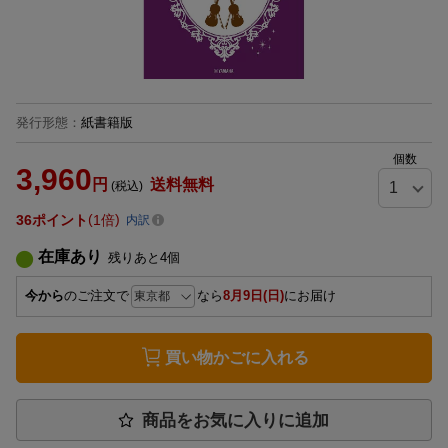
発行形態
：
紙書籍版
個数
3,960
円
送料無料
(税込)
36
ポイント
1倍
内訳
在庫あり
残りあと
4
個
今から
のご注文で
なら
8月9日(日)
にお届け
買い物かごに入れる
商品をお気に入りに追加