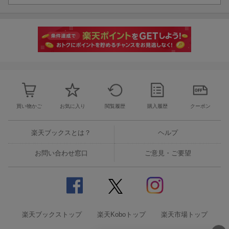
「塔の上のラプンツェル」より
編成: バイオリンI ,II/ピアノ
グレード: 中級
[17] 彼こそが海賊
「パイレーツオブカリビアン」より
編成: バイオリンI ,II/ピアノ
グレード: 中級
買い物かご
お気に入り
閲覧履歴
購入履歴
クーポン
楽天ブックスとは？
ヘルプ
お問い合わせ窓口
ご意見・ご要望
楽天ブックストップ
楽天Koboトップ
楽天市場トップ