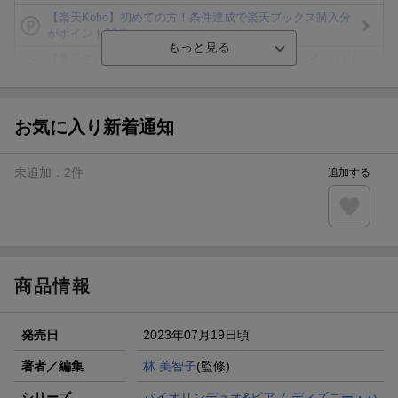
【楽天Kobo】初めての方！条件達成で楽天ブックス購入分
がポイント20倍
【楽天モバイルご利用者限定】条件達成で100万ポイント山
分け！
【Rakuten Fashion×楽天ブックス】条件達成で10万ポイン
ト山分け
お気に入り新着通知
【スタンプカード】楽天ポイントもらえる＆抽選で豪華景品
が当たる！
未追加：
2
件
追加する
エントリー＆3,000円以上購入で無料データSIM（3GB/月プ
ラン）が当たる！
楽天モバイル紹介キャンペーンの拡散で300円OFFクーポン
進呈
商品情報
発売日
2023年07月19日頃
著者／編集
林 美智子
(監修)
シリーズ
バイオリンデュオ&ピアノ ディズニー・ハ