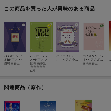
編成: バイオリンI ,II/ピアノ
[8] ハイ・ホー
で ピアノ伴奏譜
&カラオケ伴奏
この商品を買った人が興味のある商品
難易度: 中級
「白雪姫」より
音源付
[11] 不思議の国のアリス
編成: バイオリンI ,II/ピアノ
「不思議の国のアリス」より
グレード: 初中級
編成: バイオリンI ,II/ピアノ
難易度: 中級
[9] ひとりぼっちの晩餐会
[12] スーパーカリフラジリスティックエクスピアリドーシャス
「美女と野獣」より
「メリーポピンズ」より
編成: バイオリンI ,II/ピアノ
編成: バイオリンI ,II/ピアノ
グレード: 中級
難易度: 中級
バイオリンデュ
バイオリンデュ
バイオリンデュ
バイオリンデュ
[13] ララルー
[10] 夢はひそかに
オ&ピアノ やさ
オ+ピアノ スタ
オ＋ピアノ ラブ
オ+ピアノ ポピ
「わんわん物語」より
「シンデレラ」より
しく弾けて美し
國嶋 由香里
ジオジブリデュ
國嶋 由香里
&バラード名曲
ュラー&クラシ
國嶋由香里
く響く バイオリ
オ・セレクショ
集
ック名曲集 改訂
編成: バイオリンI ,II/ピアノ
編成: バイオリンI ,II/ピアノ
ン・デュオ
ン （ピアノ伴
版
(1件)
難易度: 中級
グレード: 中級
奏CD＋伴奏譜
付）
[14] パート・オブ・ユア・ワールド
「リトル・マーメイド」より
[11] 不思議の国のアリス
関連商品（原作）
編成: バイオリンI ,II/ピアノ
「不思議の国のアリス」より
難易度: 中級
編成: バイオリンI ,II/ピアノ
[15] レット・イット・ゴー〜ありのままで〜 / 松 たか子
グレード: 中級
「アナと雪の女王」劇中歌