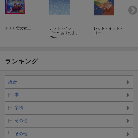
編成: バイオリンI ,II/ピアノ
[12] スーパーカリフラジリスティックエクスピアリドーシャス
難易度: 中級
「メリーポピンズ」より
[16] 自由への扉
編成: バイオリンI ,II/ピアノ
「塔の上のラプンツェル」より
グレード: 中級
編成: バイオリンI ,II/ピアノ
アナと雪の女王
レット・イット・
レット・イット・
ゴー〜ありのまま
ゴー
難易度: 中級
[13] ララルー
で〜
[17] 彼こそが海賊
「わんわん物語」より
「パイレーツオブカリビアン」より
編成: バイオリンI ,II/ピアノ
編成: バイオリンI ,II/ピアノ
グレード: 中級
ランキング
難易度: 中級
[14] パート・オブ・ユア・ワールド
「リトル・マーメイド」より
総合
編成: バイオリンI ,II/ピアノ
グレード: 中級
本
[15] レット・イット・ゴー〜ありのままで〜 / 松 たか子
楽譜
「アナと雪の女王」劇中歌
編成: バイオリンI ,II/ピアノ
その他
グレード: 中級
その他
[16] 自由への扉