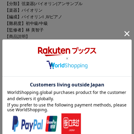
【分類】弦楽器|バイオリン|アンサンブル
【楽器】バイオリン
【編成】バイオリンI ,II/ピアノ
【難易度】初中級/中級
【監修者】林 美智子
【商品説明】
ディズニーの名曲をバイオリンデュオ&ピアノでお楽しみくださ
い。
「リトル・マーメイド」「美女と野獣」他ディズニーの名曲が16
曲つまったアンサンブル・レパートリー集です。ピアノ伴奏CDも
付いていますので、普段の練習だけではなく、結婚式やパーティ
でもご活用いただけます。素敵なアンサンブルの響きをお楽しみ
内容紹介（JPROより）
ください。
「リトル・マーメイド」「美女と野獣」他ディズニーの名曲が16
【付属CDについて】
曲つまったアンサンブル・レパートリー集です。ピアノ伴奏CDも
付属CDの伴奏音源はピアニストが演奏したものを編集して収録し
付いていますので、普段の練習だけではなく、結婚式やパーティ
ております。ガイドメロディは入っておりません。
でもご活用いただけます。素敵なアンサンブルの響きをお楽しみ
ください。
※本書は「バイオリンデュオ&ピアノ ディズニー・ハッピー・デ
ュエット レット・イット・ゴー〜ありのままで〜【ピアノ伴奏CD
【付属CDについて】