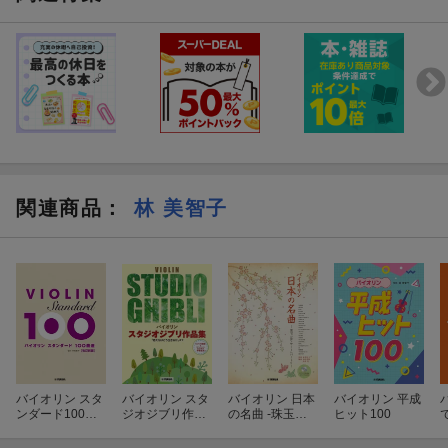
「アラジン」より
編成: バイオリンI ,II/ピアノ
[4] チム・チム・チェリー
難易度: 中級
「メリー・ポピンズ」より
[6] 美女と野獣
編成: バイオリンI ,II/ピアノ
「美女と野獣」より
グレード: 初中級
編成: バイオリンI ,II/ピアノ
難易度: 中級
[5] ホール・ニュー・ワールド
[7] 小さな世界
「アラジン」より
編成: バイオリンI ,II/ピアノ
編成: バイオリンI ,II/ピアノ
関連商品
：
林 美智子
難易度: 中級
グレード: 中級
[8] ハイ・ホー
「白雪姫」より
[6] 美女と野獣
編成: バイオリンI ,II/ピアノ
「美女と野獣」より
難易度: 初中級
編成: バイオリンI ,II/ピアノ
[9] ひとりぼっちの晩餐会
グレード: 中級
「美女と野獣」より
編成: バイオリンI ,II/ピアノ
[7] 小さな世界
難易度: 中級
編成: バイオリンI ,II/ピアノ
バイオリン スタ
バイオリン スタ
バイオリン 日本
バイオリン 平成
[10] 夢はひそかに
ンダード100曲
ジオジブリ作品
の名曲 -珠玉の
ヒット100
グレード: 中級
選 改訂新版
集 「君たちはど
コンサートレパ
「シンデレラ」より
う生きるか」ま
ートリーー