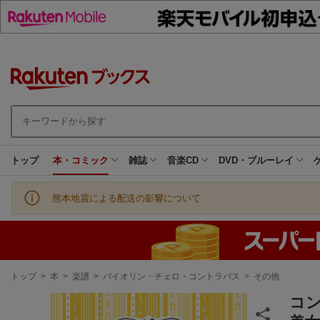
トップ
本・コミック
雑誌
音楽CD
DVD・ブルーレイ
熊本地震による配送の影響について
現
トップ
>
本
>
楽譜
>
バイオリン・チェロ・コントラバス
>
その他
在
地
コン