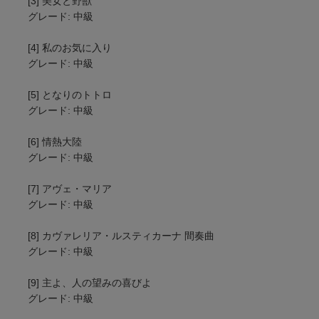
[3] 美女と野獣
グレード: 中級
[4] 私のお気に入り
グレード: 中級
[5] となりのトトロ
グレード: 中級
[6] 情熱大陸
グレード: 中級
[7] アヴェ・マリア
グレード: 中級
[8] カヴァレリア・ルスティカーナ 間奏曲
グレード: 中級
[9] 主よ、人の望みの喜びよ
グレード: 中級