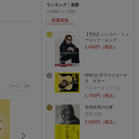
ランキング：楽譜
※1時間ごとに更新
紙書籍版
【予約】シンコー・ミュ
1
ージック・ムック…
1,430円（税込）
NHK3か月でマスターす
2
る ギター
ページ：
1
/
4
ドクターキャピタル
1,760円（税込）
長岡鉄男の仕事
3
長岡 鉄男
2,530円（税込）