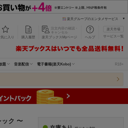
楽天グループのエンタメサービス
本/ゲーム/CD/DVD
注文内容の確認・
楽天市場
キャンセル
楽天ブックス
サービス一覧
お気に入り
購入履歴
楽天ブックスMyページ
ヘルプ
電子書籍
楽天Kobo
雑誌読み放題
楽天マガジン
放題
音楽配信
電子書籍(楽天Kobo)
R18+
音楽配信
楽天ミュージック
動画配信
楽天TV
動画配信ガイド
Rakuten PLAY
無料テレビ
Rチャンネル
ック 〜
チケット
在庫あり