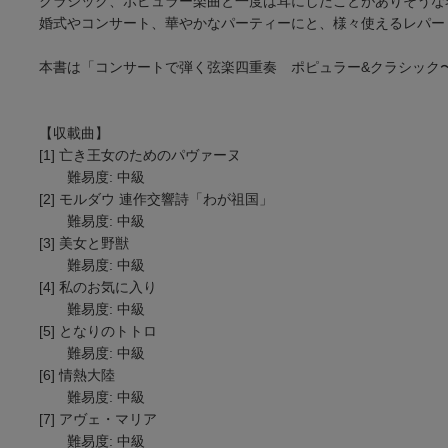
クラシック、ポピュラー楽曲と一度は耳にしたことがありそうな
婚式やコンサート、華やかなパーティーにと、様々使えるレパー
本書は「コンサートで弾く弦楽四重奏 ポピュラー&クラシック〜ニュ
【収載曲】
[1] 亡き王女のためのパヴァーヌ
難易度: 中級
[2] モルダウ 連作交響詩「わが祖国」
難易度: 中級
[3] 美女と野獣
難易度: 中級
[4] 私のお気に入り
難易度: 中級
[5] となりのトトロ
難易度: 中級
[6] 情熱大陸
難易度: 中級
[7] アヴェ・マリア
難易度: 中級