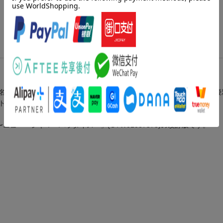
名曲をセレクトしました。オペラや映画音楽、アップテンポな楽曲や優
トリーです。
ー・シネマ・パラダイス〜」(GTW01087570)の改訂版です。