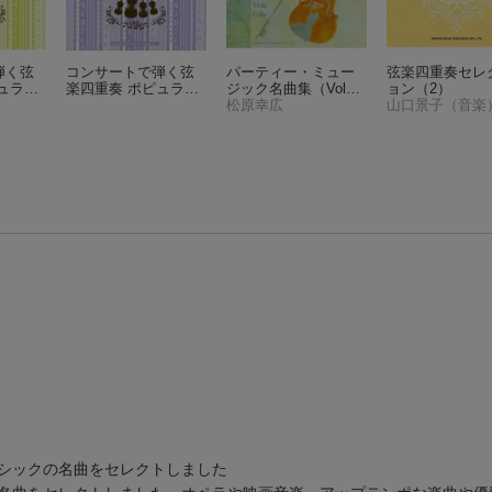
弾く弦
コンサートで弾く弦
パーティー・ミュー
弦楽四重奏セレ
ュラー
楽四重奏 ポピュラー
ジック名曲集（Vol．
ョン（2）
〜花は
&クラシック 〜エト
2）
松原幸広
山口景子（音楽
ピリカ〜
シックの名曲をセレクトしました