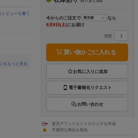
残りあと
2
個
楽天チケット
エンタメニュース
|
レビューを書く
推し楽
今から
のご注文で
なら
8月8日(土)
にお届け
個数
買い物かごに入れる
ンをもっと見る
。
電子書籍化リクエスト
お問い合わせ
楽天アフィリエイトのリンクを作成
不適切な商品を報告