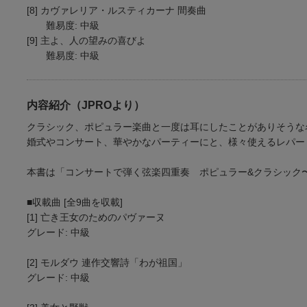
[8] カヴァレリア・ルスティカーナ 間奏曲
難易度: 中級
[9] 主よ、人の望みの喜びよ
難易度: 中級
内容紹介（JPROより）
クラシック、ポピュラー楽曲と一度は耳にしたことがありそうな
婚式やコンサート、華やかなパーティーにと、様々使えるレパー
本書は「コンサートで弾く弦楽四重奏 ポピュラー&クラシック〜ニュ
■収載曲 [全9曲を収載]
[1] 亡き王女のためのパヴァーヌ
グレード: 中級
[2] モルダウ 連作交響詩「わが祖国」
グレード: 中級