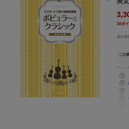
美
3,3
30
ポ
発行形
この
※エン