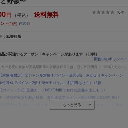
女と野獣〜
00
（
0
件）
送料無料
円
（税込）
イント
1倍
内訳
態
：
紙書籍版
商品が関連するクーポン・キャンペーンがあります
（10件）
開催中のキャンペー
トリー必要の有無や実施期間等の各種詳細条件は、必ず各説明頁でご確認ください
【対象者限定】全ジャンル対象！ポイント最大3倍 おかえりキャンペーン
条件達成でポイント2倍！楽天モバイルご利用者はさらに+1倍
【ポイント3倍】図書カードNEXT利用でお得に読書を楽しもう♪
本・雑誌在庫あり商品対象！条件達成でポイント最大10倍 2026/8/1-8/31
【楽天Kobo】初めての方！条件達成で楽天ブックス購入分がポイント20倍
【楽天モバイルご利用者限定】条件達成で100万ポイント山分け！
【Rakuten Fashion×楽天ブックス】条件達成で10万ポイント山分け
【スタンプカード】楽天ポイントもらえる＆抽選で豪華景品が当たる！