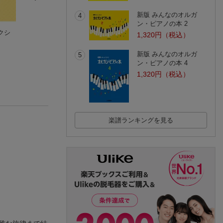
新版 みんなのオルガ
4
ン・ピアノの本 2
クシ
弦楽四重奏ア・ラ・
弦楽アレンジ・レパ
ピアノ・ボーカル
1,320円（税込）
カルト 〜for your
ートリー［トリオ］ v
セレクション 美
）
smile〜
山口景子（音楽）
ol.1
酒井明希音
野獣 ミュージカル
(1件)
新版 みんなのオルガ
団四季
5
ン・ピアノの本 4
1,320円（税込）
楽譜ランキングを見る