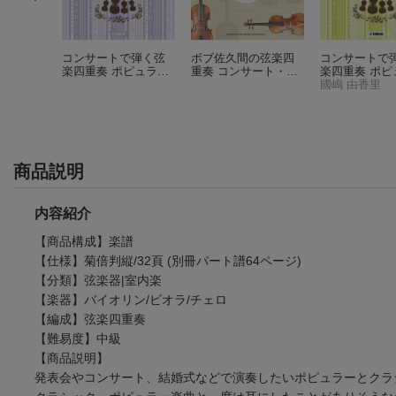
ュオ+ピ
コンサートで弾く弦
ボブ佐久間の弦楽四
コンサートで
ラー&ク
楽四重奏 ポピュラー
重奏 コンサート・レ
楽四重奏 ポピ
集 改訂
&クラシック 〜エト
パートリー〜糸〜
&クラシック 
國嶋 由香里
ピリカ〜
咲く〜
商品説明
内容紹介
【商品構成】楽譜
【仕様】菊倍判縦/32頁 (別冊パート譜64ページ)
【分類】弦楽器|室内楽
【楽器】バイオリン/ビオラ/チェロ
【編成】弦楽四重奏
【難易度】中級
【商品説明】
発表会やコンサート、結婚式などで演奏したいポピュラーとクラ