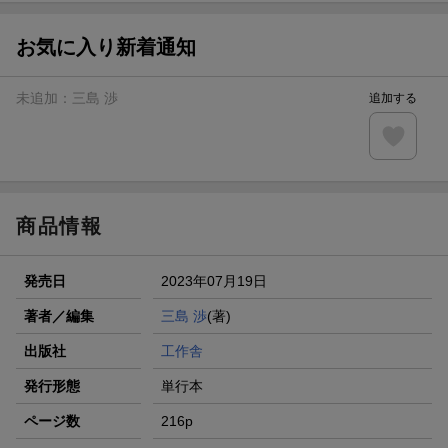
【スタンプカード】楽天ポイントもらえる＆抽選で豪華景品
が当たる！
お気に入り新着通知
エントリー＆3,000円以上購入で無料データSIM（3GB/月プ
ラン）が当たる！
未追加：
三島 渉
追加する
楽天モバイル紹介キャンペーンの拡散で300円OFFクーポン
進呈
条件達成で楽天限定・宝塚歌劇 宙組貸切公演ペアチケット
が当たる
商品情報
発売日
2023年07月19日
著者／編集
三島 渉
(著)
出版社
工作舎
発行形態
単行本
ページ数
216p