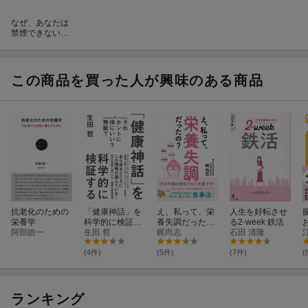
なぜ、あなたは
禁煙できないの
か？
この商品を買った人が興味のある商品
抗老化のための
「健康神話」を
え、私って、栄
人生を好転させ
栄養学
科学的に検証す
養失調だった
る2-week 鉄活
阿部皓一
る
生田 哲
の？ その不調は
梶尚志
石田 清隆
病気でなく状態
です！
(4件)
(5件)
(7件)
(
ランキング