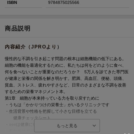
ISBN
9784875025566
商品説明
内容紹介（JPROより）
慢性的な不調を引き起こす問題の根本は細胞機能の低下にある。
細胞の機能を最適化するために、私たちは何をどのように食べ、
何を食べないことが重要なのだろうか？ 5万人を診てきた専門医
が健康と栄養の関係を解き明かす。肥満、高血圧、便秘、頭痛、
貧血、ストレス、疲れやすさなど、日常のさまざまな不調を改善
するための栄養マネジメント本。
第1章 細胞が本来持っている力を取り戻すために
・うちは「かかりつけの栄養士」がいるクリニックです
・生活背景や性格を把握して小さな目標を立てる
健康チェックシート
・○○○は健康にいい? 残念な健康習慣の落とし穴
・私たちはどんなものを食べているか？