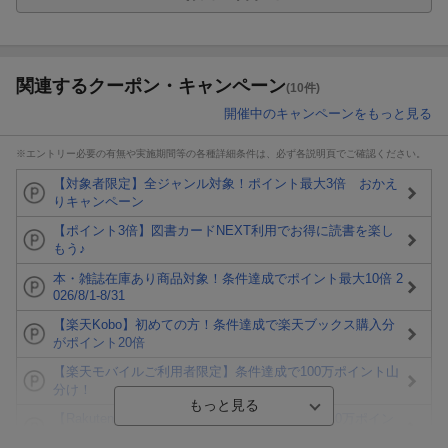
関連するクーポン・キャンペーン
(10件)
開催中のキャンペーンをもっと見る
※エントリー必要の有無や実施期間等の各種詳細条件は、必ず各説明頁でご確認ください。
【対象者限定】全ジャンル対象！ポイント最大3倍 おかえ
りキャンペーン
【ポイント3倍】図書カードNEXT利用でお得に読書を楽し
もう♪
本・雑誌在庫あり商品対象！条件達成でポイント最大10倍 2
026/8/1-8/31
【楽天Kobo】初めての方！条件達成で楽天ブックス購入分
がポイント20倍
【楽天モバイルご利用者限定】条件達成で100万ポイント山
分け！
【Rakuten Fashion×楽天ブックス】条件達成で10万ポイン
ト山分け