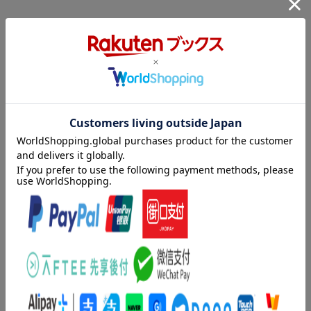
・私はどんなものを食べているか？
内容紹介（「BOOK」データベースより）
第2章 呼吸器内科医、「栄養」と出会う
・医療ってすばらしい仕事だな
５万人を診てきた専門医が解き明かした病気にならない栄養の秘
・呼吸器内科を選んだ理由
密。慢性的な不調を引き起こす問題の根本は栄養にあった！
・大学院で分子細胞生物学の研究に打ち込む
・もっと早く診ていれば……開業医の道を選ぶ
目次（「BOOK」データベースより）
・なぜ薬が効きにくい患者さんがいるのだろうか？
・分子栄養医学の「仮説」に可能性を見出す
第１章 細胞が本来持っている力を取り戻すために／第２章 呼
・栄養カウンセリングと心理学を組み合わせる
吸器内科医、「栄養」と出会う／第３章 栄養とは何か？分子レ
ベルで考える／第４章 不調の背後で何が起こっているのか？／
第3章 栄養とは何か？ 分子レベルで考える
第５章 細胞の機能を最適化する栄養カウンセリング／第６章
・栄養とは何か? 細胞とは何か?
自分の健康のマネージャーになろう
・健康を分子レベルでとらえた先人たち
・細胞には本来、病気を防ぐ力がそなわっている
著者情報（「BOOK」データベースより）
・分子栄養医学は従来の栄養学と何が違うのか？
・生存のためのエネルギーはどうつくられるか？
三島渉（ミシマワタル）
・糖質に依存しないエネルギーはどうつくられるか？
日本呼吸器学会専門医。日本アレルギー学会専門医。医療法人社
・細胞の主成分はタンパク質と脂質
団ファミリーメディカル理事長。横浜弘明寺呼吸器内科・内科ク
・酵素とホルモン、ビタミンとミネラルの重要性
リニック院長。１９９７年、横浜市立大学医学部卒業。呼吸器内