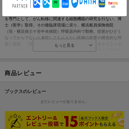
科専門医として活躍する一方、現代医学の限界を痛感。医学研究
第4章 不調の背後で何が起こっているのか？
による解決をめざし、横浜市立大学大学院入学。分子細胞生物学
・細胞機能の低下が起きるプロセス
を専門として、がん転移に関連する細胞機能の研究を行ない、博
・細胞をじわじわと傷つける慢性炎症
士（医学）取得。その後臨床現場に戻り、横浜船員保険病院
・低血糖や不眠を引き起こす慢性ストレス
（現・横浜保土ケ谷中央病院）呼吸器内科で勤務。症状がひどく
・血糖値が維持できなくなるとどうなるか？
なってからでないと来院してもらえない医療の世界の構造的な問
・食生活を変えるのは何のためか？
題に直面。「症状がまだ軽いうちに診ることのできるクリニック
・栄養を改善するための基本方針
をつくろう」と決意し、２００７年、横浜市に呼吸器内科専門の
・細胞を劣化させるものを食べないという選択
上六ツ川内科クリニック（現・横浜弘明寺呼吸器内科・内科クリ
ニック）を開院。ぜんそく患者を中心に約５万人の診察実績を重
第5章 細胞の機能を最適化する栄養カウンセリング
ねる。分子栄養医学と選択理論心理学を取り入れた栄養カウンセ
【栄養カウンセリング1】疲れやすさ、冷え性に悩む 30代女性B
商品レビュー
リングを実践。地域を超えて需要が広がり、２０２３年に東京御
さん
嶽山呼吸器内科・内科クリニックを開院した（本データはこの書
【栄養カウンセリング2】糖質過剰で脂肪肝 40代男性Cさん
籍が刊行された当時に掲載されていたものです）
【栄養カウンセリング3】栄養不足で低エネルギー 70代男性Dさ
ブックスのレビュー
ん
まだレビューがありません。
【栄養カウンセリング4】精神的ストレスから不眠に 50代男性E
さん
・細胞最適化のための実践アドバイス
・タイプ別・3日間の食事メニュー例