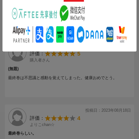
ついにこのときが来てしまった…。そう、終わりだっ！終わってし
まった…。
ネタバレしたくないから言わないが、これだけは言わせてくれ！
島袋先生お疲れ様でした！！
もっと見る
次回作を楽しみに待っています。
投稿日：2023年09月23日
5
評価：
購入者さん
(無題)
最終巻は不思議と感動を覚えてしまった。健康おめでとう。
投稿日：2023年08月18日
4
評価：
よりこchan☆
最終巻らしい。