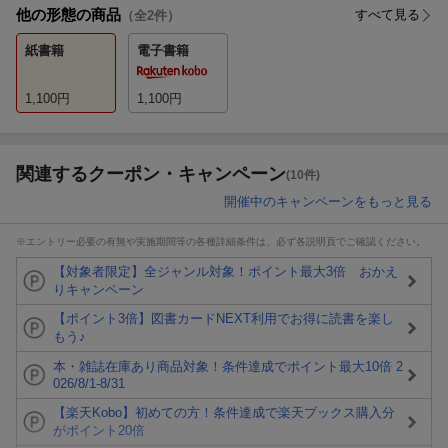
他の形態の商品
すべて見る
（全
2
件）
紙書籍
電子書籍
1,100
円
1,100
円
関連するクーポン・キャンペーン
(10件)
開催中のキャンペーンをもっと見る
※エントリー必要の有無や実施期間等の各種詳細条件は、必ず各説明頁でご確認ください。
【対象者限定】全ジャンル対象！ポイント最大3倍 おかえ
りキャンペーン
【ポイント3倍】図書カードNEXT利用でお得に読書を楽し
もう♪
本・雑誌在庫あり商品対象！条件達成でポイント最大10倍 2
026/8/1-8/31
【楽天Kobo】初めての方！条件達成で楽天ブックス購入分
がポイント20倍