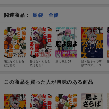
関連商品
：
島袋 全優
腸はなくとも食
腸はなくとも食
腸よ鼻よ 07
脱・陰キャで事
欲はある！
欲はある！
故プロデュース
（2）
（1）
この商品を買った人が興味のある商品