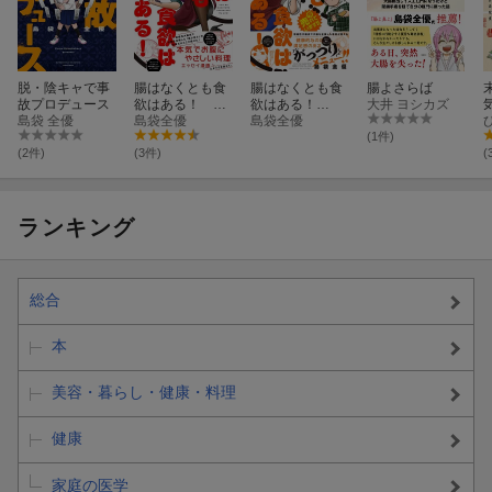
脱・陰キャで事
腸はなくとも食
腸はなくとも食
腸よさらば
故プロデュース
欲はある！
欲はある！
大井 ヨシカズ
島袋 全優
（1）
島袋全優
（2）
島袋全優
(1件)
(2件)
(3件)
(
ランキング
総合
本
美容・暮らし・健康・料理
健康
家庭の医学