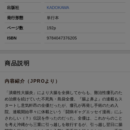
出版社
KADOKAWA
発行形態
単行本
ページ数
192p
ISBN
9784047376205
商品説明
内容紹介（JPROより）
「潰瘍性大腸炎」により大腸を全摘してからも、難治性瘻孔のた
め治療を続けていた不死鳥・島袋全優。『腸よ鼻よ』の連載もス
タートし意気軒昂の全優だったが、瘻孔が再発し手術のため入
院、連載開始早々に休載という「闘病ギャグエッセイ漫画」にふ
さわしい（？）伝説を作ったのだった。全優は、これからのこと
を考え沖縄から三重に引っ越しを敢行するが、引っ越し翌日に腸