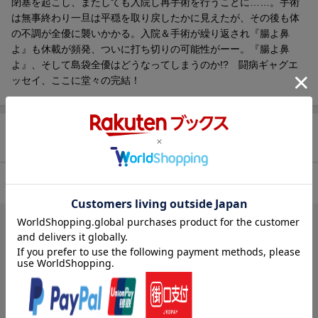
閉塞を起こし、またしても入院し再手術を行うことに……。手術
は無事終わり一旦は平穏を取り戻したかに見えたが、その後も体
の不調が全優に襲いかかる。入院＆手術が繰り返され『腸よ鼻
よ』も休載が頻発、ついに打ち切りの可能性がーー。『腸よ鼻
よ』、そして島袋全優はどうなってしまうのか!? 闘病ギャグエ
ッセイ、ここに堂々の完結！
商品レビュー（4件）
4.75
総合評価：
ブックスのレビュー（3件）
投稿日：2023年11月29日
5
評価：
にくきゅー魂
ネタバレにならないコメント！