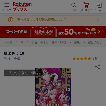
メニュー
熊本地震による配送の影響について
トップ
本
美容・暮らし・健康・料理
健康
家庭の医学
腸よ鼻よ 10
島袋 全優
（
4
件）
ご注文できない商品