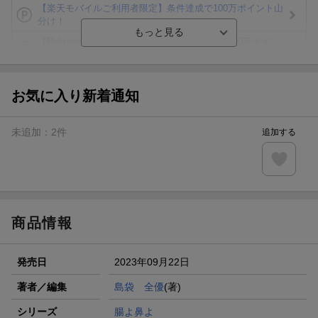
【楽天モバイルご利用者限定】条件達成で100万ポイント山
分け！
【Rakuten Fashion×楽天ブックス】条件達成で10万ポイン
ト山分け
【スタンプカード】楽天ポイントもらえる＆抽選で豪華景品
が当たる！
お気に入り新着通知
エントリー＆3,000円以上購入で無料データSIM（3GB/月プ
ラン）が当たる！
未追加：
2
件
追加する
楽天モバイル紹介キャンペーンの拡散で300円OFFクーポン
進呈
条件達成で楽天限定・宝塚歌劇 宙組貸切公演ペアチケット
が当たる
商品情報
発売日
2023年09月22日
著者／編集
島袋 全優
(著)
シリーズ
腸よ鼻よ