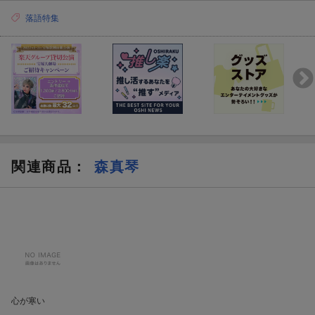
落語特集
関連商品
：
森真琴
心が寒い