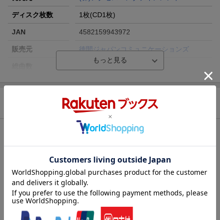
ディスク枚数
1枚(CD1枚)
JAN
4582159943972
販売元
徳間ジャパンコミュニケーションズ
総曲数
4(シングル)
収録時間
19分17秒
品番
YZXE-1305
商品説明
洋題
IPPON MICHI/HANABI
収録曲
曲目タイトル：
[Disc1]
『一本道/華火』／CD
アーティスト：森真琴
曲目タイトル：
1.
一本道
[4:47]