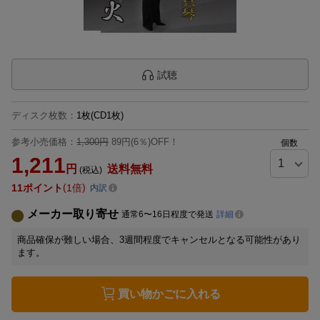
試聴
ディスク枚数
：
1枚(CD1枚)
参考小売価格：
1,300円
89円(6％)OFF！
個数
1,211
円
送料無料
(税込)
11
ポイント
1倍
内訳
メーカー取り寄せ
通常6〜16日程度で発送
詳細
商品確保が難しい場合、3週間程度でキャンセルとなる可能性があり
ます。
買い物かごに入れる