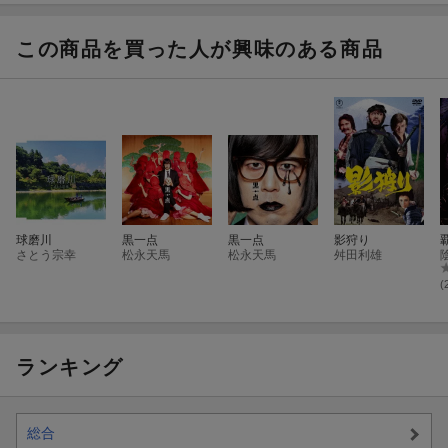
この商品を買った人が興味のある商品
球磨川
黒一点
黒一点
影狩り
さとう宗幸
松永天馬
松永天馬
舛田利雄
(
ランキング
総合