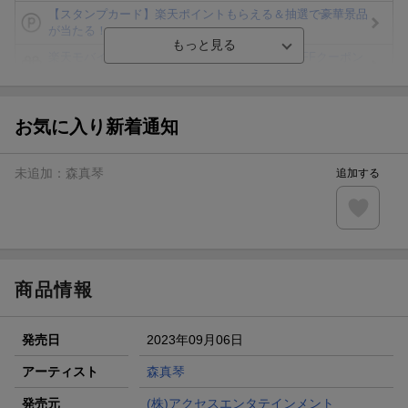
【スタンプカード】楽天ポイントもらえる＆抽選で豪華景品
が当たる！
楽天モバイル紹介キャンペーンの拡散で300円OFFクーポン
進呈
条件達成で楽天限定・宝塚歌劇 宙組貸切公演ペアチケット
が当たる
お気に入り新着通知
エントリー＆条件達成で『鬼滅の刃』オリジナルきんちゃく
袋が当たる！
未追加：
森真琴
追加する
【楽天24】日用品の楽天24と楽天ブックス買いまわりでク
ーポン★
【楽天市場】対象のUlike製品ご購入で2,000ポイント！
商品情報
発売日
2023年09月06日
アーティスト
森真琴
発売元
(株)アクセスエンタテインメント