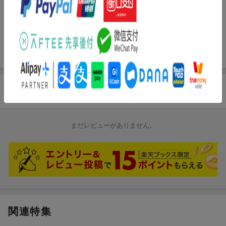
2.
華火
[4:53]
3.
一本道 (オリジナル・カラオケ)
[4:46]
4.
華火 (オリジナル・カラオケ)
[4:50]
試聴のしかた
商品レビュー
まだレビューがありません。
関連特集