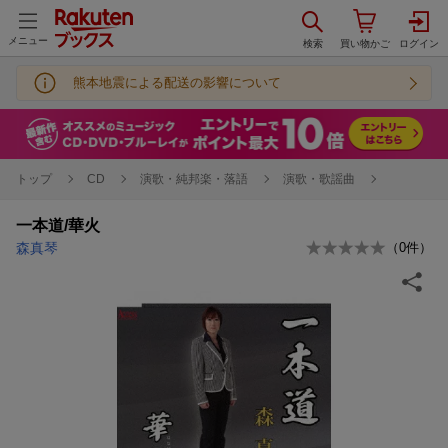
メニュー
熊本地震による配送の影響について
トップ
CD
演歌・純邦楽・落語
演歌・歌謡曲
一本道/華火
森真琴
（
0
件）