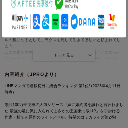
日時点）
累計100万部突破の人気シリーズ『妹に婚約者を譲れと言われまし
た 最強の竜に気に入られてまさかの王国乗っ取り？』を手掛け
る作家・柏てん原作のライトノベル、待望のコミカライズ第2巻！
竜の子を産んだことが国王に知られ、王城に呼び出されたシャー
ロットと竜の子・ラクス。竜という珍しい存在が国家間のトラブ
ルの種になるとして、ラクスを隠して生きてほしいと頼まれてし
まう。
二人の森での静かな生活を、一つ屋根の下で見守ることになった
のはーーイケメン騎士団長のジェラルド!? 二人と一匹（？）の、
なんだかちぐはぐな同居生活が始まります！
内容紹介（JPROより）
LINEマンガで連載初日に総合ランキング 第1位! (2023年4月11日
時点)
累計100万部突破の人気シリーズ『妹に婚約者を譲れと言われまし
た 最強の竜に気に入られてまさかの王国乗っ取り?』を手掛ける
作家・柏てん原作のライトノベル、待望のコミカライズ第2巻!