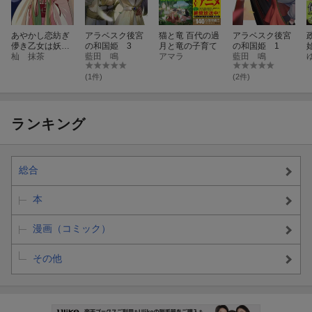
あやかし恋紡ぎ
アラベスク後宮
猫と竜 百代の過
アラベスク後宮
儚き乙女は妖狐
の和国姫 3
月と竜の子育て
の和国姫 1
の王に溺愛され
杣 抹茶
藍田 鳴
アマラ
藍田 鳴
る 2
(1件)
(2件)
ランキング
総合
本
漫画（コミック）
その他