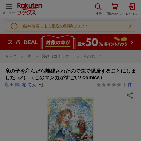
メニュー
熊本地震による配送の影響について
トップ
本
漫画（コミック）
その他
竜の子を産んだら離縁されたので森で隠居することにしま
した（2） （このマンガがすごい! comics）
藍田 鳴
,
柏 てん
, 他
（
1
件）