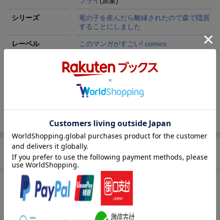
フライ
(原案)
シリーズ
竜の子を産んだら離縁されたので森で隠居
することにしました
レーベル
このマンガがすごい! comics
出版社
宝島社
発行形態
単行本
ページ数
144p
ISBN
9784299045607
商品説明
内容紹介（出版社より）
LINEマンガで連載初日に総合ランキング 第1位！（2023年4月11