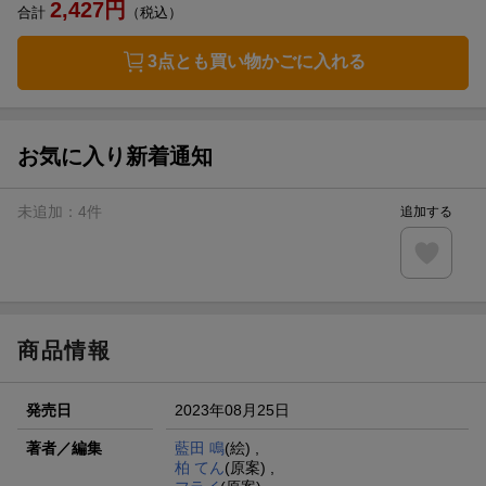
2,427
円
合計
（税込）
3点とも買い物かごに入れる
お気に入り新着通知
未追加：
4
件
追加する
商品情報
発売日
2023年08月25日
著者／編集
藍田 鳴
(絵) ,
柏 てん
(原案) ,