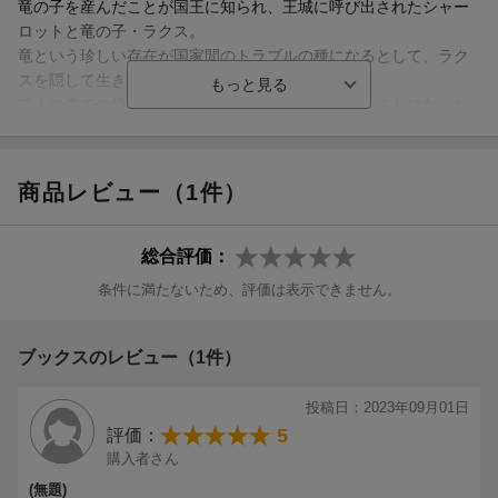
竜の子を産んだことが国王に知られ、王城に呼び出されたシャー
ロットと竜の子・ラクス。
竜という珍しい存在が国家間のトラブルの種になるとして、ラク
スを隠して生きてほしいと頼まれてしまう。
二人の森での静かな生活を、一つ屋根の下で見守ることになった
のはーーイケメン騎士団長のジェラルド!?
二人と一匹(?)の、なんだかちぐはぐな同居生活が始まります!
商品レビュー（1件）
総合評価：
条件に満たないため、評価は表示できません。
ブックスのレビュー（1件）
投稿日：2023年09月01日
5
評価：
購入者さん
(無題)