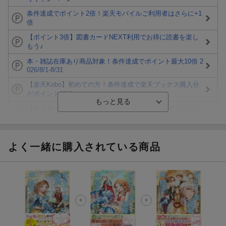
条件達成でポイント2倍！楽天モバイルご利用者はさらに+1
倍
【ポイント3倍】図書カードNEXT利用でお得に読書を楽し
もう♪
本・雑誌在庫あり商品対象！条件達成でポイント最大10倍 2
026/8/1-8/31
【楽天Kobo】初めての方！条件達成で楽天ブックス購入分
がポイント20倍
【楽天モバイルご利用者限定】条件達成で100万ポイント山
分け！
【Rakuten Fashion×楽天ブックス】条件達成で10万ポイン
ト山分け
よく一緒に購入されている商品
【スタンプカード】楽天ポイントもらえる＆抽選で豪華景品
が当たる！
エントリー＆3,000円以上購入で無料データSIM（3GB/月プ
ラン）が当たる！
楽天モバイル紹介キャンペーンの拡散で300円OFFクーポン
進呈