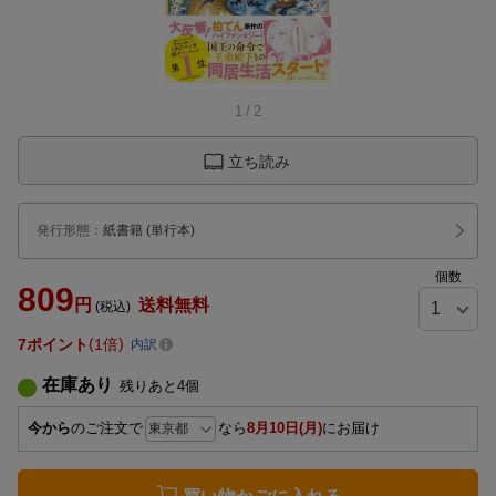
1
/
2
立ち読み
発行形態
：
紙書籍
(単行本)
個数
809
円
送料無料
(税込)
7
ポイント
1倍
内訳
在庫あり
残りあと
4
個
今から
のご注文で
なら
8月10日(月)
にお届け