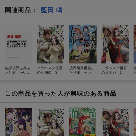
関連商品
：
藍田 鳴
放課後異世界ふ
アラベスク後宮
放課後異世界ふ
アラベスク後宮
たり旅 〜いら
の和国姫 3
たり旅 〜いら
の和国姫 1
ない勇者ひきと
ない勇者ひきと
ります〜（3）
ります〜（1）
この商品を買った人が興味のある商品