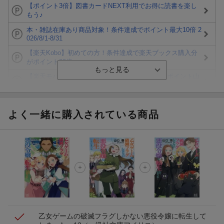
【ポイント3倍】図書カードNEXT利用でお得に読書を楽し
もう♪
本・雑誌在庫あり商品対象！条件達成でポイント最大10倍 2
026/8/1-8/31
【楽天Kobo】初めての方！条件達成で楽天ブックス購入分
がポイント20倍
【楽天モバイルご利用者限定】条件達成で100万ポイント山
分け！
【Rakuten Fashion×楽天ブックス】条件達成で10万ポイン
ト山分け
よく一緒に購入されている商品
【スタンプカード】楽天ポイントもらえる＆抽選で豪華景品
が当たる！
エントリー＆3,000円以上購入で無料データSIM（3GB/月プ
ラン）が当たる！
楽天モバイル紹介キャンペーンの拡散で300円OFFクーポン
進呈
乙女ゲームの破滅フラグしかない悪役令嬢に転生して