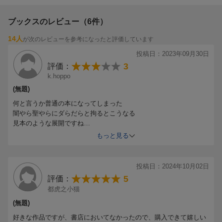
ブックスのレビュー（6件）
14人
が次のレビューを参考になったと評価しています
投稿日：2023年09月30日
3
評価：
k.hoppo
(無題)
何と言うか普通の本になってしまった
闇やら聖やらにダらだらと拘るとこうなる
見本のような展開ですね
前半少し読んで閉じた
もっと見る
他に読みたい本が貯まっていたので
特に読みたいと思う展開では無かったのです
今更あの王子は別に要らんだろうとしか・・・
投稿日：2024年10月02日
5
評価：
都虎之小猫
(無題)
好きな作品ですが、書店においてなかったので、購入できて嬉しい