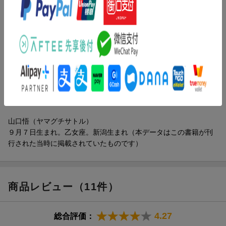
乙女ゲームの悪役令嬢カタリナに転生した私。破滅フラグをなん
とか回避し魔法省で地道に働いているのに、出戻り悪役令嬢が破
滅するゲーム続編は進行中！その上、続編の攻略対象者で以前仲
良くなった友好国のセザール王子がソルシエに留学してくること
に。続編の情報はほとんどないものの、これってゲームのイベン
トなのでは！？-そう考えた私は、彼を避けようとするけれど！？
大人気破滅回避ラブコメディ☆波乱続きの第１３弾！！
著者情報（「BOOK」データベースより）
山口悟（ヤマグチサトル）
９月７日生まれ。乙女座。新潟生まれ（本データはこの書籍が刊
行された当時に掲載されていたものです）
商品レビュー（11件）
4.27
総合評価：