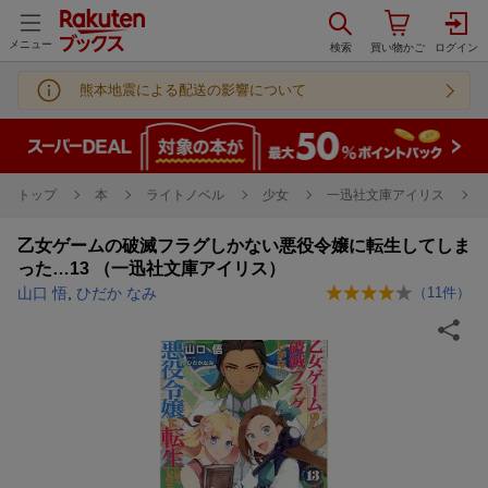
メニュー
熊本地震による配送の影響について
トップ
本
ライトノベル
少女
一迅社文庫アイリス
乙女ゲームの破滅フラグしかない悪役令嬢に転生してしま
った…13 （一迅社文庫アイリス）
山口 悟
,
ひだか なみ
（
11
件）