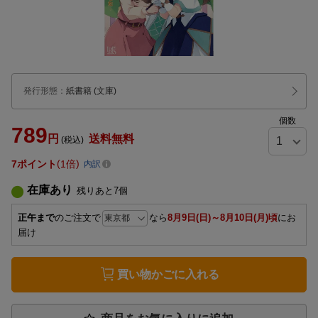
発行形態
：
紙書籍
(文庫)
個数
789
円
送料無料
(税込)
7
ポイント
1倍
内訳
在庫あり
残りあと
7
個
正午まで
のご注文で
なら
8月9日(日)～8月10日(月)頃
にお
届け
買い物かごに入れる