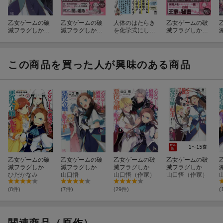
乙女ゲームの破
乙女ゲームの破
人体のはたらき
乙女ゲームの破
滅フラグしかな
滅フラグしかな
を化学式にして
滅フラグしかな
い悪役令嬢に転
い悪役令嬢に転
みたらとてつも
い悪役令嬢に転
生してしまっ
生してしまっ
なくわかりやす
生してしまっ
た…16
た…13巻
かった
た…12巻
この商品を買った人が興味のある商品
乙女ゲームの破
乙女ゲームの破
乙女ゲームの破
乙女ゲームの破
滅フラグしかな
滅フラグしかな
滅フラグしかな
滅フラグしかな
い悪役令嬢に転
ひだかなみ
い悪役令嬢に転
山口悟
い悪役令嬢に転
山口悟（作家）
い悪役令嬢に転
山口悟（作家）
生してしまっ
生してしまっ
生してしまっ
生してしまっ
た・・・（2）
た…9
た…（1）
た…（ノベル）
(8件)
(7件)
(29件)
(
1〜15巻セッ
ト(一迅社文庫ア
イリス)