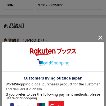
ISBN
9784758095822
商品説明
内容紹介（JPROより）
乙女ゲームの悪役令嬢カタリナに転生した私。破滅フラグをなん
とか回避し魔法省で地道に働いているのに、出戻り悪役令嬢が破
滅するゲーム続編は進行中！
その上、続編の攻略対象者で以前仲良くなった友好国のセザール
王子がソルシエに留学してくることに。
続編の情報はほとんどないものの、これってゲームのイベントな
のでは!?--そう考えた私は、彼を避けようとするけれど!?
大人気破滅回避ラブコメディ★波乱続きの第13弾!!
内容紹介（「BOOK」データベースより）