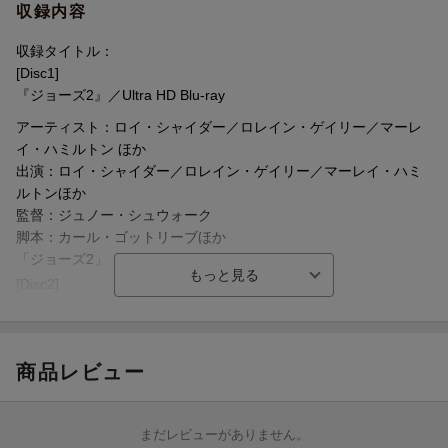
(C) 1978 Universal City Studios, Inc. All Rights Reserved.
収録内容
収録タイトル：
[Disc1]
『ジョーズ2』／Ultra HD Blu-ray
アーティスト：ロイ・シャイダー／ロレイン・ゲイリー／マーレ
イ・ハミルトン ほか
出演：ロイ・シャイダー／ロレイン・ゲイリー／マーレイ・ハミ
ルトンほか
監督：ジュノー・シュウォーク
脚本：カール・ゴットリーブほか
「ジョーズ2」
[Disc2]
『ジョーズ2』／Blu-rayDisc Video
商品レビュー
まだレビューがありません。