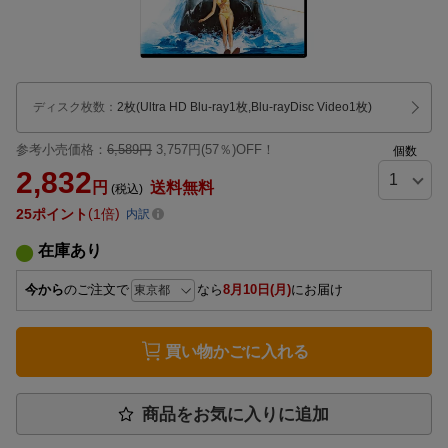
ディスク枚数
：
2枚(Ultra HD Blu-ray1枚,Blu-rayDisc Video1枚)
参考小売価格：
6,589円
3,757円(57％)OFF！
個数
2,832
円
送料無料
(税込)
25
ポイント
1倍
内訳
在庫あり
今から
のご注文で
なら
8月10日(月)
にお届け
買い物かごに入れる
商品をお気に入りに追加