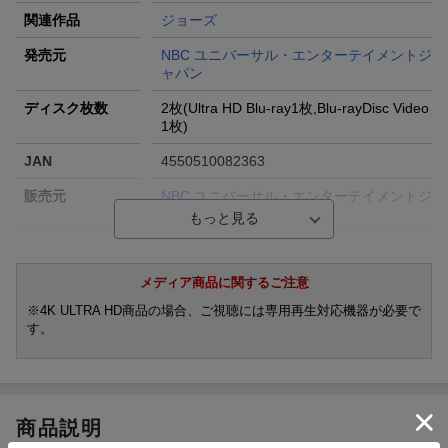
関連作品
ジョーズ
発売元
NBC ユニバーサル・エンターテイメントジ
ャパン
ディスク枚数
2枚(Ultra HD Blu-ray1枚,Blu-rayDisc Video
1枚)
JAN
4550510082363
販売元
NBC ユニバーサル・エンターテイメントジ
ャパン
収録時間
ー／ー
メディア商品に関するご注意
品番
GNXF-2879
※4K ULTRA HD商品の場合、ご視聴には専用再生対応機器が必要で
画面サイズ
シネスコサイズ=16:9
す。
色彩
カラー
言語
英語(オリジナル言語)／日本語(吹替言語)
音声方式
dtsHD Master Audio2.0chモノラル(オリジ
商品説明
ナル音声方式)／dts2.0chモノラル(吹替音