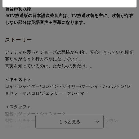
日本テレビ『水曜ロードショー』（1982年9月29日）版日本語吹
替音声初収録
※TV放送版の日本語吹替音声は、TV放送吹替を主に、吹替が存在
しない部分は英語音声＋字幕になります。
ストーリー
アミティを襲ったジョーズの恐怖から4年、安心しきっていた観光
客たちが次々と行方不明になっていく。
真実を知っているのは、ただ1人の男だけ…。
＜キャスト＞
ロイ・シャイダー/ロレイン・ゲイリー/マーレイ・ハミルトン/ジ
ョセフ・マスコロ/ジェフリー・クレイマー
＜スタッフ＞
監督：ジュノー・シュウォーク
製作：リチャード・Ｄ・ザナック、デヴィッド・ブラウン
脚本：カール・ゴットリーブ、ハワード・サックラー