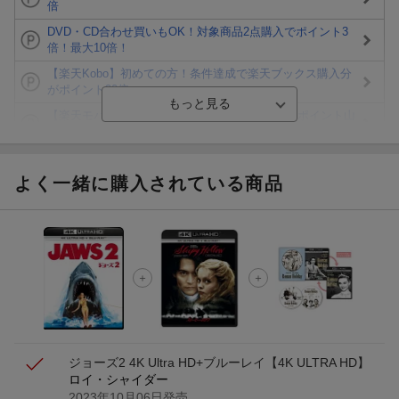
倍
DVD・CD合わせ買いもOK！対象商品2点購入でポイント3
倍！最大10倍！
【楽天Kobo】初めての方！条件達成で楽天ブックス購入分
がポイント20倍
【楽天モバイルご利用者限定】条件達成で100万ポイント山
分け！
【Rakuten Fashion×楽天ブックス】条件達成で10万ポイン
ト山分け
よく一緒に購入されている商品
【スタンプカード】楽天ポイントもらえる＆抽選で豪華景品
が当たる！
Blu-ray・DVDセール・お買い得情報
エントリー＆3,000円以上購入で無料データSIM（3GB/月プ
ラン）が当たる！
ジョーズ2 4K Ultra HD+ブルーレイ【4K ULTRA HD】
ロイ・シャイダー
2023年10月06日発売