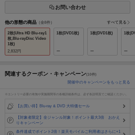
お問い合わせ
他の形態の商品
すべて見る
（全
8
件）
2枚(Ultra HD Blu-ray1
1枚(DVD1枚)
1枚(DVD1枚)
1枚(D
枚,Blu-rayDisc Video
1枚)
2,832
円
ー
ー
ー
関連するクーポン・キャンペーン
(10件)
開催中のキャンペーンをもっと見る
※エントリー必要の有無や実施期間等の各種詳細条件は、必ず各説明頁でご確認ください。
【お買い得】Blu-ray & DVD 大特価セール
【対象者限定】全ジャンル対象！ポイント最大3倍 おかえ
りキャンペーン
条件達成でポイント2倍！楽天モバイルご利用者はさらに+1