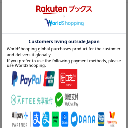
声方式)
仕様情報
字幕言語
聴覚障害者用字幕SDH(英語)／日本語字幕
※予告なく変更になる場合がございます。あらかじめご了承下さい。
制作国
アメリカ
▽特典映像
制作年
1978年
・未公開シーン
洋題
JAWS 2
・メイキング
・俳優キース・ゴードンが語る「ジョーズ2」
・ジョン・ウィリアムズ：「ジョーズ2」の音楽
・フレンチ・ジョーク
・絵コンテ
・オリジナル予告編集
内容紹介
ギョギョ！恐怖はまだ終わっていなかった！
アカデミー賞に輝く製作者リチャード・D・ザナックによる、海洋
パニック・シリーズ第2弾が、遂に4K Ultra HD＋ブルーレイで登
場！