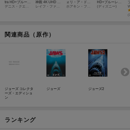
tra HD+ブルーレ
神殿 4K UHD ＋
ォリ・ア・ドゥ
HD+ブルーレイ
イ【4K ULTRA
デニス・クエイド
ブルーレイ セッ
レイフ・ファインズ
4K UHD+ブルー
ホアキン・フェニックス
セット【4K ULT
(ディズニー)
W
HD】
ト【4K ULTRA
レイ セット【4K
RA HD】
HD】
ULTRA HD】
(
関連商品（原作）
ジョーズ コレクタ
ジョーズ
ジョーズ2
ーズ・エディショ
ン
ランキング