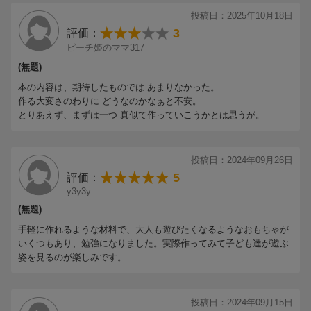
特に夢中になった作品を選びました。
より、「楽しくあそぶ子ども」を想像してもらいます。好ましく
投稿日：2025年10月18日
ない行動をとる”困った子”という否定的な視点から、”夢中になっ
3
評価：
てあそぶ子“ という肯定的なイメージに切り替わると、見方が変わ
ピーチ姫のママ317
り、子どもの味方になれるでしょう。そのためには、子どもが直
(無題)
感的に「心地よい」「おもしろそう」と感じ、夢中になれるおも
本の内容は、期待したものでは あまりなかった。
ちゃが必要です。
作る大変さのわりに どうなのかなぁと不安。
本書では、現場の保育者が実際に作り、子どもたちが楽しくあそ
とりあえず、まずは一つ 真似て作っていこうかとは思うが。
んだおもちゃを紹介しています。それであそんだ子どもたちは、
好ましくない行動が減っただけでなく、機嫌がよくなり、気持ち
が安定しました。
投稿日：2024年09月26日
光る、回る、伸び縮みする！ 感覚を刺激する手作りおもち
5
評価：
ゃのアイデアがいっぱい！
y3y3y
(無題)
子どもの喜ぶ顔を思い浮かべながらおもちゃを作る作業は、こと
手軽に作れるような材料で、大人も遊びたくなるようなおもちゃが
のほか楽しいものです。子どもも大人も幸せになれるおもちゃ
いくつもあり、勉強になりました。実際作ってみて子ども達が遊ぶ
を、ぜひ作ってみてください。
姿を見るのが楽しみです。
きらきら光る、くるくる回る、ひっぱると伸び縮みする…。発達
障害のある子どもが思わず見て、触りたくなるおもちゃを簡単に
作れます！
投稿日：2024年09月15日