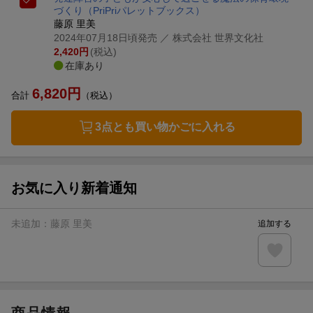
づくり
（PriPriパレットブックス）
藤原 里美
2024年07月18日頃発売
／ 株式会社 世界文化社
2,420
円
(税込)
在庫あり
6,820
円
合計
（税込）
3点とも買い物かごに入れる
お気に入り新着通知
未追加：
藤原 里美
追加する
商品情報