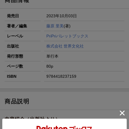
発売日
2023年10月03日
著者／編集
藤原 里美
(著)
レーベル
PriPriパレットブックス
出版社
株式会社 世界文化社
発行形態
単行本
ページ数
80p
ISBN
9784418237159
商品説明
内容紹介（出版社より）