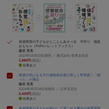
ト山分け
【スタンプカード】楽天ポイントもらえる＆抽選で豪華景品
が当たる！
楽天モバイル紹介キャンペーンの拡散で300円OFFクーポン
進呈
発達障害の子どもがとことんあそべる 手作り 感覚
おもちゃ
（PriPriパレットブックス）
藤原 里美
2023年10月03日発売
／ 株式会社 世界文化社
1,980
円
(税込)
在庫あり
発達が気になる子の感覚統合遊び
楽しく即実践！「困
った」が減る
藤原 里美
2024年05月24日頃発売
／ 日本文芸社
2,420
円
(税込)
在庫あり
発達障害の子どもが安心して過ごせる魔法の保育環境