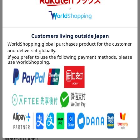
発達障害のある子のあそびが充実、気持ちが安定するおもちゃが
作れます
・きらきら光る、くるくる回る、ひっぱると伸び縮みする、 発
達障害のある子どもが思わず見て、触りたくなるおもちゃを簡単
に作れます！
・五感二覚に訴えかけるおもちゃであそび感覚欲求が満たされる
と、情動が安定して子どもの問題が減ります。あそんでいるうち
に、手指の発達や生活動作の習得にもつながります。
・多くのおもちゃが百均の素材で簡単に作れるので、作業が負担
にならず、量産もしやすいです！
保育現場では「感覚おもちゃ」が求められています。
内容紹介（JPROより）
子どもは心地よい感触、引っ張ると伸び縮みする、など直感的に
あそべるおもちゃを好みます。
発達障害のある子のあそびが充実、
特に発達障害のある子にとって、十分にあそべるおもちゃは大
気持ちが安定するおもちゃが作れます
切。
集中してあそび込めると精神が安定してトラブルが減り、結果的
・きらきら光る、くるくる回る、ひっぱると伸び縮みする、
には手指の発達や生活動作の習得にもつながります。
発達障害のある子どもが思わず見て、触りたくなるおもちゃを
一人ひとりの好みに合わせて必要なおもちゃですが、市販品は高
簡単に作れます！