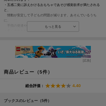
価でたくさんは購入できない場合も。
・五感二覚に訴えかけるおもちゃであそび感覚欲求が満たされる
そんな現状で、100均材料で量産しやすく、手早く作れて作業が負
と、
担にならないおもちゃのアイデアを紹介！
情動が安定して子どもの問題が減ります。あそんでいるうち
現役保育者が園での子どもの姿から考案し、特に夢中になった作
に、
品を選びました。
手指の発達や生活動作の習得にもつながります。
・多くのおもちゃが百均の素材で簡単に作れるので、
作業が負担にならず、量産もしやすいです！
保育現場では「感覚おもちゃ」が求められています。
子どもは心地よい感触、引っ張ると伸び縮みする、
など直感的にあそべるおもちゃを好みます。
[広告]
特に発達障害のある子にとって、十分にあそべるおもちゃは大
切。
商品レビュー（5件）
集中してあそび込めると精神が安定してトラブルが減り、
結果的には手指の発達や生活動作の習得にもつながります。
あそび込めると子どもは変わる！
一人ひとりの好みに合わせて必要なおもちゃですが、
4.40
総合評価：
市販品は高価でたくさんは購入できない場合も。
子どもの好ましくない行動は、あそんでいないときに起こる。こ
そんな現状で、100均材料で量産しやすく、
れは、まぎれもない事実です。
手早く作れて作業が負担にならないおもちゃのアイデアを紹介！
好ましくない行動は、夢中になってあそんでいる場面では起きま
ブックスのレビュー（5件）
現役保育者が園での子どもの姿から考案し、
せん。ですから支援者の方には、その行動自体にフォーカスする