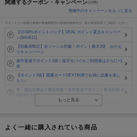
関連するクーポン・キャンペーン
(10件)
開催中のキャンペーンをもっと見る
※エントリー必要の有無や実施期間等の各種詳細条件は、必ず各説明頁でご確認ください。
【10-50%ポイントバック】DEAL ポイント還元キャンペー
ン(8/4-8/11)
【対象者限定】全ジャンル対象！ポイント最大3倍 おかえ
りキャンペーン
条件達成でポイント2倍！楽天モバイルご利用者はさらに+1
倍
【ポイント3倍】図書カードNEXT利用でお得に読書を楽し
もう♪
本・雑誌在庫あり商品対象！条件達成でポイント最大10倍 2
026/8/1-8/31
【楽天Kobo】初めての方！条件達成で楽天ブックス購入分
がポイント20倍
【楽天モバイルご利用者限定】条件達成で100万ポイント山
分け！
よく一緒に購入されている商品
【Rakuten Fashion×楽天ブックス】条件達成で10万ポイン