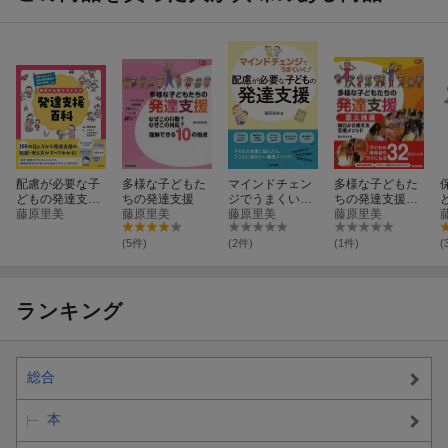
配慮が必要な子
多様な子どもた
マインドチェン
多様な子どもた
どもの発達支援
ちの発達支援
ジでうまくい
ちの発達支援
百科
藤原里美
藤原里美
く！ 配慮が必
藤原里美
園実践編
藤原里美
要な子どもの発
達支援
(5件)
(2件)
(1件)
(
ランキング
総合
本