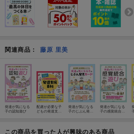
色や素材、難易度のアレンジ例が豊富で、子どもの発達や好
みに合わせやすい！
子どもの好きな色やキャラクターを使ったり、手先の器用さに合
関連商品
：
藤原 里美
わせて難易度を調整したりできるのも、手作りのよさです。
発達が気になる
配慮が必要な子
発達が気になる
発達が気になる
子の認知遊び
どもの発達支援
子のじぶん発見
子の感覚統合遊
百科
カード
び
この商品を買った人が興味のある商品