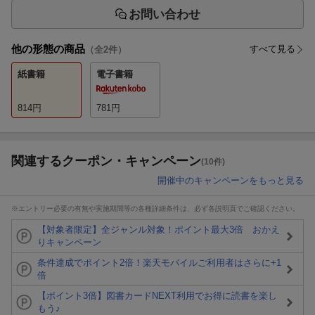
お問い合わせ
他の形態の商品
すべて見る
（全
2
件）
紙書籍
電子書籍
814
円
781
円
関連するクーポン・キャンペーン
(10件)
開催中のキャンペーンをもっと見る
※エントリー必要の有無や実施期間等の各種詳細条件は、必ず各説明頁でご確認ください。
【対象者限定】全ジャンル対象！ポイント最大3倍 おかえ
りキャンペーン
条件達成でポイント2倍！楽天モバイルご利用者はさらに+1
倍
【ポイント3倍】図書カードNEXT利用でお得に読書を楽し
もう♪