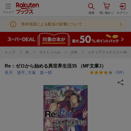
メニュー
熊本地震による配送の影響について
トップ
本
ライトノベル
少年
メディアファクトリー MF
Re：ゼロから始める異世界生活35 （MF文庫J）
長月 達平
,
大塚 真一郎
（
5
件）