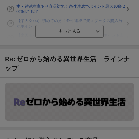
本・雑誌在庫あり商品対象！条件達成でポイント最大10倍 2
026/8/1-8/31
【楽天Kobo】初めての方！条件達成で楽天ブックス購入分
がポイント20倍
【楽天モバイルご利用者限定】条件達成で100万ポイント山
分け！
【Rakuten Fashion×楽天ブックス】条件達成で10万ポイン
ト山分け
Re:ゼロから始める異世界生活
ラインナ
【スタンプカード】楽天ポイントもらえる＆抽選で豪華景品
ップ
が当たる！
エントリー＆3,000円以上購入で無料データSIM（3GB/月プ
ラン）が当たる！
楽天モバイル紹介キャンペーンの拡散で300円OFFクーポン
進呈