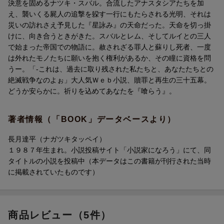
決意を固めるナツキ・スバル。合流したアナスタシアたちを加
え、襲いくる屍人の追撃を躱す一行にもたらされる光明、それは
災いの訪れさえ予見した『星詠み』の天命だった。天命を切っ掛
けに、向き合うときがきた。スバルとレム、そしてルイとの三人
で始まった帝国での物語に。赦されざる罪人と蘇りし死者、一度
は外れたモノたちに願いを抱く権利があるか、その瞳に資格を問
うー。「-これは、過去に取り残された私たちと、あなたたちとの
絶滅戦争なのよぉ」大人気Ｗｅｂ小説、贖罪と再生の三十五幕。
どうか安らかに。祈りを込めてあなたを『喰らう』。
著者情報（「BOOK」データベースより）
長月達平（ナガツキタッペイ）
１９８７年生まれ。小説投稿サイト「小説家になろう」にて、同
タイトルの小説を投稿中（本データはこの書籍が刊行された当時
に掲載されていたものです）
商品レビュー（5件）