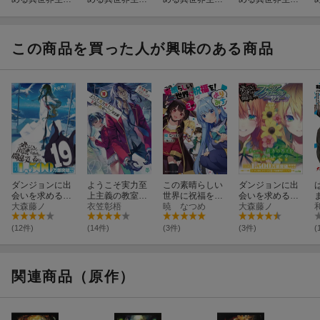
46
第四章 聖域と強
活 短編集14
45
欲の魔女 14
この商品を買った人が興味のある商品
ダンジョンに出
ようこそ実力至
この素晴らしい
ダンジョンに出
会いを求めるの
上主義の教室
世界に祝福を！
会いを求めるの
は間違っている
大森藤ノ
へ 2年生編10
衣笠彰梧
よりみち3回
暁 なつめ
は間違っている
大森藤ノ
だろうか 19
目！
だろうか ファミ
リアクロニクル
(12件)
(14件)
(3件)
(3件)
(
episodeリュー2
関連商品（原作）