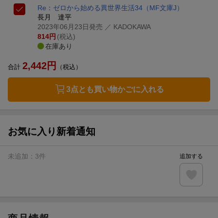
Re：ゼロから始める異世界生活34
（MF文庫J）
長月 達平
2023年06月23日発売
／ KADOKAWA
814
円
(税込)
在庫あり
2,442
円
合計
（税込）
3点とも買い物かごに入れる
お気に入り新着通知
未追加：
3
件
追加する