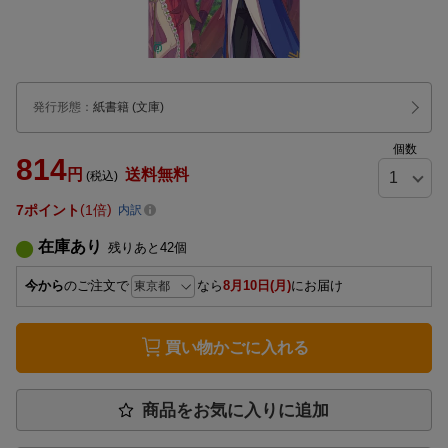
発行形態
：
紙書籍
(文庫)
個数
814
円
送料無料
(税込)
7
ポイント
1倍
内訳
在庫あり
残りあと
42
個
今から
のご注文で
なら
8月10日(月)
にお届け
買い物かごに入れる
商品をお気に入りに追加