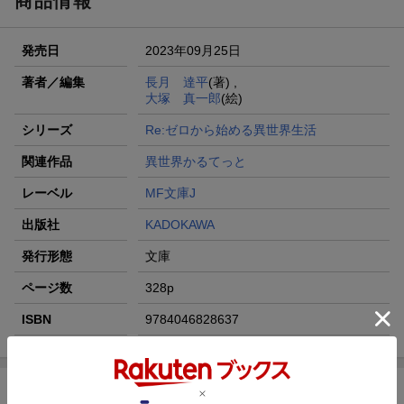
商品情報
発売日
2023年09月25日
著者／編集
長月 達平
(著) ,
大塚 真一郎
(絵)
シリーズ
Re:ゼロから始める異世界生活
関連作品
異世界かるてっと
レーベル
MF文庫J
出版社
KADOKAWA
発行形態
文庫
ページ数
328p
ISBN
9784046828637
商品説明