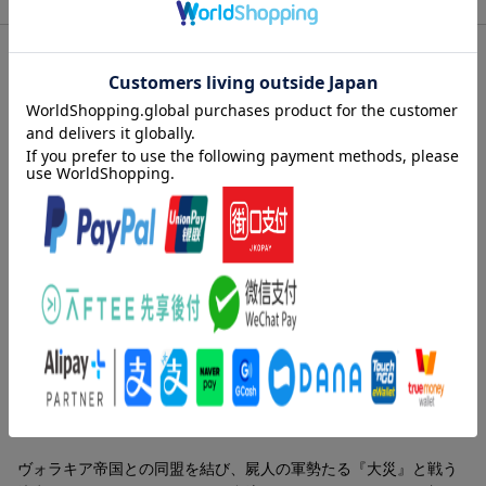
内容紹介（JPROより）
ヴォラキア帝国との同盟を結び、屍人の軍勢たる『大災』と戦う
決意を固めるナツキ・スバル。合流したアナスタシアたちを加
え、襲いくる屍人の追撃を躱す一行にもたらされる光明、それは
災いの訪れさえ予見した『星詠み』の天命だった。天命を切っ掛
けに、向き合うときがきた。スバルとレム、そしてルイとの三人
で始まった帝国での物語に。赦されざる罪人と蘇りし死者、一度
は外れたモノたちに願いを抱く権利があるか、その瞳に資格を問
うーー。
「--これは、過去に取り残された私たちと、あなたたちとの絶滅戦
争なのよぉ」
大人気Web小説、贖罪と再生の三十五幕。どうか安らかに。祈り
を込めてあなたを『喰らう』。
内容紹介（「BOOK」データベースより）
ヴォラキア帝国との同盟を結び、屍人の軍勢たる『大災』と戦う