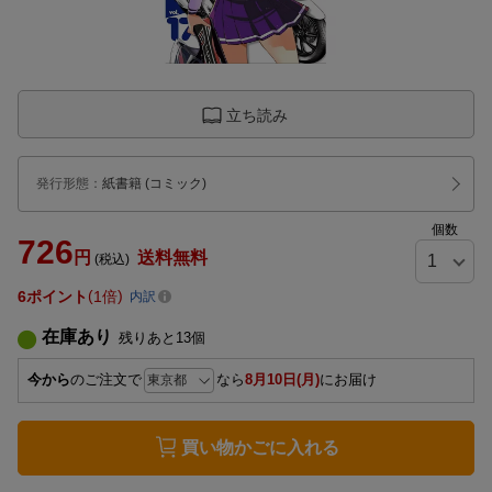
立ち読み
発行形態
：
紙書籍
(コミック)
個数
726
円
送料無料
(税込)
6
ポイント
1倍
内訳
在庫あり
残りあと
13
個
今から
のご注文で
なら
8月10日(月)
にお届け
買い物かごに入れる