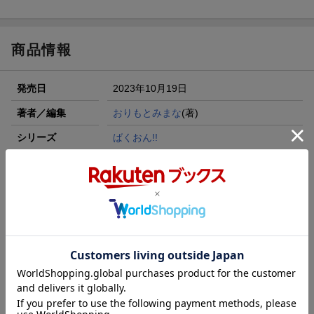
商品情報
発売日
2023年10月19日
著者／編集
おりもとみまな
(著)
シリーズ
ばくおん!!
関連作品
ばくおん!!
レーベル
ヤングチャンピオン烈コミックス
出版社
秋田書店
発行形態
コミック
ページ数
208p
ISBN
9784253256445