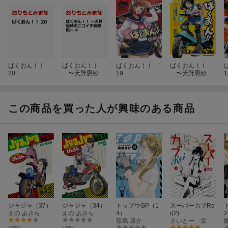
ばくおん！！
ばくおん！！
ばくおん！！
ばくおん！！
20
〜天野恩紗の
19
〜天野恩紗の
1
ニコイチ繁盛
ニコイチ繁盛
記〜 4
記〜 3
この商品を買った人が興味のある商品
ジャジャ（37）
ジャジャ（34）
トップウGP（1
スーパーカブRe
えの あきら
えの あきら
4）
i(2)
藤島 康介
さいとー 栄