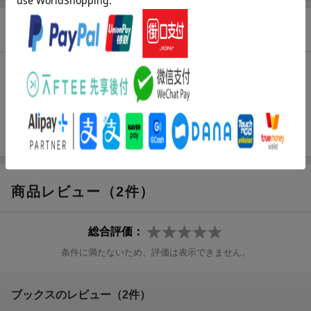
商品説明
内容紹介（JPROより）
初めての四国ツーリング、各地のグルメや不思議スポットを巡っ
ちゃおう♪ と、ウキウキのバイク部メンバーたちに、オートバイ
乗りにはおなじみのトラブルが続発で…!?
商品レビュー（2件）
総合評価：
条件に満たないため、評価は表示できません。
ブックスのレビュー（2件）