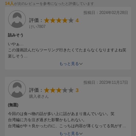
14人
が次のレビューを参考になったと評価しています
投稿日：2024年02月28日
4
評価：
けい7807
詰みそう
いやぁ…
この漫画読んだらツーリング行きたくてたまらなくなりますよね笑
楽しそう
でも本当に楽しいのは気の置けない仲間との時間でしょう
もっと見る
ソロツーならこうはならないですから
１話目は船の中の話ですが、
船旅もいいですねぇ
投稿日：2023年11月17日
狭い秘密基地感の寝室もこんな時だからこそ楽しめるって感じで
3
評価：
自販機飯もこんな時だからじゃないとわざわざ選ばないし
購入者さん
船旅ならではです
いいなぁ…と思いつつ…
(無題)
電波拾えないのはどうかな…
今回のは食べ物の話が多い上に話があまり進んでいない。笑
漫画も読みたいけど、、ポイ活も出来ないな、、
台湾編に力を注ぎ過ぎた影響かもしれない。
株価と通貨レートは見れないと、実害あるなぁ…
台湾編が中々良かったのに、こっちは内容が薄くなってる気がす
現代人はスマホが動かないと詰むって感じですよねぇ
る。
もっと見る