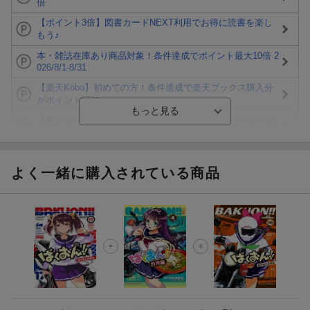
倍
【ポイント3倍】図書カードNEXT利用でお得に読書を楽し
もう♪
本・雑誌在庫あり商品対象！条件達成でポイント最大10倍 2
026/8/1-8/31
【楽天Kobo】初めての方！条件達成で楽天ブックス購入分
がポイント20倍
【楽天モバイルご利用者限定】条件達成で100万ポイント山
分け！
【Rakuten Fashion×楽天ブックス】条件達成で10万ポイン
ト山分け
よく一緒に購入されている商品
【スタンプカード】楽天ポイントもらえる＆抽選で豪華景品
が当たる！
エントリー＆3,000円以上購入で無料データSIM（3GB/月プ
ラン）が当たる！
楽天モバイル紹介キャンペーンの拡散で300円OFFクーポン
進呈