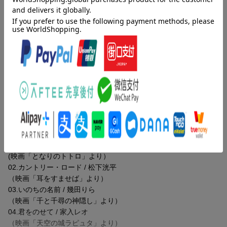
るアニメーションを
制作し続けるスタジオジブリ。その素晴らしい作品たちには、い
つも素晴らしい音楽たちが
ドラマを彩っていました。映画と共に愛され続ける数多の心に残
る名曲たち。
音楽プロデューサー武部聡志プロデュースのもと、そんなスタジ
オジブリ作品の楽曲たちを
世代を超えた様々なアーティストたちが新たな解釈でカバーす
る、
スタジオジブリ音楽のトリビュートアルバムが完成。
収録曲
※宮崎吾朗監督書き下ろしイラストジャケット仕様
曲目タイトル：
01.となりのトトロ / 岸田繁（くるり）
(映画「となりのトトロ」より）
02.カントリー・ロード / 松下洸平
（映画「耳をすませば」より）
03.いのちの名前 / 幾田りら
（映画「千と千尋の神隠し」より）
04.君をのせて / 家入レオ
（映画「天空の城ラピュタ」より）