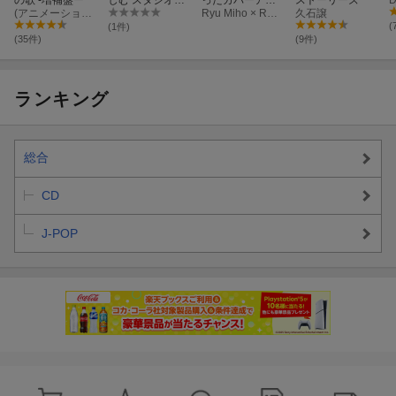
(アニメーション)
ブリ トリビュー
バム
Ryu Miho × ROUTE14band
久石譲
トアルバム「ジ
(
(1件)
ブリをうたう」
(35件)
(9件)
ランキング
総合
CD
J-POP