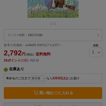
1
/
2
ディスク枚数
：
1枚(CD1枚)
参考小売価格：
3,400円
608円(17％)OFF！
個数
2,792
円
送料無料
(税込)
25
ポイント
1倍
内訳
在庫あり
今から
のご注文で
なら
8月8日(土)
にお届け
買い物かごに入れる