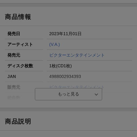
商品情報
発売日
2023年11月01日
アーティスト
(V.A.)
発売元
ビクターエンタテインメント
ディスク枚数
1枚(CD1枚)
JAN
4988002934393
販売元
ビクターエンタテインメント
総曲数
13(アルバム)
収録時間
49分48秒
品番
VICL-65894
商品説明
洋題
STUDIO GHIBLI TRIBUTE ALBUM GHIBLI
WO UTAU