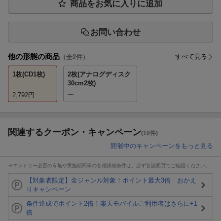
商品をお気に入りに追加
お問い合わせ
他の形態の商品
すべて見る
（全
2
件）
1枚(CD1枚)
2枚(アナログディスク
30cm2枚)
2,792
円
ー
関連するクーポン・キャンペーン
(10件)
開催中のキャンペーンをもっと見る
※エントリー必要の有無や実施期間等の各種詳細条件は、必ず各説明頁でご確認ください。
【対象者限定】全ジャンル対象！ポイント最大3倍 おかえ
りキャンペーン
条件達成でポイント2倍！楽天モバイルご利用者はさらに+1
倍