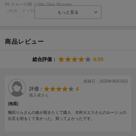
05.テルーの唄 / Little Glee Monster
（映画「ゲド戦記」より）
06.人生のメリーゴーランド / 角野隼斗
（映画「ハウルの動く城」より）
07.風の谷のナウシカ / 玉井詩織（ももいろクローバーZ）
（映画「風の谷のナウシカ」より）
商品レビュー
08.ルージュの伝言 / 木村カエラ
（映画「魔女の宅急便」より）
09.ひとりぼっちはやめた / 満島ひかり
4.00
総合評価：
（映画「ホーホケキョ となりの山田くん」より）
10.海になれたら / GReeeeN
（映画「海がきこえる」より）
投稿日：2025年09月16日
11.もののけ姫 / Wakana
4
評価：
（映画「もののけ姫」より）
購入者さん
12.時には昔の話を / 渋谷龍太（SUPER BEAVER）
(無題)
（映画「紅の豚」より）
epilogue
幾田りらさんの曲が聴きたくて購入、木村カエラさんのルージュの
さよならの夏〜コクリコ坂から〜 / 武部聡志
伝言も明るくて良かった。買ってよかったです。
（映画「コクリコ坂から」より）