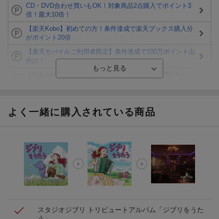
CD・DVD合わせ買いもOK！対象商品2点購入でポイント3
倍！最大10倍！
【楽天Kobo】初めての方！条件達成で楽天ブックス購入分
がポイント20倍
【楽天モバイルご利用者限定】条件達成で100万ポイント山
分け！
【Rakuten Fashion×楽天ブックス】条件達成で10万ポイン
ト山分け
【スタンプカード】楽天ポイントもらえる＆抽選で豪華景品
が当たる！
よく一緒に購入されている商品
楽天モバイル紹介キャンペーンの拡散で300円OFFクーポン
進呈
条件達成で楽天限定・宝塚歌劇 宙組貸切公演ペアチケット
が当たる
エントリー＆条件達成で『鬼滅の刃』オリジナルきんちゃく
袋が当たる！
スタジオジブリ トリビュートアルバム「ジブリをうた
う」