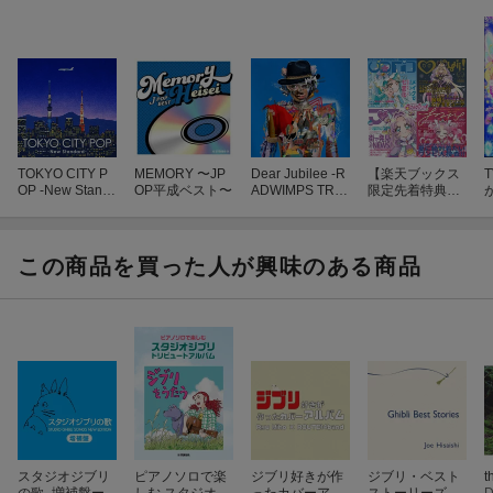
TOKYO CITY P
MEMORY 〜JP
Dear Jubilee -R
【楽天ブックス
OP -New Stand
OP平成ベスト〜
ADWIMPS TRIB
限定先着特典】
ard- (2CD)
UTE-
『名探偵プリキ
ュア！』ボーカ
ルアルバム〜ツ
ム
ナガル ツラナ
G
この商品を買った人が興味のある商品
ル〜(アクリルキ
B
ーホルダー(キュ
アアルカナ・シ
ャドウ))
スタジオジブリ
ピアノソロで楽
ジブリ好きが作
ジブリ・ベスト
t
の歌 -増補盤ー
しむ スタジオジ
ったカバーアル
ストーリーズ
D