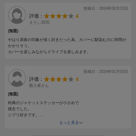
投稿日：2024年02月13日
4
評価：
えりぃ3035
(無題)
やはり原曲の印象が強く好きだった為、カバーに馴染むのに時間が
かかりそう。
カバーを楽しみながらドライブを楽しみます。
投稿日：2024年01月03日
4
評価：
購入者さん
(無題)
特典のジャケットステッカーが小さめで
残念でした。
ジブリ好きです。
カバーしなくても良いかと思いますが、
もっと見る
ジブリの歌好きです。