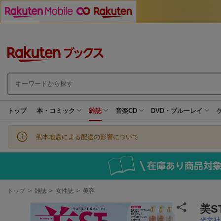
トップ
本・コミック
雑誌
音楽CD
DVD・ブルーレイ
熊本地震による配送の影響について
現
トップ
>
雑誌
>
女性誌
>
美容
在
地
美ST
光文社