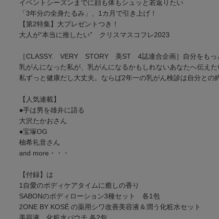
イベントシーズンまでに顔も体もシュッと若返りたい
「3年分の全身たるみ」、1カ月で引き上げ！
【第2特集】大プレゼントつき！
大人が“本当に推したい” クリスマスコフレ2023
［CLASSY. VERY STORY 美ST 4誌連合企画］自分を
乳がんになった私が、乳がんになるかもしれないあなたへ伝えた
私ずっと健康だし大丈夫。ならば2年一の乳がん検診は自分との
【人気連載】
●手は男を雄弁に語る
大沢たかおさん
●宝塚OG
柚希礼音さん
and more・・・
【付録】は
1自愛のボディケアタイムに癒しの香り
SABONのボディローション3種セット 各1包
2ONE BY KOSÉ の薬用シワ改善美容液＆潤う化粧水セット
美容液、化粧水パウチ 各2包