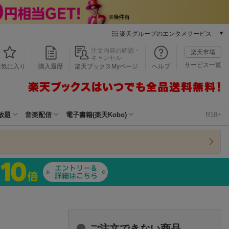
楽天グループのエンタメサービス
本/ゲーム/CD/DVD
注文内容の確認・
楽天市場
キャンセル
楽天ブックス
サービス一覧
お気に入り
購入履歴
楽天ブックスMyページ
ヘルプ
電子書籍
楽天Kobo
雑誌読み放題
楽天マガジン
放題
音楽配信
電子書籍(楽天Kobo)
R18+
音楽配信
楽天ミュージック
動画配信
楽天TV
動画配信ガイド
Rakuten PLAY
無料テレビ
Rチャンネル
チケット
ご注文できない商品