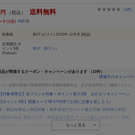
（
1
件）
送料無料
円
（税込）
ント
1倍
内訳
紙書籍
美ST (ビスト) 2023年 12月号 [雑誌]
定期購読
ポ
イント3倍
美ST（美スト）
(Fujisan)
商品が関連するクーポン・キャンペーンがあります
（10件）
開催中のキャンペー
トリー必要の有無や実施期間等の各種詳細条件は、必ず各説明頁でご確認ください
【対象者限定】全ジャンル対象！ポイント最大3倍 おかえりキャンペーン
【ポイント3倍】図書カードNEXT利用でお得に読書を楽しもう♪
本・雑誌在庫あり商品対象！条件達成でポイント最大10倍 2026/8/1-8/31
【楽天Kobo】初めての方！条件達成で楽天ブックス購入分がポイント20倍
【楽天モバイルご利用者限定】条件達成で100万ポイント山分け！
【Rakuten Fashion×楽天ブックス】条件達成で10万ポイント山分け