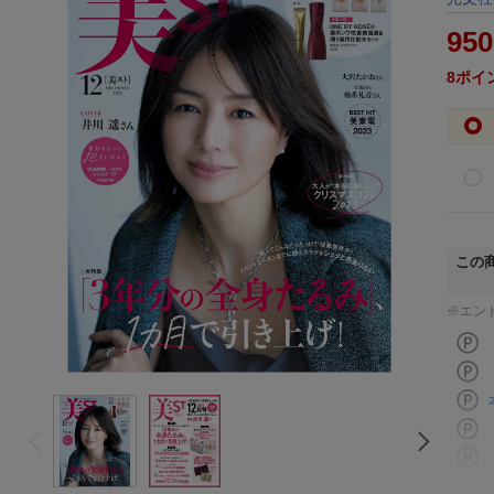
950
8
ポイ
この
※エン