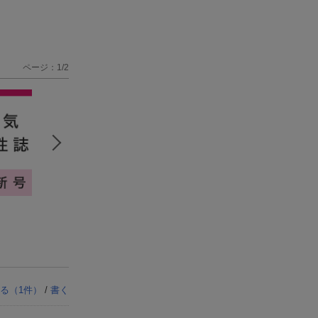
ページ：1/2
る（
1
件）
/
書く