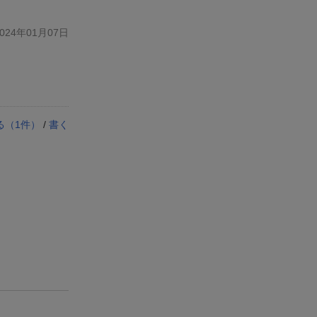
24年01月07日
る（
1
件）
/
書く