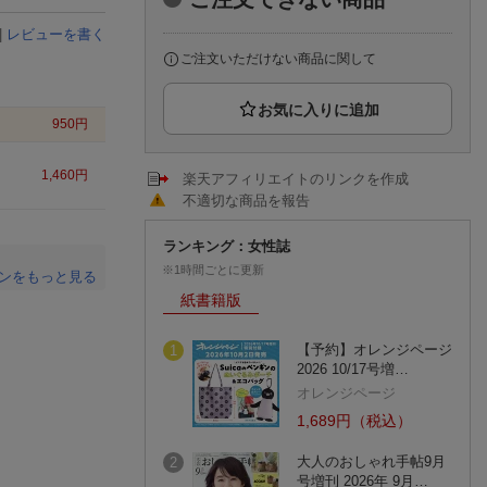
楽天チケット
エンタメニュース
|
レビューを書く
推し楽
ご注文いただけない商品に関して
950
円
1,460
円
楽天アフィリエイトのリンクを作成
不適切な商品を報告
ランキング：女性誌
※1時間ごとに更新
ンをもっと見る
紙書籍版
。
【予約】オレンジページ
1
2026 10/17号増…
オレンジページ
1,689円（税込）
大人のおしゃれ手帖9月
2
号増刊 2026年 9月…