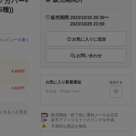
クカバー+
楽天チケット
種))
エンタメニュース
推し楽
販売期間
2023/10/10 20:30〜
2023/10/29 23:59
|
レビューを書く
お問い合わせ
4,400
円
お気に入り新着通知
追加する
4,026
円
未追加：
Plastic Tree
ンをもっと見る
販売開始・終了前に通知メールを設定
楽天アフィリエイトのリンクを作成
。
不適切な商品を報告