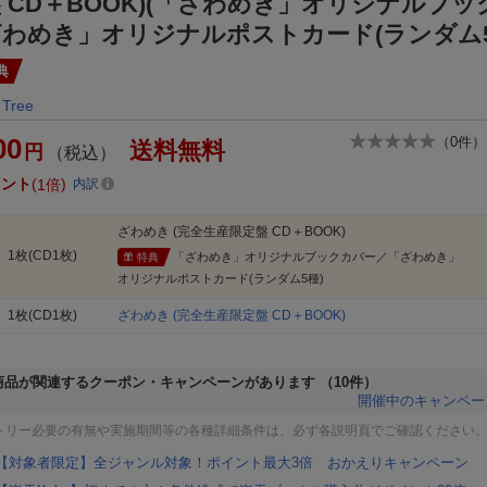
 CD＋BOOK)(「ざわめき」オリジナルブッ
わめき」オリジナルポストカード(ランダム5
典
c Tree
00
（
0
件）
送料無料
円
（税込）
イント
1倍
内訳
ざわめき (完全生産限定盤 CD＋BOOK)
1枚(CD1枚)
「ざわめき」オリジナルブックカバー／「ざわめき」
特典
オリジナルポストカード(ランダム5種)
1枚(CD1枚)
ざわめき (完全生産限定盤 CD＋BOOK)
商品が関連するクーポン・キャンペーンがあります
（10件）
開催中のキャンペー
トリー必要の有無や実施期間等の各種詳細条件は、必ず各説明頁でご確認ください
【対象者限定】全ジャンル対象！ポイント最大3倍 おかえりキャンペーン