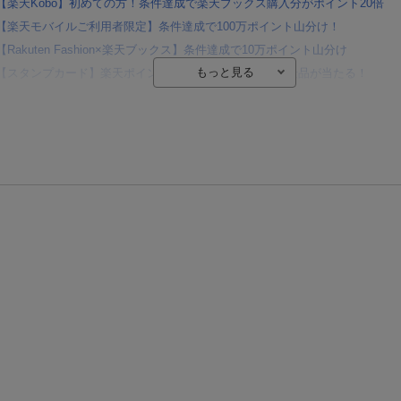
【楽天Kobo】初めての方！条件達成で楽天ブックス購入分がポイント20倍
【楽天モバイルご利用者限定】条件達成で100万ポイント山分け！
【Rakuten Fashion×楽天ブックス】条件達成で10万ポイント山分け
【スタンプカード】楽天ポイントもらえる＆抽選で豪華景品が当たる！
エントリー＆3,000円以上購入で無料データSIM（3GB/月プラン）が当たる！
楽天モバイル紹介キャンペーンの拡散で300円OFFクーポン進呈
条件達成で楽天限定・宝塚歌劇 宙組貸切公演ペアチケットが当たる
エントリー＆条件達成で『鬼滅の刃』オリジナルきんちゃく袋が当たる！
【楽天24】日用品の楽天24と楽天ブックス買いまわりでクーポン★