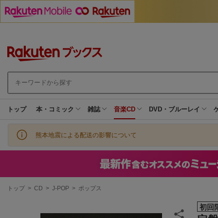
トップ
本・コミック
雑誌
音楽CD
DVD・ブルーレイ
熊本地震による配送の影響について
現
トップ
>
CD
>
J-POP
>
ポップス
在
地
初回