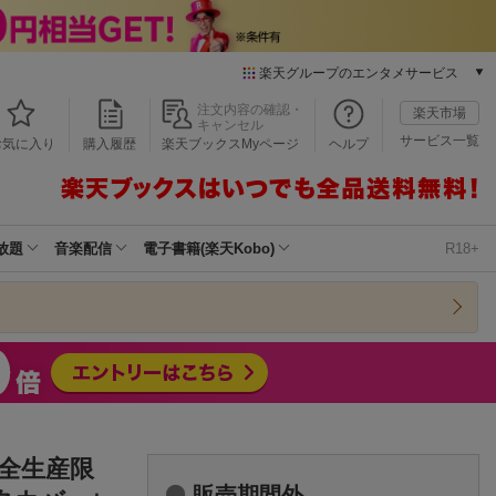
楽天グループのエンタメサービス
本/ゲーム/CD/DVD
注文内容の確認・
楽天市場
キャンセル
楽天ブックス
サービス一覧
お気に入り
購入履歴
楽天ブックスMyページ
ヘルプ
電子書籍
楽天Kobo
雑誌読み放題
楽天マガジン
放題
音楽配信
電子書籍(楽天Kobo)
R18+
音楽配信
楽天ミュージック
動画配信
楽天TV
動画配信ガイド
Rakuten PLAY
無料テレビ
Rチャンネル
完全生産限
チケット
販売期間外