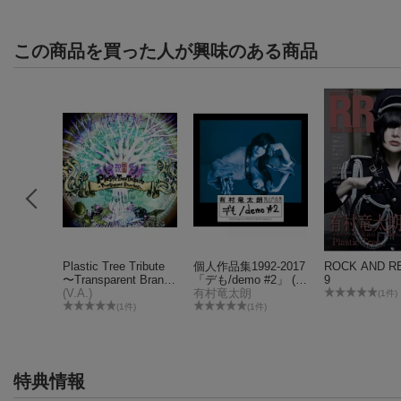
この商品を買った人が興味のある商品
ンドリー
Plastic Tree Tribute
個人作品集1992-2017
ROCK AND R
イドブッ
〜Transparent Branch
「デも/demo #2」 (初
9
ーベラス
es〜
(V.A.)
回限定盤B CD＋DVD)
有村竜太朗
(1件)
(1件)
(1件)
特典情報