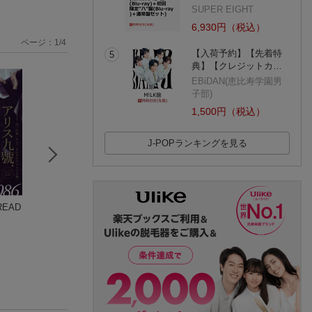
SUPER EIGHT
6,930円（税込）
ページ：
1
/
4
【入荷予約】【先着特
5
典】【クレジットカ…
EBiDAN(恵比寿学園男
子部)
1,500円（税込）
J-POPランキングを見る
READ
ROCK AND READ 11
KISSxxxx 愛蔵版 1
Kの葬列 愛蔵版 
3
＜楠本まきコレクシ
本まきコレクショ
ョン＞
楠本まき
＞
楠本まき
(2件)
(4件)