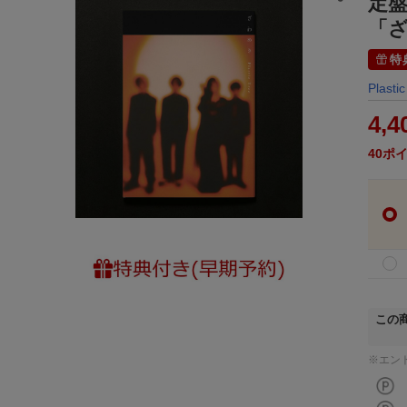
定盤
「ざ
特
Plasti
4,4
40
ポ
この
※エン