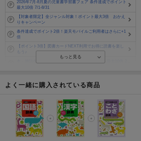
2026年7月-8月夏の児童書学習書フェア 条件達成でポイント
最大10倍 7/1-8/31
【対象者限定】全ジャンル対象！ポイント最大3倍 おかえ
りキャンペーン
条件達成でポイント2倍！楽天モバイルご利用者はさらに+1
倍
【ポイント3倍】図書カードNEXT利用でお得に読書を楽し
もう♪
本・雑誌在庫あり商品対象！条件達成でポイント最大10倍 2
026/8/1-8/31
【楽天Kobo】初めての方！条件達成で楽天ブックス購入分
がポイント20倍
よく一緒に購入されている商品
【楽天モバイルご利用者限定】条件達成で100万ポイント山
分け！
【Rakuten Fashion×楽天ブックス】条件達成で10万ポイン
ト山分け
【スタンプカード】楽天ポイントもらえる＆抽選で豪華景品
が当たる！