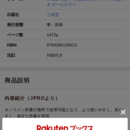
き オールカラー
出版社
三省堂
発行形態
事・辞典
ページ数
1472p
ISBN
9784385139623
注記
付録付き
商品説明
内容紹介（JPROより）
オンライン辞書が無料で使用可能となり、より使いやすく、見や
すく、身近な辞書を実現。
オールカラーで見やすい紙面。
さがしやすくて読みやすいUDデジタル教科書体を、辞書ではじめ