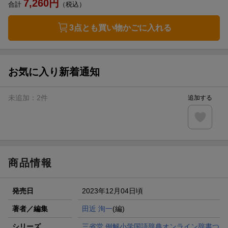
7,260
円
合計
（税込）
3点とも買い物かごに入れる
お気に入り新着通知
未追加：
2
件
追加する
商品情報
発売日
2023年12月04日頃
著者／編集
田近 洵一
(編)
シリーズ
三省堂 例解小学国語辞典オンライン辞書つ