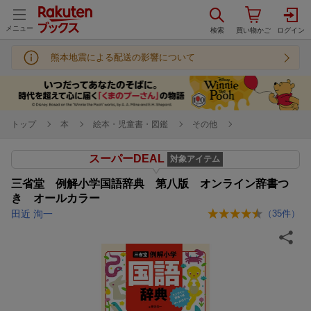
メニュー
熊本地震による配送の影響について
トップ
本
絵本・児童書・図鑑
その他
スーパーDEAL
対象アイテム
三省堂 例解小学国語辞典 第八版 オンライン辞書つ
き オールカラー
田近 洵一
（
35
件）