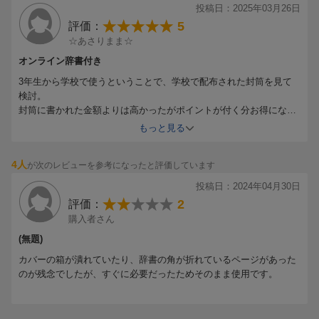
投稿日：2025年03月26日
5
評価：
☆あさりまま☆
オンライン辞書付き
3年生から学校で使うということで、学校で配布された封筒を見て
検討。
封筒に書かれた金額よりは高かったがポイントが付く分お得になる
ためこちらで購入しました。
もっと見る
決め手はオンライン辞書付きであることです。
学校には置きっぱなしになるので、自宅用に辞書を持つ必要が無く
4人
が次のレビューを参考になったと評価しています
なるのが良いと思ってこちらに決めました。
投稿日：2024年04月30日
2
評価：
購入者さん
(無題)
カバーの箱が潰れていたり、辞書の角が折れているページがあった
のが残念でしたが、すぐに必要だったためそのまま使用です。