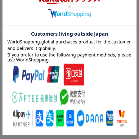
て使用。
豊富なコラムや用例・図版に加え、すべての漢字にふりがな付き
で、1年生からの学習に最適。
新たに4，000語の大幅増補を実現し、総収録項目数は46，500項
目。
「小学校で学習する漢字一覧」ポスター付き。
内容紹介（「BOOK」データベースより）
すべての小学生に、わかりやすく、使いやすく！新たに４，００
０語を追加して、類書中最大級の４０，５００語を収録。オール
カラーで、見やすく、調べやすく。だれにでも読みやすいＵＤデ
ジタル教科書体、見やすい紙面。総ふりがなで、１年生から使え
る。国語辞典を、楽しく、使いやすく。楽しくためになる、３８
８のコラム。豊富なイラストで、楽しく調べられる。学習に役立
つ工夫がいっぱい。言葉をくわしく、わかりやすく。わかりやす
い解説と豊富な用例で言葉の理解を助ける。「小学校で学ぶ漢字
学年別一覧表」ポスター付き。