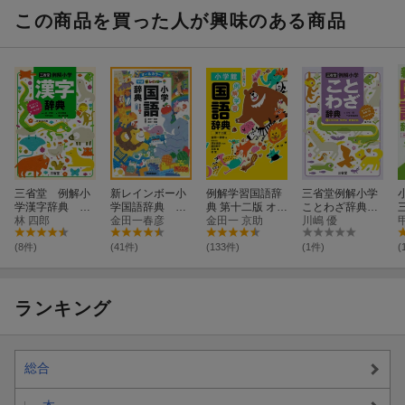
辞書つき オー
この商品を買った人が興味のある商品
ルカラー
三省堂 例解小
新レインボー小
例解学習国語辞
三省堂例解小学
学漢字辞典 新
学国語辞典 改
典 第十二版 オー
ことわざ辞典
装第六版 オン
林 四郎
訂第7版 小型
金田一春彦
ルカラー
金田一 京助
第三版 オンラ
川嶋 優
ライン辞書つ
版（オールカラ
イン辞書つき
き オールカラ
ー）
オールカラー
(8件)
(41件)
(133件)
(1件)
(
ー
＋四字熟語・慣
用句・故事成語
ランキング
総合