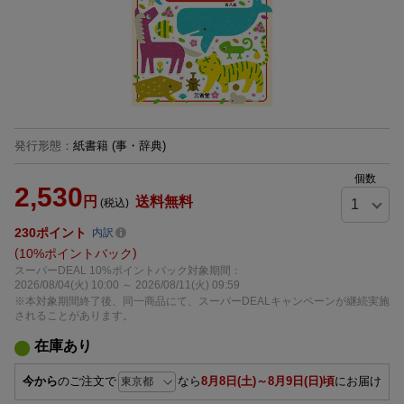
発行形態
：
紙書籍
(事・辞典)
個数
2,530
円
送料無料
(税込)
230
ポイント
内訳
10%ポイントバック
スーパーDEAL 10%ポイントバック対象期間：
2026/08/04(火) 10:00 ～ 2026/08/11(火) 09:59
※本対象期間終了後、同一商品にて、スーパーDEALキャンペーンが継続実施
されることがあります。
在庫あり
今から
のご注文で
なら
8月8日(土)～8月9日(日)頃
にお届け