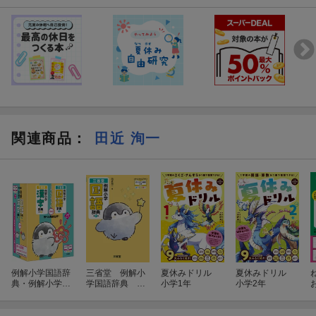
関連商品
：
田近 洵一
例解小学国語辞
三省堂 例解小
夏休みドリル
夏休みドリル
典・例解小学漢
学国語辞典 第
小学1年
小学2年
字辞典 コウペ
八版 コウペン
ンちゃんパック
ちゃんデザイ
ン オンライン