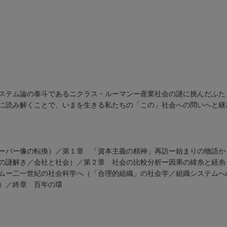
ステム論の泰斗であるニクラス・ルーマンー産業社会の謎に挑んだふた
に読み解くことで、いまを生きる私たちの「この」社会への問いへと継
ーバー像の転換）／第１章 「資本主義の精神」再訪ー始まりの物語か
の謎解き／会社と社会）／第２章 社会の比較分析ー因果の緯糸と経糸
ムー二一世紀の社会科学へ（「合理的組織」の社会学／組織システムへ
）／終章 百年の環