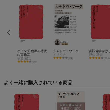
ケインズ 危機の時代
シャドウ・ワーク
言語哲学がは
の実践家
イリイチ
野矢 茂樹
伊藤 宣広
3件)
(4件)
(29件
(8件)
よく一緒に購入されている商品