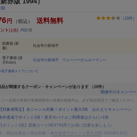
新赤版 1994）
俊樹
76
（
10
件）
送料無料
円
（税込）
イント
1倍
内訳
紙書籍
(新
社会学の新地平
書)
電子書籍
(楽
社会学の新地平 ウェーバーからルーマンへ
天Kobo)
bo電子書籍ストアについて
商品が関連するクーポン・キャンペーンがあります
（10件）
開催中のキャンペー
トリー必要の有無や実施期間等の各種詳細条件は、必ず各説明頁でご確認ください
【対象者限定】全ジャンル対象！ポイント最大3倍 おかえりキャンペーン
条件達成でポイント2倍！楽天モバイルご利用者はさらに+1倍
【ポイント3倍】図書カードNEXT利用でお得に読書を楽しもう♪
本・雑誌在庫あり商品対象！条件達成でポイント最大10倍 2026/8/1-8/31