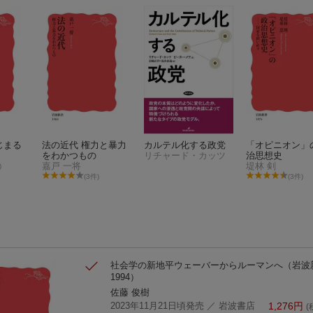
じまる
法の近代 権力と暴力
カルテル化する政党
「オピニオン」
をわかつもの
リチャード・カッツ
治思想史
嘉戸 一将
堤林 剣
)
(3件)
(3件)
社会学の新地平
ウェーバーからルーマンへ
（岩波
1994）
佐藤 俊樹
2023年11月21日頃発売
／ 岩波書店
1,276
円
(