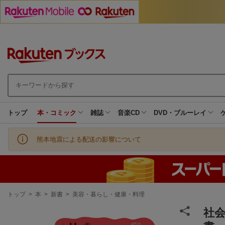
トップ
本・コミック
雑誌
音楽CD
DVD・ブルーレイ
熊本地震による配送の影響について
現
トップ
>
本
>
新書
>
美容・暮らし・健康・料理
在
地
社