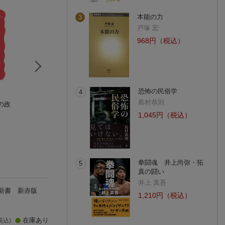
本能の力
3
戸塚 宏
968円（税込）
恐怖の民俗学
4
島村恭則
の政
スターリニズム
日本の選挙と憲法
社会保障改革の岐
松井 康浩
只野 雅人
宮本 太郎
1,045円（税込）
(3件)
拳闘魂 井上尚弥・拓
5
真の闘い
井上 真吾
新書 新赤版
1,210円（税込）
在庫あり
税込)