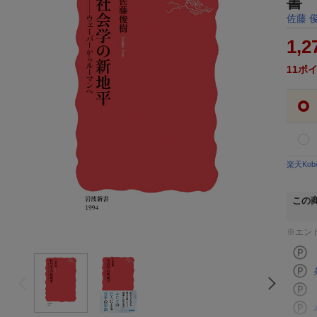
書 
佐藤 
1,2
11
ポ
楽天Ko
この
※エン