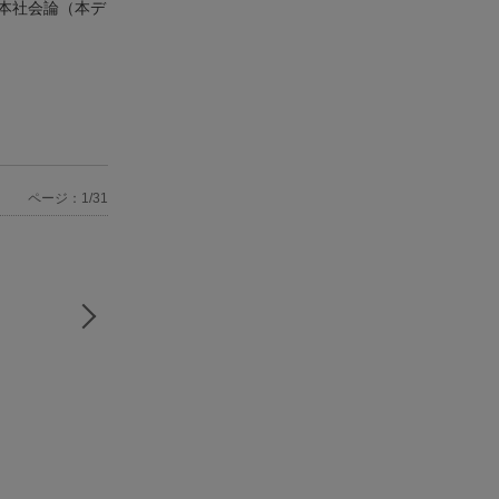
本社会論（本デ
ページ：1/31