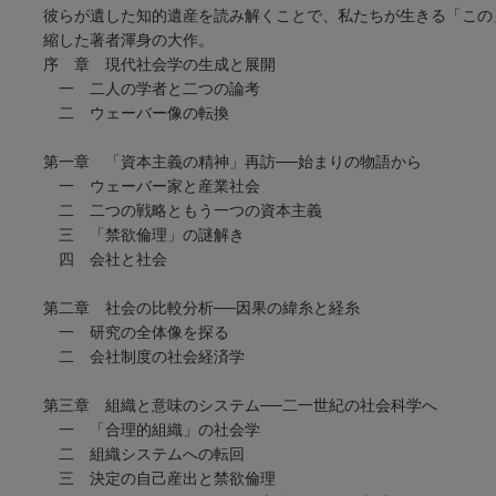
彼らが遺した知的遺産を読み解くことで、私たちが生きる「この
縮した著者渾身の大作。
序 章 現代社会学の生成と展開
一 二人の学者と二つの論考
二 ウェーバー像の転換
第一章 「資本主義の精神」再訪──始まりの物語から
一 ウェーバー家と産業社会
二 二つの戦略ともう一つの資本主義
三 「禁欲倫理」の謎解き
四 会社と社会
第二章 社会の比較分析──因果の緯糸と経糸
一 研究の全体像を探る
二 会社制度の社会経済学
第三章 組織と意味のシステム──二一世紀の社会科学へ
一 「合理的組織」の社会学
二 組織システムへの転回
三 決定の自己産出と禁欲倫理