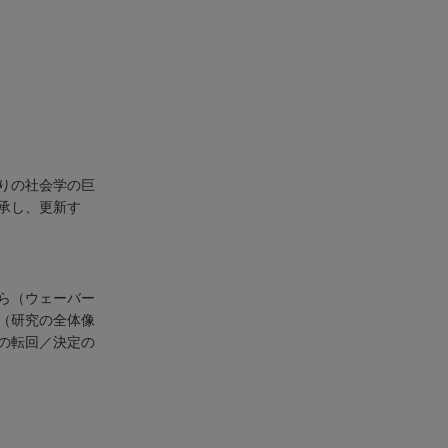
りの社会学の巨
承し、更新す
ら（ウェーバー
（研究の全体像
の転回／決定の