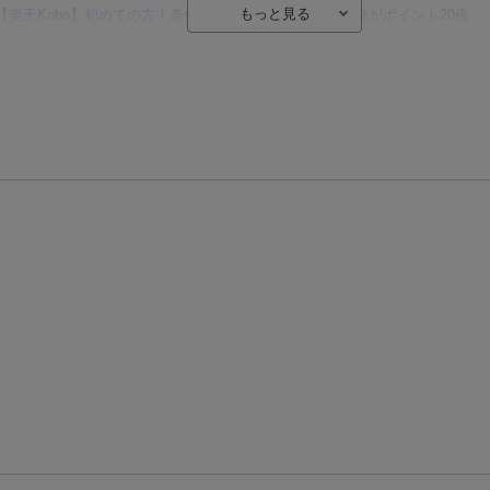
【楽天Kobo】初めての方！条件達成で楽天ブックス購入分がポイント20倍
【楽天モバイルご利用者限定】条件達成で100万ポイント山分け！
【Rakuten Fashion×楽天ブックス】条件達成で10万ポイント山分け
【スタンプカード】楽天ポイントもらえる＆抽選で豪華景品が当たる！
エントリー＆3,000円以上購入で無料データSIM（3GB/月プラン）が当たる！
楽天モバイル紹介キャンペーンの拡散で300円OFFクーポン進呈