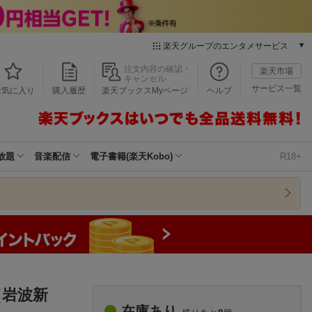
楽天グループのエンタメサービス
本/ゲーム/CD/DVD
注文内容の確認・
楽天市場
キャンセル
楽天ブックス
サービス一覧
お気に入り
購入履歴
楽天ブックスMyページ
ヘルプ
電子書籍
楽天Kobo
雑誌読み放題
楽天マガジン
放題
音楽配信
電子書籍(楽天Kobo)
R18+
音楽配信
楽天ミュージック
動画配信
楽天TV
動画配信ガイド
Rakuten PLAY
無料テレビ
Rチャンネル
（岩波新
チケット
在庫あり