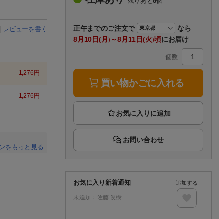
残りあと
8
個
楽天チケット
エンタメニュース
推し楽
正午まで
のご注文で
なら
|
レビューを書く
8月10日(月)～8月11日(火)頃
にお届け
個数
1,276
円
買い物かごに入れる
1,276
円
お問い合わせ
ンをもっと見る
。
お気に入り新着通知
追加する
未追加：
佐藤 俊樹