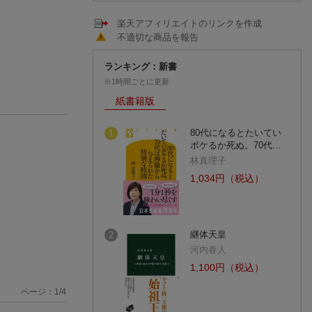
楽天アフィリエイトのリンクを作成
不適切な商品を報告
ランキング：新書
※1時間ごとに更新
紙書籍版
80代になるとたいてい
1
ボケるか死ぬ。70代…
林真理子
1,034円（税込）
継体天皇
2
河内春人
1,100円（税込）
ページ：
1
/
4