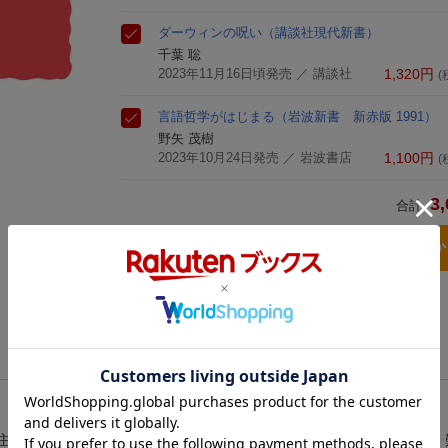
ダーウィンの呪い
（講談社現代新書）
千葉 聡
2023年11月16日頃発売
／ 講談社
1,320
円
(
言語哲学がはじまる
（岩波新書 新赤版 1991）
野矢 茂樹
2023年10月24日発売
／ 岩波書店
1,100
円
(
3,
合計
3点とも買い物
主義によって規定された産業社会の謎に挑んだふたりの社会学の巨人。