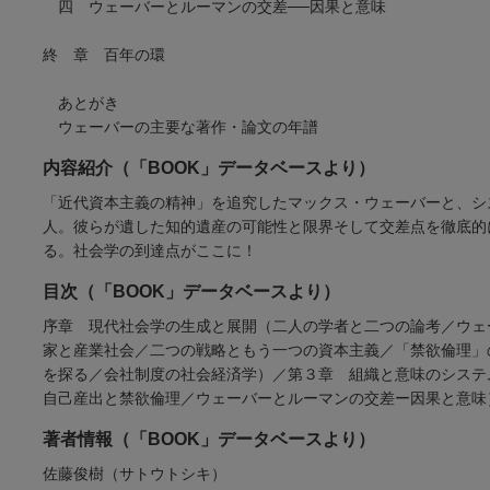
四 ウェーバーとルーマンの交差──因果と意味
終 章 百年の環
あとがき
ウェーバーの主要な著作・論文の年譜
内容紹介（「BOOK」データベースより）
「近代資本主義の精神」を追究したマックス・ウェーバーと、シ
人。彼らが遺した知的遺産の可能性と限界そして交差点を徹底的
る。社会学の到達点がここに！
目次（「BOOK」データベースより）
序章 現代社会学の生成と展開（二人の学者と二つの論考／ウェ
家と産業社会／二つの戦略ともう一つの資本主義／「禁欲倫理」
を探る／会社制度の社会経済学）／第３章 組織と意味のシステ
自己産出と禁欲倫理／ウェーバーとルーマンの交差ー因果と意味
著者情報（「BOOK」データベースより）
佐藤俊樹（サトウトシキ）