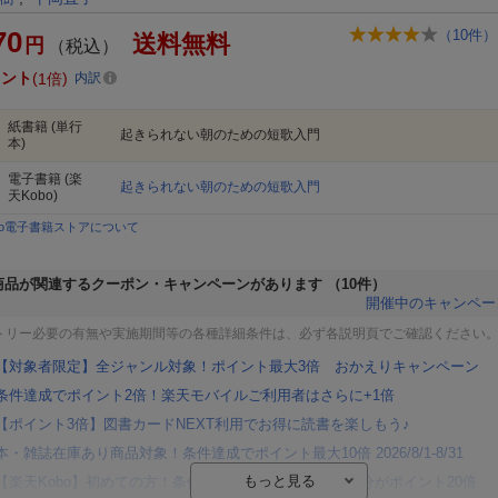
70
（
10
件）
送料無料
円
（税込）
イント
1倍
内訳
紙書籍
(単行
起きられない朝のための短歌入門
本)
電子書籍
(楽
起きられない朝のための短歌入門
天Kobo)
bo電子書籍ストアについて
商品が関連するクーポン・キャンペーンがあります
（10件）
開催中のキャンペー
トリー必要の有無や実施期間等の各種詳細条件は、必ず各説明頁でご確認ください
【対象者限定】全ジャンル対象！ポイント最大3倍 おかえりキャンペーン
条件達成でポイント2倍！楽天モバイルご利用者はさらに+1倍
【ポイント3倍】図書カードNEXT利用でお得に読書を楽しもう♪
本・雑誌在庫あり商品対象！条件達成でポイント最大10倍 2026/8/1-8/31
【楽天Kobo】初めての方！条件達成で楽天ブックス購入分がポイント20倍