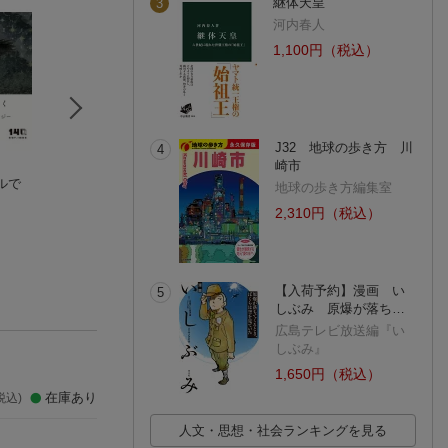
継体天皇
3
河内春人
1,100円（税込）
J32 地球の歩き方 川
4
崎市
ルで
現代短歌パスポート1
はじめての近現代短
現代短歌パスポー
地球の歩き方編集室
シュガーしらしら
歌史
来世イグアナ号
2,310円（税込）
号
榊原紘
高良 真実
佐々木朔
(5件)
(5件)
【入荷予約】漫画 い
5
しぶみ 原爆が落ち…
広島テレビ放送編『い
しぶみ』
1,650円（税込）
在庫あり
税込)
人文・思想・社会ランキングを見る