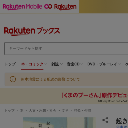
トップ
本・コミック
雑誌
音楽CD
DVD・ブルーレイ
熊本地震による配送の影響について
現
トップ
>
本
>
人文・思想・社会
>
文学
>
詩歌・俳諧
在
地
起
我妻俊