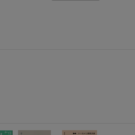
【楽天モバイルご利用者限定】条件達成で100万ポイント山分け！
【Rakuten Fashion×楽天ブックス】条件達成で10万ポイント山分け
【スタンプカード】楽天ポイントもらえる＆抽選で豪華景品が当たる！
エントリー＆3,000円以上購入で無料データSIM（3GB/月プラン）が当たる！
楽天モバイル紹介キャンペーンの拡散で300円OFFクーポン進呈