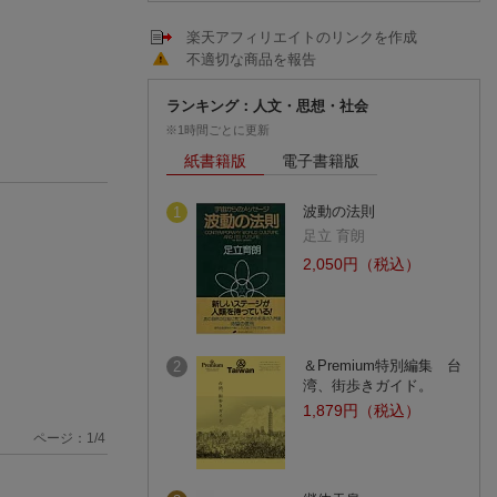
楽天アフィリエイトのリンクを作成
不適切な商品を報告
ランキング：人文・思想・社会
※1時間ごとに更新
紙書籍版
電子書籍版
波動の法則
1
足立 育朗
2,050円（税込）
＆Premium特別編集 台
2
湾、街歩きガイド。
1,879円（税込）
ページ：
1
/
4