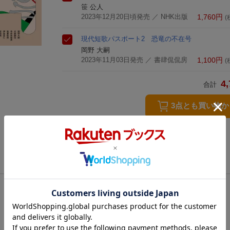
笹 公人
2023年12月20日頃発売
／ NHK出版
1,760
円
(
現代短歌パスポート2 恐竜の不在号
岡野 大嗣
2023年11月03日発売
／ 書肆侃侃房
1,100
円
(
4,
合計
3点とも買い物