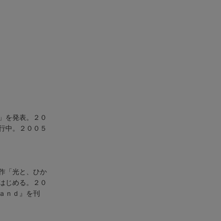
」を発表。２０
行中。２００５
作「光と、ひか
はじめる。２０
ａｎｄ』を刊