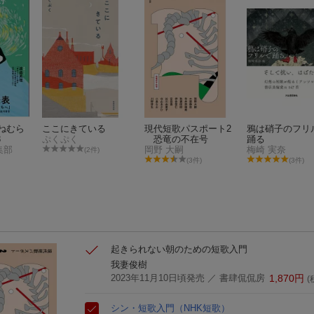
ねむら
ここにきている
現代短歌パスポート2
鴉は硝子のフリ
3
ぷくぷく
恐竜の不在号
踊る
集部
岡野 大嗣
梅崎 実奈
(2件)
(3件)
(3件)
起きられない朝のための短歌入門
我妻俊樹
2023年11月10日頃発売
／ 書肆侃侃房
1,870
円
(
シン・短歌入門
（NHK短歌）