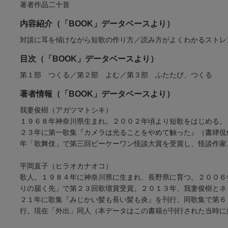
著者作品二十首
内容紹介（「BOOK」データベースより）
対談に耳を傾けながら短歌の作り方／読み方がよくわかるストレ
目次（「BOOK」データベースより）
第１部 つくる／第２部 よむ／第３部 ふたたび、つくる
著者情報（「BOOK」データベースより）
我妻俊樹（アガツマトシキ）
１９６８年神奈川県生まれ。２００２年頃より短歌をはじめる。
２３年に第一歌集『カメラは光ることをやめて触った』（書肆侃
年「歌舞伎」で第三回ビーケーワン怪談大賞を受賞し、怪談作家
平岡直子（ヒラオカナオコ）
歌人。１９８４年に神奈川県に生まれ、長野県に育つ。２００６
りの届く先」で第２３回歌壇賞受賞。２０１３年、我妻俊樹とネ
２１年に歌集『みじかい髪も長い髪も炎』を刊行、同歌集で第６
行。現在「外出」同人（本データはこの書籍が刊行された当時に