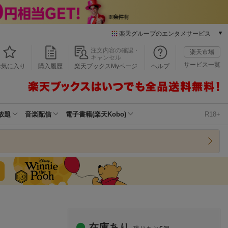
楽天グループのエンタメサービス
本/ゲーム/CD/DVD
注文内容の確認・
楽天市場
キャンセル
楽天ブックス
サービス一覧
お気に入り
購入履歴
楽天ブックスMyページ
ヘルプ
電子書籍
楽天Kobo
雑誌読み放題
楽天マガジン
放題
音楽配信
電子書籍(楽天Kobo)
R18+
音楽配信
楽天ミュージック
動画配信
楽天TV
動画配信ガイド
Rakuten PLAY
無料テレビ
Rチャンネル
チケット
在庫あり