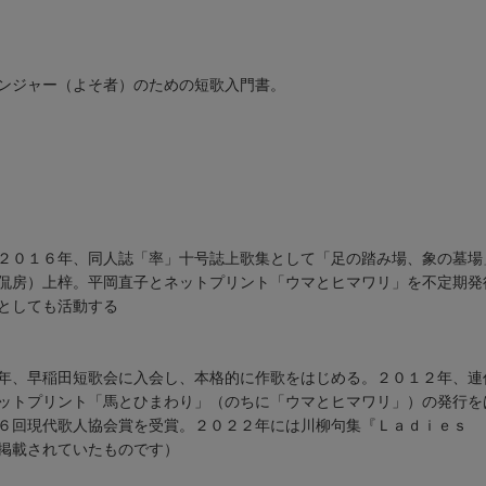
ンジャー（よそ者）のための短歌入門書。
２０１６年、同人誌「率」十号誌上歌集として「足の踏み場、象の墓場
侃房）上梓。平岡直子とネットプリント「ウマとヒマワリ」を不定期発
としても活動する
年、早稲田短歌会に入会し、本格的に作歌をはじめる。２０１２年、連
ットプリント「馬とひまわり」（のちに「ウマとヒマワリ」）の発行を
６回現代歌人協会賞を受賞。２０２２年には川柳句集『Ｌａｄｉｅｓ 
掲載されていたものです）