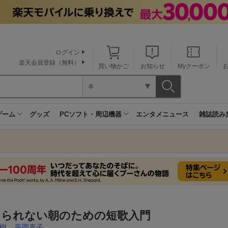
ログイン
楽天会員登録（無料）
買い物かご
お知らせ
Myクーポン
本
ゲーム
グッズ
PCソフト・周辺機器
エンタメニュース
雑誌読み
きられない朝のための短歌入門
樹
,
平岡直子