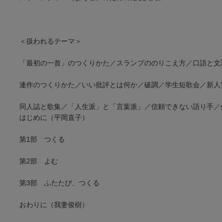
＜扱われるテーマ＞
「最初の一首」のつくりかた／スランプののりこえ方／口語と文
連作のつくりかた／いい批評とは何か／破調／学生短歌会／新人
同人誌と歌集／「人生派」と「言葉派」／信頼できない語り手／
はじめに（平岡直子）
第1部 つくる
第2部 よむ
第3部 ふたたび、つくる
おわりに（我妻俊樹）