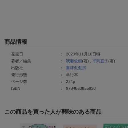
商品情報
発売日
：
2023年11月10日頃
著者／編集
：
我妻俊樹
(著) ,
平岡直子
(著)
出版社
：
書肆侃侃房
発行形態
：
単行本
ページ数
：
224p
ISBN
：
9784863855830
この商品を買った人が興味のある商品