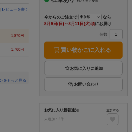
残りあと
6
個
楽天チケット
エンタメニュース
|
レビューを書く
推し楽
今から
のご注文で
なら
8月9日(日)～8月11日(火)頃
にお届け
個数
1,870
円
買い物かごに入れる
1,760
円
ンをもっと見る
お問い合わせ
。
お気に入り新着通知
追加する
未追加：
2
件