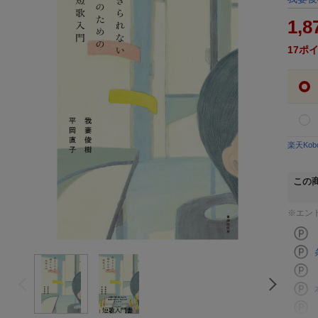
1,8
17
ポ
楽天Ko
この
※エン