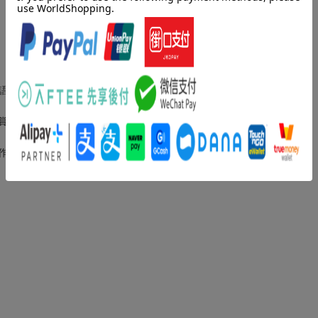
語
賞
作中主体とは何か／テーマ詠の難しさ