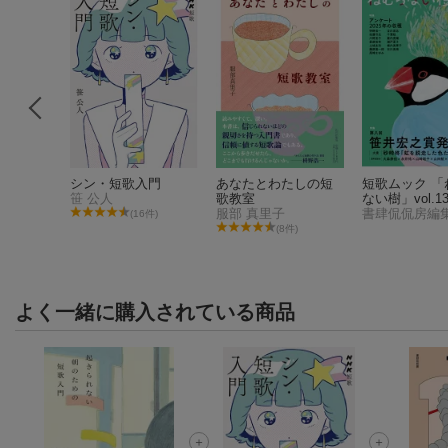
オン
シン・短歌入門
あなたとわたしの短
短歌ムック 「
笹 公人
歌教室
ない樹」vol.1
服部 真里子
書肆侃侃房編
2件)
(16件)
(8件)
よく一緒に購入されている商品