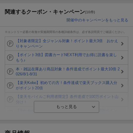
関連するクーポン・キャンペーン
(10件)
開催中のキャンペーンをもっと見る
※エントリー必要の有無や実施期間等の各種詳細条件は、必ず各説明頁でご確認ください。
【対象者限定】全ジャンル対象！ポイント最大3倍 おかえ
りキャンペーン
【ポイント3倍】図書カードNEXT利用でお得に読書を楽し
もう♪
本・雑誌在庫あり商品対象！条件達成でポイント最大10倍 2
026/8/1-8/31
【楽天Kobo】初めての方！条件達成で楽天ブックス購入分
がポイント20倍
【楽天モバイルご利用者限定】条件達成で100万ポイント山
分け！
【Rakuten Fashion×楽天ブックス】条件達成で10万ポイン
ト山分け
【スタンプカード】楽天ポイントもらえる＆抽選で豪華景品
が当たる！