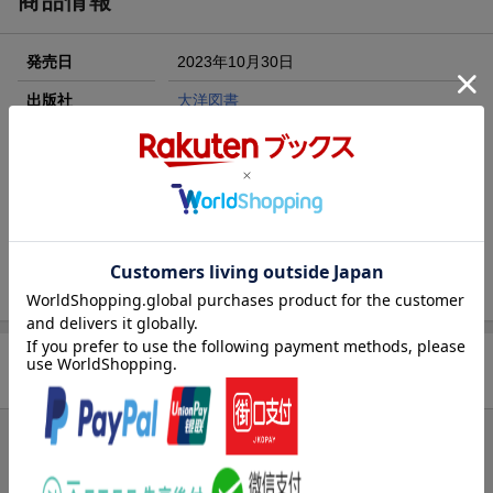
商品情報
楽天モバイル紹介キャンペーンの拡散で300円OFFクーポン
進呈
発売日
2023年10月30日
条件達成で楽天限定・宝塚歌劇 宙組貸切公演ペアチケット
が当たる
出版社
大洋図書
エントリー＆条件達成で『鬼滅の刃』オリジナルきんちゃく
サイズ
B5
袋が当たる！
楽天ブックス雑誌
04877
コード
JAN
4910048771236
バックナンバー
この雑誌の他の号を見る
商品レビュー
まだレビューがありません。