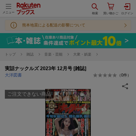
メニュー
熊本地震による配送の影響について
トップ
雑誌
音楽・芸能
大衆・娯楽
実話ナックルズ 2023年 12月号 [雑誌]
大洋図書
（
0
件）
ご注文できない商品