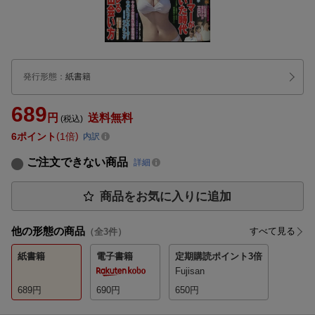
発行形態
：
紙書籍
689
円
送料無料
(税込)
6
ポイント
1倍
内訳
ご注文できない商品
詳細
商品をお気に入りに追加
他の形態の商品
すべて見る
（全
3
件）
紙書籍
電子書籍
定期購読
ポイント3倍
Fujisan
689
円
690
円
650
円