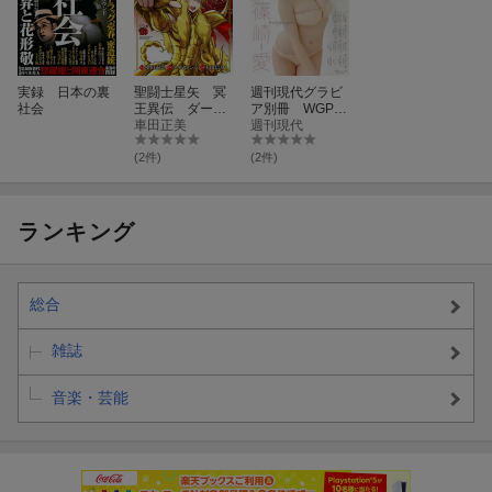
実録 日本の裏
聖闘士星矢 冥
週刊現代グラビ
社会
王異伝 ダーク
ア別冊 WGPlu
ウィング 5
車田正美
s Vol．3
週刊現代
(2件)
(2件)
ランキング
総合
雑誌
音楽・芸能