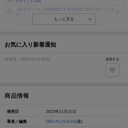
がポイント20倍
【楽天モバイルご利用者限定】条件達成で100万ポイント山
分け！
【Rakuten Fashion×楽天ブックス】条件達成で10万ポイン
ト山分け
【スタンプカード】楽天ポイントもらえる＆抽選で豪華景品
が当たる！
お気に入り新着通知
エントリー＆3,000円以上購入で無料データSIM（3GB/月プ
ラン）が当たる！
未追加：
DEN PLUS EGG
追加する
楽天モバイル紹介キャンペーンの拡散で300円OFFクーポン
進呈
条件達成で楽天限定・宝塚歌劇 宙組貸切公演ペアチケット
が当たる
商品情報
発売日
2023年11月21日
著者／編集
DEN PLUS EGG
(著)