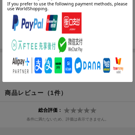
の、経年変化の深い味わい……住み手の想いや、素材の個性を受
け止めて、懐が深い家を提案する「DEN PLUS EGG」の家づくり
を紹介します。
＜内容＞
菓子研究家「foodremedies」長田佳子さん
暮らしながら見えてきた自分らしいキッチン
note1ストーリーのある家づくり、暮らしづくり
note2 家をデザインするカスタマイズの楽しみ
[広告]
note3 雰囲気を体感できるお店の空間づくり
note4 1週間で8 日間も過ごしたいほど、愛しいキッチンを
商品レビュー（1件）
＜読み物＞
papparayray に教わる、秋の夜長のフルーツ料理と器の関係
総合評価：
キルステン・ヘクターマンさんの創作活動
条件に満たないため、評価は表示できません。
＜コラム＞