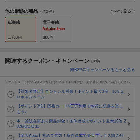
他の形態の商品
すべて見る
（全
2
件）
紙書籍
電子書籍
1,760
円
880
円
関連するクーポン・キャンペーン
(10件)
開催中のキャンペーンをもっと見る
※エントリー必要の有無や実施期間等の各種詳細条件は、必ず各説明頁でご確認ください。
【対象者限定】全ジャンル対象！ポイント最大3倍 おかえ
りキャンペーン
【ポイント3倍】図書カードNEXT利用でお得に読書を楽し
もう♪
本・雑誌在庫あり商品対象！条件達成でポイント最大10倍 2
026/8/1-8/31
【楽天Kobo】初めての方！条件達成で楽天ブックス購入分