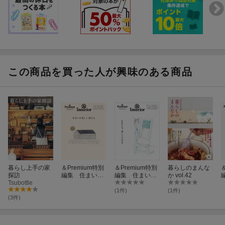
この商品を買った人が興味のある商品
暮らし上手の家
＆Premium特別
＆Premium特別
暮らしのまんな
探訪
編集 住まいを
編集 住まい
か vol.42
Tsubottle
楽しく、整え
に、美しいもの
る。
を。
(1件)
(1件)
(3件)