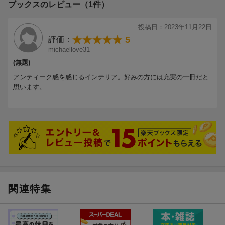
ブックスのレビュー（1件）
Wooden floor 無垢の床は張り方も楽しむ
Wall paper 壁紙使いはトータルで魅せる
投稿日：2023年11月22日
Painted wall 無数にある色から、自分らしさを選ぶ
5
評価：
Upcycle 古材をアップサイクルし、活かし直す
michaellove31
Store design 縁に導かれ出合ったものと、特別な空間をつくる
(無題)
アンティーク感を感じるインテリア。好みの方には充実の一冊だと
思います。
関連特集