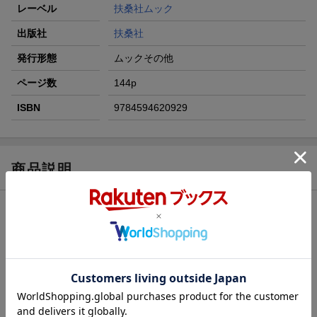
レーベル
扶桑社ムック
出版社
扶桑社
発行形態
ムックその他
ページ数
144p
ISBN
9784594620929
商品説明
内容紹介（JPROより）
家づくりは、もっと自由でいい。
これからの人生を楽しむための住まいづくりのアイデアノート
素材ひとつで、暮らしも変わります。好きなもの、心地いいも