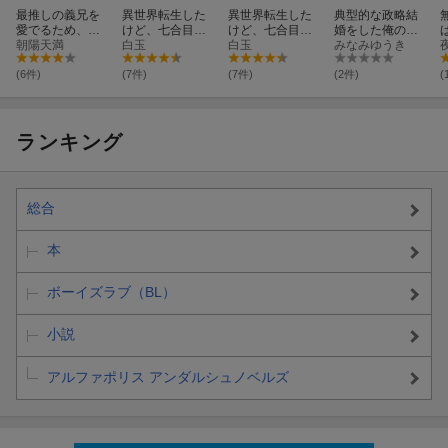
最推しの義兄を
異世界転生した
異世界転生した
典型的な政略結
愛でるため、長
けど、七合目モ
けど、七合目モ
婚をした俺のそ
生きします！
朝陽天満
ブだったので普
白玉
ブだったので普
白玉
の後。（2）
みなみゆうき
（3）
通に生きる。 4
通に生きる。 3
(6件)
(7件)
(7件)
(2件)
(
ランキング
総合
本
ボーイズラブ（BL）
小説
アルファポリス アンダルシュノベルズ