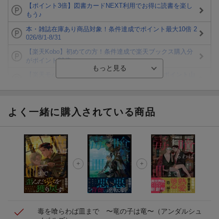
【ポイント3倍】図書カードNEXT利用でお得に読書を楽し
もう♪
本・雑誌在庫あり商品対象！条件達成でポイント最大10倍 2
026/8/1-8/31
【楽天Kobo】初めての方！条件達成で楽天ブックス購入分
がポイント20倍
【楽天モバイルご利用者限定】条件達成で100万ポイント山
分け！
【Rakuten Fashion×楽天ブックス】条件達成で10万ポイン
ト山分け
よく一緒に購入されている商品
【スタンプカード】楽天ポイントもらえる＆抽選で豪華景品
が当たる！
エントリー＆3,000円以上購入で無料データSIM（3GB/月プ
ラン）が当たる！
楽天モバイル紹介キャンペーンの拡散で300円OFFクーポン
進呈
毒を喰らわば皿まで 〜竜の子は竜〜
（アンダルシュ