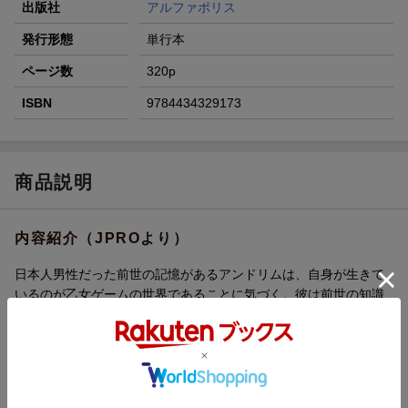
出版社
アルファポリス
発行形態
単行本
ページ数
320p
ISBN
9784434329173
商品説明
内容紹介（JPROより）
日本人男性だった前世の記憶があるアンドリムは、自身が生きて
いるのが乙女ゲームの世界であることに気づく。彼は前世の知識
と現世で得た才を活かし、己の運命に打ち勝って騎士団長のヨル
ガと番になった。あれから五年経ったある日、なんとヨルガが十
年分の記憶を砂竜に奪われてしまう。自分との愛の日々を忘れた
ヨルガを「番」とは認められない。アンドリムたちはヨルガの記
憶を取り戻すために砂竜が住む砂漠に旅立つ。途中で、訳ありの