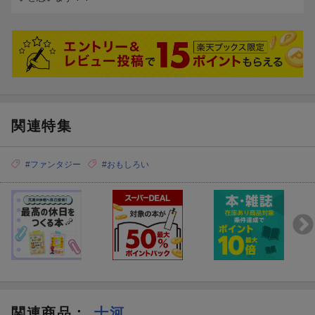
関連特集
#ファンタジー
#おもしろい
関連商品
：
十河