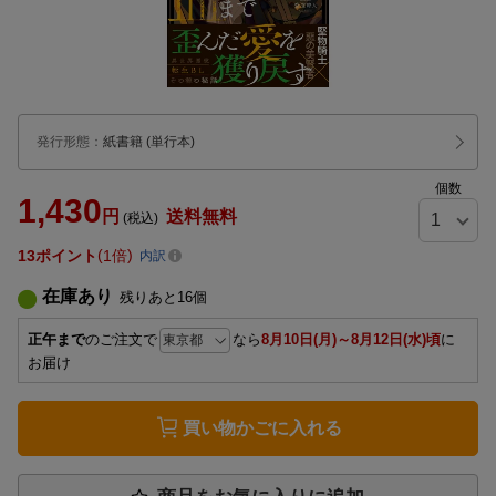
発行形態
：
紙書籍
(単行本)
個数
1,430
円
送料無料
(税込)
13
ポイント
1倍
内訳
在庫あり
残りあと
16
個
正午まで
のご注文で
なら
8月10日(月)～8月12日(水)頃
に
お届け
買い物かごに入れる