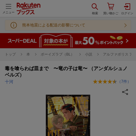
メニュー
熊本地震による配送の影響について
トップ
本
ボーイズラブ（BL）
小説
アルファポリス ア
毒を喰らわば皿まで 〜竜の子は竜〜 （アンダルシュノ
ベルズ）
十河
（
7
件）