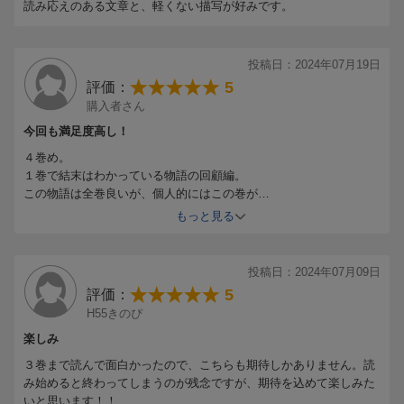
読み応えのある文章と、軽くない描写が好みです。
投稿日：2024年07月19日
5
評価：
購入者さん
今回も満足度高し！
４巻め。
１巻で結末はわかっている物語の回顧編。
この物語は全巻良いが、個人的にはこの巻が
１巻に次ぐ面白さだと感じた。
もっと見る
冒険、アクションシーンあり、謎解きや罠の
わくわく感あり、ロマンチックな邂逅も
エロチックな描写も、満遍なくて満足度高い。
投稿日：2024年07月09日
主人公２人の恋の過程がもう一度見られるような
5
評価：
お得感が素敵。
H55きのぴ
あと最後のジュリエッタ様が最高。
いつも最後の１文が粋です。
楽しみ
３巻まで読んで面白かったので、こちらも期待しかありません。読
み始めると終わってしまうのが残念ですが、期待を込めて楽しみた
いと思います！！