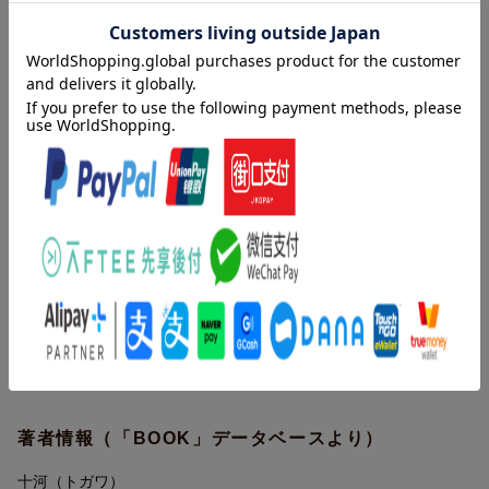
「魔族」と出会うなど、またしても新たな陰謀に巻き込まれるア
ンドリムであったがーーファン待望のシリーズ第4弾！ ついにヨ
ルガとアンドリムの愛の原点が明らかに!?
内容紹介（「BOOK」データベースより）
日本人男性だった前世の記憶があるアンドリムは、自身が生きて
いるのが乙女ゲームの世界であることに気づく。彼は前世の知識
と現世で得た才を活かし、己の運命に打ち勝って騎士団長のヨル
ガと番になった。あれから五年経ったある日、なんとヨルガが十
年分の記憶を砂竜に奪われてしまう。自分との愛の日々を忘れた
ヨルガを「番」とは認められない。アンドリムたちはヨルガの記
憶を取り戻すために砂竜が住む砂漠に旅立つ。途中で、訳ありの
「魔族」と出会うなど、またしても新たな陰謀に巻き込まれるア
ンドリムであったがーファン待望のシリーズ第４弾！ついにヨル
ガとアンドリムの愛の原点が明らかに！？
著者情報（「BOOK」データベースより）
十河（トガワ）