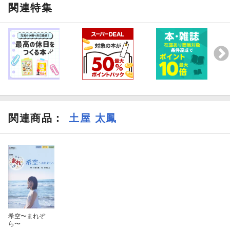
関連特集
関連商品
：
土屋 太鳳
希空〜まれぞ
ら〜