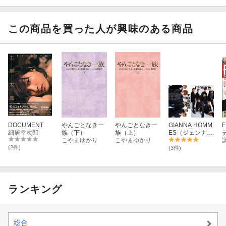
この商品を買った人が興味のある商品
DOCUMENT
やんごとなき一
やんごとなき一
GIANNA HOMM
F
細居幸次郎
族（下）
族（上）
ES（ジェンナオ
デ
こやまゆかり
こやまゆかり
ムズ） GENERA
2
TIONS SPECIAL
(2件)
(3件)
BOOK
ランキング
総合