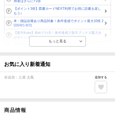
用者はさらに+1倍
【ポイント3倍】図書カードNEXT利用でお得に読書を楽し
もう♪
本・雑誌在庫あり商品対象！条件達成でポイント最大10倍 2
026/8/1-8/31
【楽天Kobo】初めての方！条件達成で楽天ブックス購入分
がポイント20倍
【楽天モバイルご利用者限定】条件達成で100万ポイント山
分け！
【Rakuten Fashion×楽天ブックス】条件達成で10万ポイン
ト山分け
お気に入り新着通知
【スタンプカード】楽天ポイントもらえる＆抽選で豪華景品
が当たる！
未追加：
土屋 太鳳
追加する
エントリー＆3,000円以上購入で無料データSIM（3GB/月プ
ラン）が当たる！
楽天モバイル紹介キャンペーンの拡散で300円OFFクーポン
進呈
商品情報