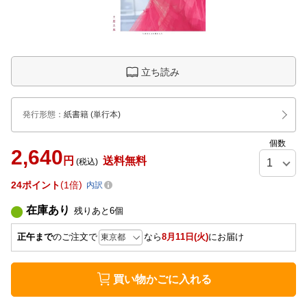
立ち読み
発行形態
：
紙書籍
(単行本)
個数
2,640
円
送料無料
(税込)
24
ポイント
1倍
内訳
在庫あり
残りあと
6
個
正午まで
のご注文で
なら
8月11日(火)
にお届け
買い物かごに入れる