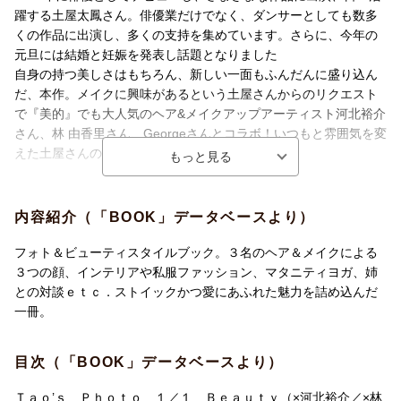
躍する土屋太鳳さん。俳優業だけでなく、ダンサーとしても数多
くの作品に出演し、多くの支持を集めています。さらに、今年の
元旦には結婚と妊娠を発表し話題となりました
自身の持つ美しさはもちろん、新しい一面もふんだんに盛り込ん
だ、本作。メイクに興味があるという土屋さんからのリクエスト
で『美的』でも大人気のヘア&メイクアップアーティスト河北裕介
さん、林 由香里さん、Georgeさんとコラボ！いつもと雰囲気を変
えた土屋さんの魅力もたっぷり詰まっています。
さらに、妊娠中に撮影したマタニティカットや出産後、お子さん
を抱いてのカットも初公開！初めてとなる姉・炎伽さんとの対談
内容紹介（「BOOK」データベースより）
も収録しています。
フォト＆ビューティスタイルブック。３名のヘア＆メイクによる
【プロフィール】
３つの顔、インテリアや私服ファッション、マタニティヨガ、姉
土屋 太鳳（つちや たお） 俳優。1995年2月3日生まれ、東京都出
との対談ｅｔｃ．ストイックかつ愛にあふれた魅力を詰め込んだ
身。O型。2005年、オーディション『MISS PHOENIX』で審査員
一冊。
特別賞を受賞。2008年、映画『トウキョウソナタ』で俳優デビュ
ー。2015年、NHK連続テレビ小説『まれ』でヒロインを務める。
目次（「BOOK」データベースより）
以降、様々な作品に出演。
Ｔａｏ’ｓ Ｐｈｏｔｏ １／１ Ｂｅａｕｔｙ（×河北裕介／×林