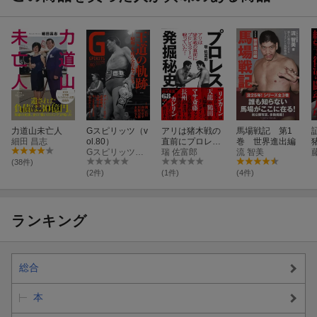
力道山未亡人
Gスピリッツ（v
アリは猪木戦の
馬場戦記 第1
細田 昌志
ol.80）
直前にプロレス
巻 世界進出編
Gスピリッツ編集部
ラーと戦ってい
瑞 佐富郎
流 智美
た! プロレス発掘
(38件)
秘史
(2件)
(1件)
(4件)
ランキング
総合
本