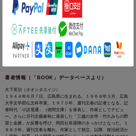
ー力道山、角界を去る（大正十三年〜昭和二十五年）／第２章
喧嘩無頼のカラテ屋ー大山倍達、出撃前に玉音放送を聞く（大正
十二年〜昭和二十年）／第３章 プロレス前夜ー力道山、渡米す
（昭和二十五年〜二十七年）／第４章 “辻殴り”の空手家ー大山倍
達、山に籠る（昭和二十年〜二十四年）／第５章 戦後復興の輝
ける星ー力道山対シャープ兄弟に日本全国が熱狂（昭和二十八
年〜二十九年）／第６章 『ゴッド・ハンド』誕生ー大山倍達、
カラテで全米を行脚する（昭和二十六年〜二十八年）／第７章
昭和巌流島の血闘ー大山倍達、力道山の奸計に激怒する（昭和二
十九年〜三十一年）／第８章 野望と敵意ー力道山、命を狙われ
る（昭和三十年〜三十四年）／第９章 ＫＡＲＡＴＥを世界にー
大山倍達、南米、アジア、ヨーロッパを廻る（昭和三十年〜三十
著者情報（「BOOK」データベースより）
三年）／第１０章 二人の愛弟子ー馬場と猪木、対照的な育成方
法（昭和三十一年〜三十七年）／第１１章 未完の夢ー力道山、
大下英治（オオシタエイジ）
刺される（昭和三十六年〜三十八年）／第１２章 虎は死して皮
１９４４年６月７日、広島県に生まれる。１９６８年３月、広島
を残すー極真空手の隆盛と倍達の死（昭和三十八年〜平成六年）
大学文学部仏文科卒業。１９７０年、週刊文春の記者となる。記
者時代「小説電通」（徳間文庫）を発表し、作家としてデビュ
ー。さらに月刊文藝春秋に発表した「三越の女帝・竹久みちの野
望と金脈」が反響を呼び、岡田社長退陣のきっかけとなった。１
９８３年、週刊文春を離れ、作家として独立。以降、政治経済か