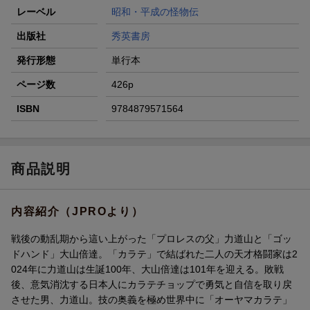
レーベル
昭和・平成の怪物伝
出版社
秀英書房
発行形態
単行本
ページ数
426p
ISBN
9784879571564
商品説明
内容紹介（JPROより）
戦後の動乱期から這い上がった「プロレスの父」力道山と「ゴッ
ドハンド」大山倍達。「カラテ」で結ばれた二人の天才格闘家は2
024年に力道山は生誕100年、大山倍達は101年を迎える。敗戦
後、意気消沈する日本人にカラテチョップで勇気と自信を取り戻
させた男、力道山。技の奥義を極め世界中に「オーヤマカラテ」