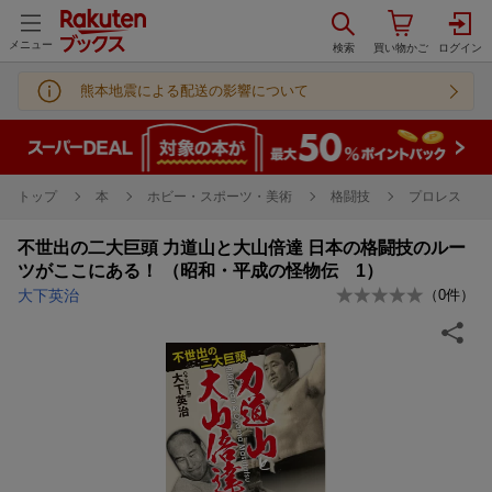
メニュー
熊本地震による配送の影響について
トップ
本
ホビー・スポーツ・美術
格闘技
プロレス
不世出の二大巨頭 力道山と大山倍達 日本の格闘技のルー
ツがここにある！ （昭和・平成の怪物伝 1）
大下英治
（
0
件）