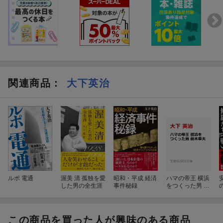
関連商品
：
大下英治
ルポ 電通
渥美 清 孤独を愛
昭和・平成 経済
ハマの帝王 横浜
した男の全生涯
事件秘録
をつくった男 藤
木幸夫
この商品を買った人が興味のある商品