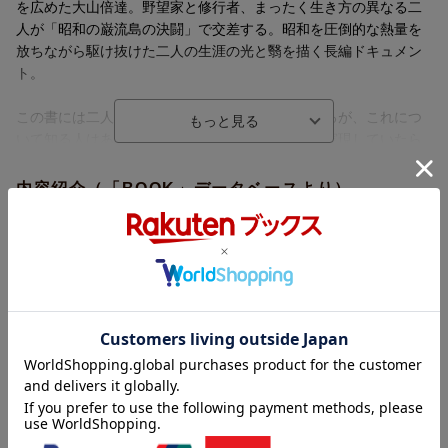
を広めた大山倍達。野望家と修行者、まったく生き方の異なる二
人が「昭和の巌流島の決闘」で交差する。昭和を圧倒的な熱量を
放ちながら駆け抜けた二人の生涯の光と翳を描く長編ドキュメン
ト。
この書には二人の邂逅、友情、遺恨が書かれているが、これにつ
いて知る人はあまり多くない。二人の対決がもし実現していたら
と思いを巡らすのは、格闘技を愛するものとしてはいつの時代で
も胸を沸かせるだろう。年齢が1歳しか違わない二人はそれぞれ、
内容紹介（「BOOK」データベースより）
修行のため世界を転戦し、各地の強豪を撃破して当時の戦後復興
期の日本国民を歓喜乱舞させ、やがて怪物へと変貌していく。日
敗戦後、意気消沈する日本人に空手チョップで勇気と自信を取り
本の格闘技界に多大なる貢献をした両雄の語られることのなかっ
戻させた男、力道山。技の奥義を極め、世界中に「ゴッドハン
た生い立ち、そして政財界、裏社会を巻き込んで怪物となってい
ド」を知らしめた大山倍達。二人の邂逅、友情、遺恨そして共に
く過程は当時の日本社会全体の勢いを事細かに著しており、また
怪物に変貌し、世界を席巻した両雄の生き様を見ろ！人生の勝者
その後二人の活躍、死を迎えるまでの劇的な人生を鋭くえぐり炙
はどちらか？裁くレフェリーはあなただ！
り出している。この書における二人の生き様は昭和史の陽と陰を
語るにあたり、欠かすことのできないものである。格闘技愛好者
目次（「BOOK」データベースより）
にとって必見の一冊である。
プロローグ 力道山と大山倍達、ハワイでの邂逅ー空手チョップ
誕生秘話（昭和二十七年〜二十八年）／第１章 真夜中の断髪式