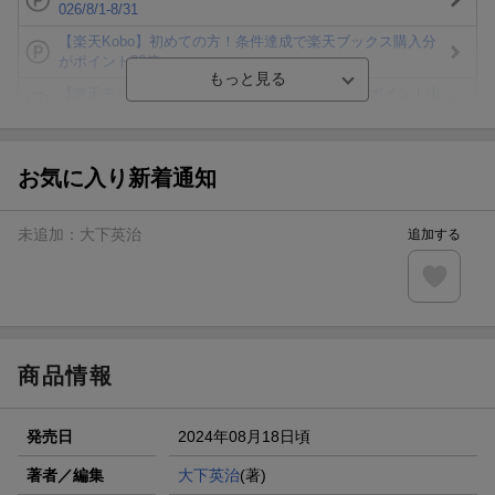
026/8/1-8/31
【楽天Kobo】初めての方！条件達成で楽天ブックス購入分
がポイント20倍
【楽天モバイルご利用者限定】条件達成で100万ポイント山
分け！
【Rakuten Fashion×楽天ブックス】条件達成で10万ポイン
ト山分け
お気に入り新着通知
【スタンプカード】楽天ポイントもらえる＆抽選で豪華景品
が当たる！
未追加：
大下英治
追加する
エントリー＆3,000円以上購入で無料データSIM（3GB/月プ
ラン）が当たる！
楽天モバイル紹介キャンペーンの拡散で300円OFFクーポン
進呈
商品情報
発売日
2024年08月18日頃
著者／編集
大下英治
(著)