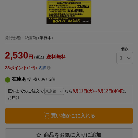
発行形態
：
紙書籍
(単行本)
個数
2,530
円
送料無料
(税込)
23
ポイント
1倍
内訳
在庫あり
残りあと
2
個
正午まで
のご注文で
なら
8月11日(火)～8月12日(水)頃
に
お届け
買い物かごに入れる
商品をお気に入りに追加