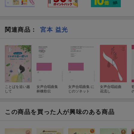
Non ti scordar di me(原調:ト短調)
グレード: 中級
編成: ボーカル/ピアノ
難易度: 中級
[4] フニクリ・フニクラ
[6] サンタ・ルチア
Funiculi funicula(原調:ヘ長調)
関連商品
：
宮本 益光
Santa Lucia(原調:ハ長調)
編成: ボーカル/ピアノ
編成: ボーカル/ピアノ
グレード: 中級
難易度: 中級
[7] シューベルトのセレナーデ
[5] 忘れな草
Standchen(原調:ニ短調)
Non ti scordar di me(原調:ト短調)
編成: ボーカル/ピアノ
編成: ボーカル/ピアノ
難易度: 中級
グレード: 中級
[8] 歌の翼に
Auf Fl?geln des Gesanges(原調:ト長調)
[6] サンタ・ルチア
ことばを追い越
女声合唱曲集
女声合唱曲集 に
女声合唱組曲
編成: ボーカル/ピアノ
して
林檎歌伝
じのソネット
花流し
Santa Lucia(原調:ハ長調)
難易度: 中級
編成: ボーカル/ピアノ
[9] ウィーン わが夢のまち
グレード: 中級
この商品を買った人が興味のある商品
Wien, du Stadt meiner Tr?ume(原調:ト長調)
編成: ボーカル/ピアノ
[7] シューベルトのセレナーデ
難易度: 中級
Standchen(原調:ニ短調)
[10] 楽に寄す
編成: ボーカル/ピアノ