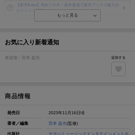
【楽天Kobo】初めての方！条件達成で楽天ブックス購入分
がポイント20倍
【楽天モバイルご利用者限定】条件達成で100万ポイント山
分け！
【Rakuten Fashion×楽天ブックス】条件達成で10万ポイン
ト山分け
お気に入り新着通知
【スタンプカード】楽天ポイントもらえる＆抽選で豪華景品
が当たる！
未追加：
宮本 益光
追加する
エントリー＆3,000円以上購入で無料データSIM（3GB/月プ
ラン）が当たる！
楽天モバイル紹介キャンペーンの拡散で300円OFFクーポン
進呈
商品情報
発売日
2023年11月16日頃
著者／編集
宮本 益光
(監修)
出版社
ヤマハミュージックエンタテインメントホ