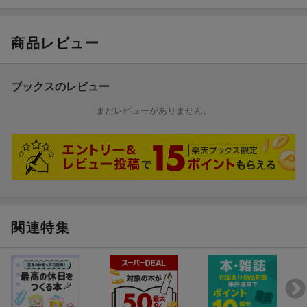
D付】」(GTC01095022)と同じ内容です。
いてご確認ください。
カラオケ伴奏演奏はピアニストがピアノプレーヤーで演奏したも
のを、別途ピアノ音源を使用し、収録したものです。
商品レビュー
【収載曲】
[1] アニー・ローリー
※本書は「ピアノと歌う 世界の歌曲〜歌の翼に〜 【ピアノ伴奏C
Annie Laurie(原調:ハ長調)
D付】」(GTC01095022)と同じ内容です。
ブックスのレビュー
編成: ボーカル/ピアノ
難易度: 中級
■収載曲 [全15曲を収載]
まだレビューがありません。
[2] 夢路より
[1] アニー・ローリー
Beautiful Dreamer(原調:変ホ長調)
Annie Laurie(原調:ハ長調)
編成: ボーカル/ピアノ
編成: ボーカル/ピアノ
難易度: 中級
グレード: 中級
[3] 峠の我が家
Home on the Range(原調:ト長調)
[2] 夢路より
編成: ボーカル/ピアノ
Beautiful Dreamer(原調:変ホ長調)
関連特集
難易度: 中級
編成: ボーカル/ピアノ
[4] フニクリ・フニクラ
グレード: 中級
Funiculi funicula(原調:ヘ長調)
編成: ボーカル/ピアノ
[3] 峠の我が家
難易度: 中級
Home on the Range(原調:ト長調)
[5] 忘れな草
編成: ボーカル/ピアノ