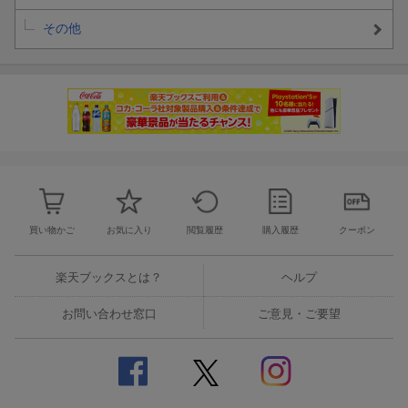
Volga Boatmen Song(原調:ニ短調)
グレード: 中級
編成: ボーカル/ピアノ
その他
難易度: 中級
[12] エレジー
?l?gie(原調:ホ短調)
編成: ボーカル/ピアノ
グレード: 中級
[13] オー・シャンゼリゼ
Les Champs-?lys?es(原調:ト長調)
編成: ボーカル/ピアノ
グレード: 中級
買い物かご
お気に入り
閲覧履歴
購入履歴
クーポン
[14] トロイカ
Troika(原調:ハ短調)
楽天ブックスとは？
ヘルプ
編成: ボーカル/ピアノ
グレード: 中級
お問い合わせ窓口
ご意見・ご要望
[15] ヴォルガの舟歌
Volga Boatmen Song(原調:ニ短調)
編成: ボーカル/ピアノ
グレード: 中級