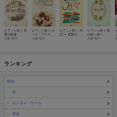
An Die Musik(原調:ニ長調)
グレード: 中級
編成: ボーカル/ピアノ
難易度: 中級
[8] 歌の翼に
[11] サン・トワ・マ・ミー
Auf Fl?geln des Gesanges(原調:ト長調)
Sans toi, ma mie(原調:ト長調)
編成: ボーカル/ピアノ
ピアノと歌う 世
ピアノと歌う オ
ピアノと歌う JA
ピアノと歌う 愛
編成: ボーカル/ピアノ
グレード: 中級
界の歌曲
ペラ・アリア〜
ZZ 〜 星影のス
の歌〜糸〜
難易度: 中級
大森 智子
オンブラ・マ
大森 智子
テラ
大森 智子
イ・フ〜
[12] エレジー
[9] ウィーン わが夢のまち
?l?gie(原調:ホ短調)
Wien, du Stadt meiner Tr?ume(原調:ト長調)
編成: ボーカル/ピアノ
編成: ボーカル/ピアノ
難易度: 中級
グレード: 中級
ランキング
[13] オー・シャンゼリゼ
Les Champs-?lys?es(原調:ト長調)
[10] 楽に寄す
編成: ボーカル/ピアノ
An Die Musik(原調:ニ長調)
総合
難易度: 中級
編成: ボーカル/ピアノ
[14] トロイカ
グレード: 中級
本
Troika(原調:ハ短調)
編成: ボーカル/ピアノ
[11] サン・トワ・マ・ミー
エンタメ・ゲーム
難易度: 中級
Sans toi, ma mie(原調:ト長調)
[15] ヴォルガの舟歌
編成: ボーカル/ピアノ
音楽