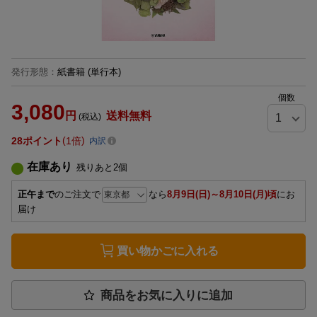
発行形態
：
紙書籍
(単行本)
個数
3,080
円
送料無料
(税込)
28
ポイント
1倍
内訳
在庫あり
残りあと
2
個
正午まで
のご注文で
なら
8月9日(日)～8月10日(月)頃
にお
届け
買い物かごに入れる
商品をお気に入りに追加