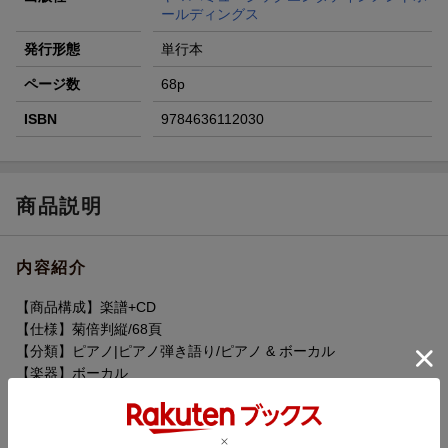
ールディングス
発行形態
単行本
ページ数
68p
ISBN
9784636112030
商品説明
内容紹介
【商品構成】楽譜+CD
【仕様】菊倍判縦/68頁
【分類】ピアノ|ピアノ弾き語り/ピアノ & ボーカル
【楽器】ボーカル
【編成】ボーカル/ピアノ
【難易度】中級
【監修者】宮本 益光