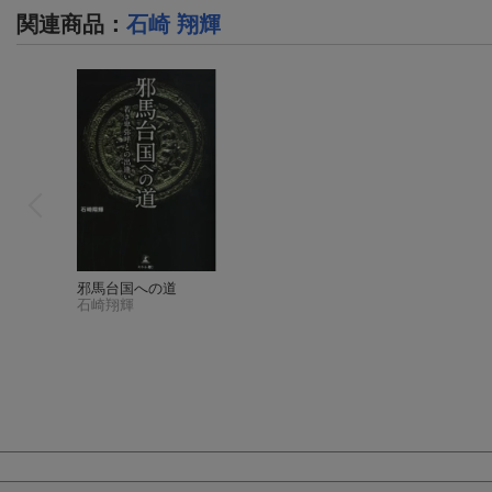
関連商品
：
石崎 翔輝
邪馬台国への道
石崎翔輝