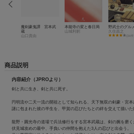
宮林蔵
魔剣豪鬼譚 宮本武
本能寺の変と春日局
野武士のグル
蔵
山城利躬
久住昌之
山口貴由
8件)
(34件
商品説明
内容紹介（JPROより）
剣と共に生き、剣と共に死す。
円明流や二天一流の開祖として知られる、天下無双の剣豪・宮本
謎に包まれた彼の半生を、甲賀の忍びたちとの絆を交えて描いた
龍野・圓光寺の道場で兵法修行をする宮本武蔵は、剣の腕を磨く
伏見城攻めの最中、手負いの仲間を抱えた3人の忍びと出会う。