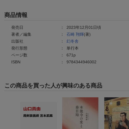
商品情報
発売日
：
2023年12月01日頃
著者／編集
：
石崎 翔輝
(著)
出版社
：
幻冬舎
発行形態
：
単行本
ページ数
：
671p
ISBN
：
9784344946002
この商品を買った人が興味のある商品