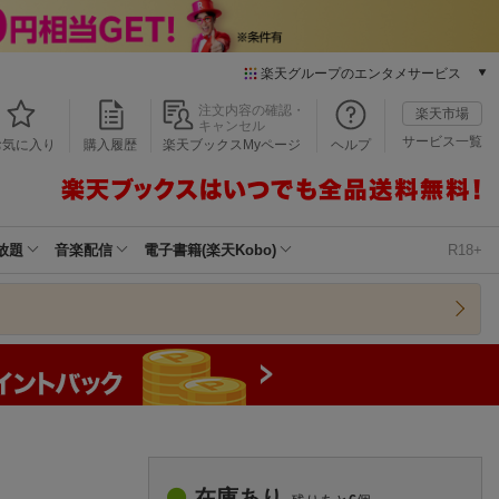
楽天グループのエンタメサービス
本/ゲーム/CD/DVD
注文内容の確認・
楽天市場
キャンセル
楽天ブックス
サービス一覧
お気に入り
購入履歴
楽天ブックスMyページ
ヘルプ
電子書籍
楽天Kobo
雑誌読み放題
楽天マガジン
放題
音楽配信
電子書籍(楽天Kobo)
R18+
音楽配信
楽天ミュージック
動画配信
楽天TV
動画配信ガイド
Rakuten PLAY
無料テレビ
Rチャンネル
チケット
在庫あり