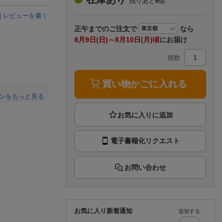
残りあと
6
個
楽天チケット
エンタメニュース
|
レビューを書く
推し楽
正午まで
のご注文で
なら
8月9日(日)～8月10日(月)頃
にお届け
個数
買い物かごに入れる
ンをもっと見る
。
電子書籍化リクエスト
お問い合わせ
お気に入り新着通知
追加する