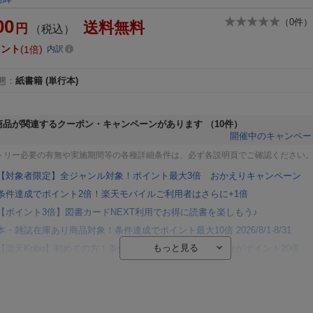
00
（
0
件）
送料無料
円
（税込）
イント
1倍
内訳
態
：
紙書籍
(単行本)
商品が関連するクーポン・キャンペーンがあります
（10件）
開催中のキャンペー
トリー必要の有無や実施期間等の各種詳細条件は、必ず各説明頁でご確認ください
【対象者限定】全ジャンル対象！ポイント最大3倍 おかえりキャンペーン
条件達成でポイント2倍！楽天モバイルご利用者はさらに+1倍
【ポイント3倍】図書カードNEXT利用でお得に読書を楽しもう♪
本・雑誌在庫あり商品対象！条件達成でポイント最大10倍 2026/8/1-8/31
【楽天Kobo】初めての方！条件達成で楽天ブックス購入分がポイント20倍
【楽天モバイルご利用者限定】条件達成で100万ポイント山分け！
【Rakuten Fashion×楽天ブックス】条件達成で10万ポイント山分け
【スタンプカード】楽天ポイントもらえる＆抽選で豪華景品が当たる！