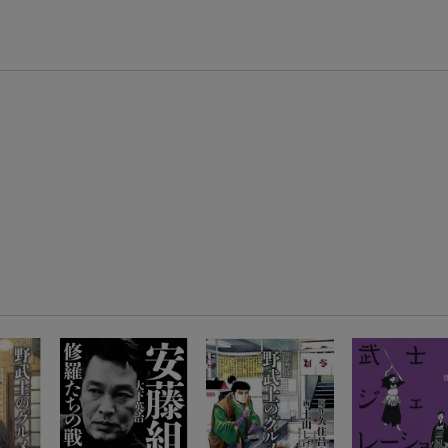
エントリー＆3,000円以上購入で無料データSIM（3GB/月プラン）が当たる！
楽天モバイル紹介キャンペーンの拡散で300円OFFクーポン進呈