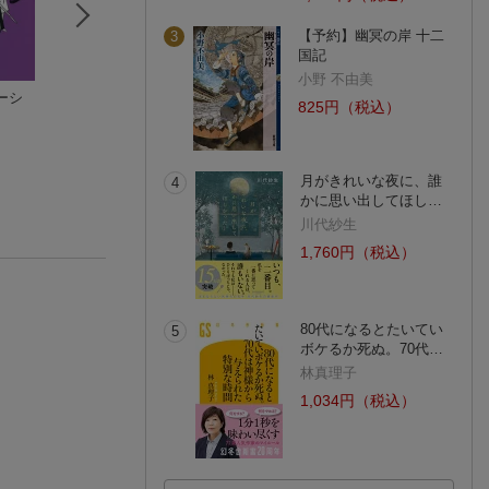
【予約】幽冥の岸 十二
3
国記
小野 不由美
ーシ
武蔵野
武蔵【一】巨きくな
宮本武蔵（一）
825円（税込）
国木田独歩
りたい（第1巻）
吉川 英治
花村 萬月
(38件)
(71件)
月がきれいな夜に、誰
4
かに思い出してほし…
川代紗生
1,760円（税込）
80代になるとたいてい
5
ボケるか死ぬ。70代…
林真理子
1,034円（税込）