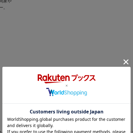
岡家や
ー。
ために参戦した伏見城攻めの最中、手負いの仲間を抱えた３人の忍びと