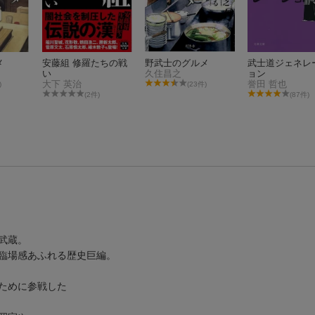
メ
安藤組 修羅たちの戦
野武士のグルメ
武士道ジェネレ
い
久住昌之
ョン
大下 英治
誉田 哲也
)
(23件)
(2件)
(87件)
武蔵。
臨場感あふれる歴史巨編。
ために参戦した