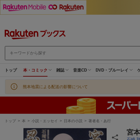
トップ
本・コミック
雑誌
音楽CD
DVD・ブルーレイ
熊本地震による配送の影響について
現
トップ
>
本
>
小説・エッセイ
>
日本の小説
>
著者名・あ行
在
地
宮
石崎 