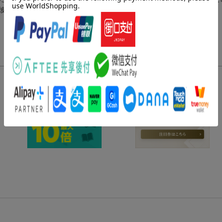
彼らに襲いかかる柳生一門、伊賀の忍びとの戦いに臨んでいくー。