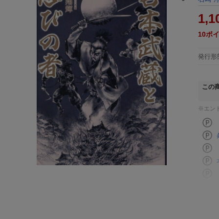
1,1
10
ポ
発行形
この
※エン