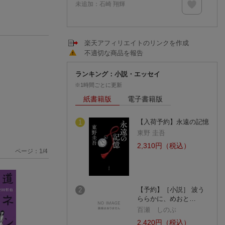
未追加：
石崎 翔輝
楽天アフィリエイトのリンクを作成
不適切な商品を報告
ランキング：小説・エッセイ
※1時間ごとに更新
紙書籍版
電子書籍版
【入荷予約】永遠の記憶
1
東野 圭吾
2,310円（税込）
ページ：
1
/
4
【予約】［小説］ 波う
2
ららかに、めおと…
百瀬 しのぶ
2,420円（税込）