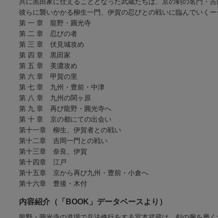
共に黒田家に仕えることとなった武蔵たちは、京の剣の名門・吉
彼らに襲いかかる柳生一門、伊賀の忍びとの戦いに臨んでいくー
第 一 章 龍野・圓光寺
第 二 章 忍びの者
第 三 章 伏見城攻め
第 四 章 黒田家
第 五 章 美濃攻め
第 六 章 甲賀の里
第 七 章 九州・豊前・中津
第 八 章 九州の関ヶ原
第 九 章 再び龍野・圓光寺へ
第 十 章 京の都にての出会い
第十一章 柳生、伊賀者との戦い
第十二章 吉岡一門との戦い
第十三章 奈良、伊賀
第十四章 江戸
第十五章 京から再び九州・豊前・小倉へ
第十六章 豊後・木付
内容紹介（「BOOK」データベースより）
龍野・圓光寺の道場で兵法修行をする宮本武蔵は、剣の腕を磨く