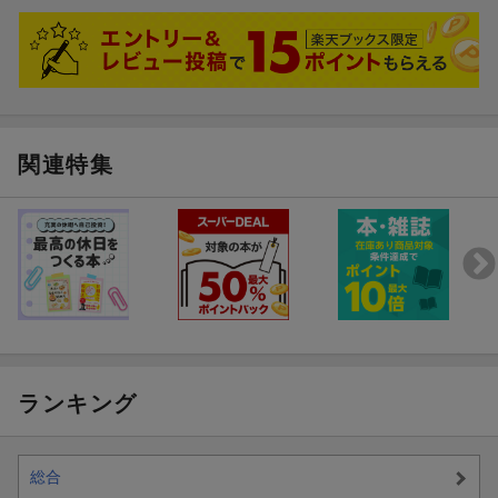
以下はYUさんの新曲への雑感です。
色々な音・響きが入っててサウンドと声の親和性が軽く浮遊感を覚
える位に心地良いバラードです。
もう会えなくなった人を想ったり今いる人への感謝と幸福を感じた
関連特集
りするX’masイブにピッタリな曲でした。
日本語は音の数が少ない言語ですが、多言語話者のYUさんならでは
か、繊細な表現がとても良い。音に耳を傾けながらギザギザ分け目
を眺めたり「曖昧にさよなら」に痛いとこつくなーと我に返ったり
最後は結局「YUは情が深ーい」に着地しました。
まだYUさんをご存知ない方にも聴いて頂きたい曲です。
そして他の曲も是非。寡黙で温和なYUさんの中にパンパンに詰まっ
た様々な感情が、提供される曲によって一つ一つ引き出されていく
様が興味深いです。
ランキング
特に前作「夢中」は疾走感とサウンドが耳福でオススメです。歌唱
時の伴奏をかなり抑えてらしてYUさんの声を堪能出来ます。
バンドパートでエレキが前に躍り出て来るのもカッコ良いですし交
差してくるドラムやキーボードの音やアコースティックが立体的で
総合
とっても楽しいです。耳福。