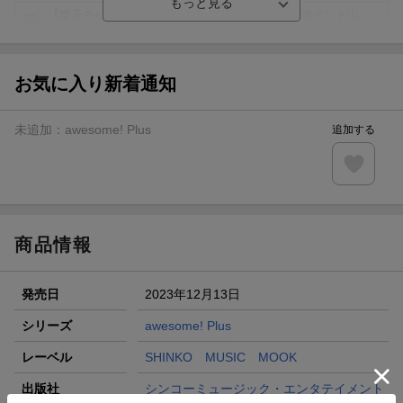
【楽天モバイルご利用者限定】条件達成で100万ポイント山
分け！
【Rakuten Fashion×楽天ブックス】条件達成で10万ポイン
ト山分け
お気に入り新着通知
【スタンプカード】楽天ポイントもらえる＆抽選で豪華景品
が当たる！
未追加：
awesome! Plus
追加する
楽天モバイル紹介キャンペーンの拡散で300円OFFクーポン
進呈
条件達成で楽天限定・宝塚歌劇 宙組貸切公演ペアチケット
が当たる
商品情報
発売日
2023年12月13日
シリーズ
awesome! Plus
レーベル
SHINKO MUSIC MOOK
出版社
シンコーミュージック・エンタテイメント