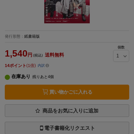
発行形態
：
紙書籍版
個数
1,540
円
送料無料
(税込)
14
ポイント
1倍
内訳
在庫あり
残りあと
4
個
買い物かごに入れる
商品をお気に入りに追加
電子書籍化リクエスト