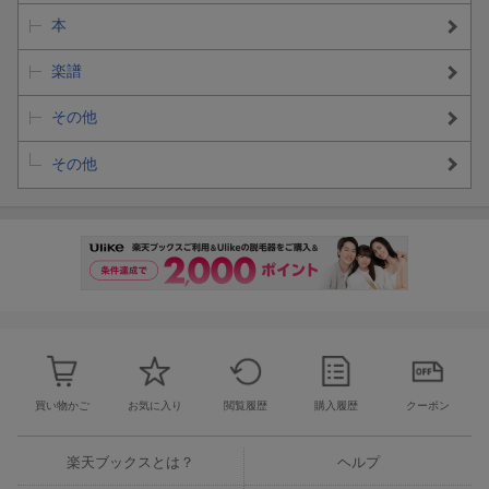
素人ゆえ百田さんかミキサーさんかどなたなのか分かりませんがYU
本
さんの声質を好む人のツボを掌握されちゃってる感じです。
でもこのサウンド、90年代メタル風の叩き方をするYU‘sバンドで再
楽譜
現出来る？と心配してたら日本では別メンバーでの構成になるよう
です。すっごく楽しみですね！
その他
一方で詞を辿ると日本デビュー前に日活への意欲を語った「少なか
その他
らずあります(大いにあるの意)」が誤用だったらしいと読み取れま
す。どこか日活にふん切りが付いて無さげに見えた(あくまでも個人
の見解)のもそういうこと？そんな彼が遂に観念した？
その真相が明かされることはほぼ無いので彼の決意を受け取るのみ
ですね。諸々の外的要因で日活終了もやむ無しと覚悟してただけに
嬉しい反面かなり複雑。願うは推しの幸福と安全。
「事実こそ」からの3行に尋常ではない逼迫した状況が伺え、中華
圏米菓にちゃんと彼の胸中が伝わってるといいなと思いました。
お呼びでない私は勝手にライブツアーを夢見て応援続けまーす。
買い物かご
お気に入り
閲覧履歴
購入履歴
クーポン
楽天ブックスとは？
ヘルプ