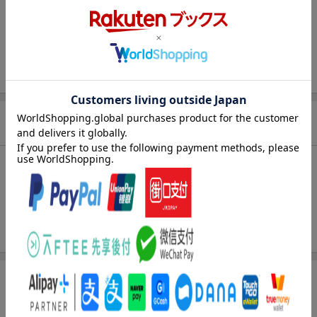
発行形態
ムックその他
ページ数
96p
ISBN
9784401654390
商品説明
内容紹介
1:COVER：SUPER HANDSOME COLLECTION 「HERE W
E AHHHHH！」特集
2:BACK COVER：杢代和人