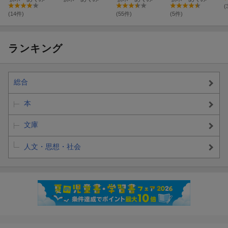
(
(14件)
(55件)
(5件)
ランキング
総合
本
文庫
人文・思想・社会