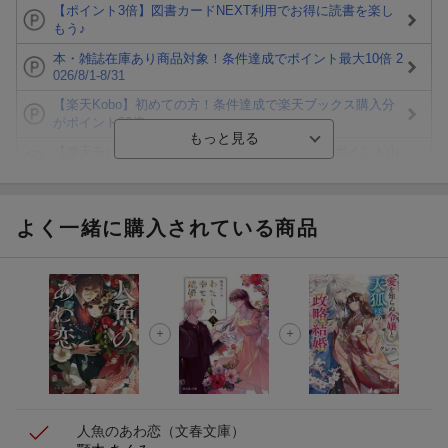
【ポイント3倍】図書カードNEXT利用でお得に読書を楽し
もう♪
本・雑誌在庫あり商品対象！条件達成でポイント最大10倍 2
026/8/1-8/31
【楽天Kobo】初めての方！条件達成で楽天ブックス購入分
がポイント20倍
【楽天モバイルご利用者限定】条件達成で100万ポイント山
分け！
【Rakuten Fashion×楽天ブックス】条件達成で10万ポイン
ト山分け
よく一緒に購入されている商品
【スタンプカード】楽天ポイントもらえる＆抽選で豪華景品
が当たる！
エントリー＆3,000円以上購入で無料データSIM（3GB/月プ
ラン）が当たる！
楽天モバイル紹介キャンペーンの拡散で300円OFFクーポン
進呈
人魚のあわ恋
（文春文庫）