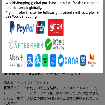
帝都を舞台に新たな和風恋愛ファンタジーが始まる！
序章
一章 縁談の相手は
二章 先生と人魚の花苑
内容紹介（「BOOK」データベースより）
三章 好きなもの、嫌いなもの
四章 お弁当と餡ぱん
夜鶴女学院に通う天水朝名１６歳。手首に浮かんだ痣のために家
五章 天水家
族から虐げられていた。女生徒たちが新しく赴任する美男子の国
六章 泡と消えれば
語教師時雨咲弥の話題に花を咲かせる中でも、ひとり距離を置
七章 見つけてくれる人
く。そんな朝名に思いがけない縁談が舞い込む。薬問屋を営む天
終章
水家に好都合な話で…。帝都を舞台に新たな和風恋愛ファンタジ
ーが始まる！
著者情報（「BOOK」データベースより）
顎木あくみ（アギトギアクミ）
長野県出身。『わたしの幸せな結婚』（ＫＡＤＯＫＡＷＡ）でデ
ビュー。コミカライズ、アニメ化、実写映画化などで大きな話題
となる（本データはこの書籍が刊行された当時に掲載されていた
ものです）