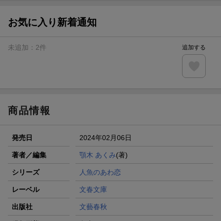
お気に入り新着通知
未追加：
2
件
追加する
商品情報
発売日
2024年02月06日
著者／編集
顎木 あくみ
(著)
シリーズ
人魚のあわ恋
レーベル
文春文庫
出版社
文藝春秋