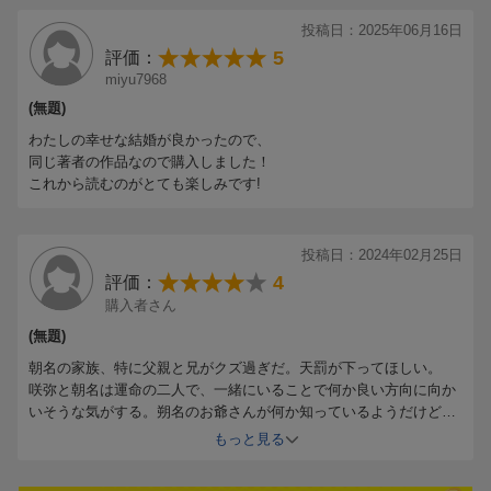
がかなり薄いことから、個人的には星2でした。
投稿日：2025年06月16日
もちろん2巻以降でいろいろと分かってきて納得できる可能性もあ
5
評価：
りますが、今のところは。
miyu7968
(無題)
わたしの幸せな結婚が良かったので、
同じ著者の作品なので購入しました！
これから読むのがとても楽しみです!
投稿日：2024年02月25日
4
評価：
購入者さん
(無題)
朝名の家族、特に父親と兄がクズ過ぎだ。天罰が下ってほしい。
咲弥と朝名は運命の二人で、一緒にいることで何か良い方向に向か
いそうな気がする。朔名のお爺さんが何か知っているようだけど。
色々と解決していないしまだ続くかな。
もっと見る