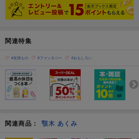
関連特集
#友情もの
#ファンタジー
#おもしろい
関連商品
：
顎木 あくみ