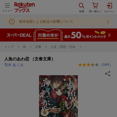
メニュー
熊本地震による配送の影響について
トップ
本
文庫
人文・思想・社会
人魚のあわ恋 （文春文庫）
顎木 あくみ
（
24
件）