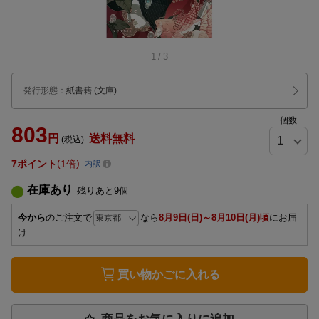
1
/
3
発行形態
：
紙書籍
(文庫)
個数
803
円
送料無料
(税込)
7
ポイント
1倍
内訳
在庫あり
残りあと
9
個
今から
のご注文で
なら
8月9日(日)～8月10日(月)頃
にお届
け
買い物かごに入れる