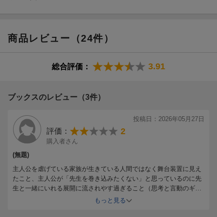
商品レビュー（24件）
3.91
総合評価：
ブックスのレビュー（3件）
投稿日：2026年05月27日
2
評価：
購入者さん
(無題)
主人公を虐げている家族が生きている人間ではなく舞台装置に見え
たこと、主人公が「先生を巻き込みたくない」と思っているのに先
生と一緒にいれる展開に流されやす過ぎること（思考と言動のギャ
ップに「人間くささ」では片付けられない不釣り合いさをやや感じ
もっと見る
ました）、ファンタジーを謳っていながらファンタジー要素の表出