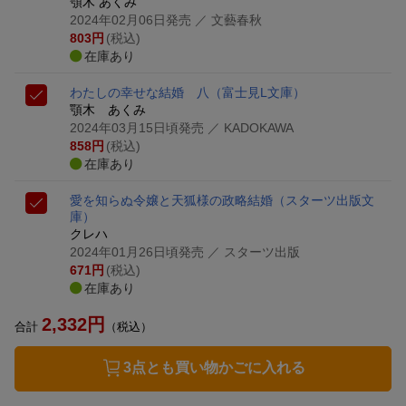
顎木 あくみ
2024年02月06日発売
／ 文藝春秋
803
円
(税込)
在庫あり
わたしの幸せな結婚 八
（富士見L文庫）
顎木 あくみ
2024年03月15日頃発売
／ KADOKAWA
858
円
(税込)
在庫あり
愛を知らぬ令嬢と天狐様の政略結婚
（スターツ出版文
庫）
クレハ
2024年01月26日頃発売
／ スターツ出版
671
円
(税込)
在庫あり
2,332
円
合計
（税込）
3点とも買い物かごに入れる