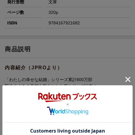
発行形態
文庫
ページ数
320p
ISBN
9784167921682
商品説明
内容紹介（JPROより）
「わたしの幸せな結婚」シリーズ累計800万部
顎木あくみの帝都を舞台にした新シリーズ始動！
夜鶴女学院に通う天水朝名16歳。
手首に浮かんだ痣のために家族から虐げられていた。女生徒たち
が新しく赴任する美男子の国語教師・時雨咲弥の話題に花を咲か
せる中でも、ひとり距離を置く。
そんな朝名に思いがけない縁談が舞い込む。薬問屋を営む天水家
に好都合な話で……。