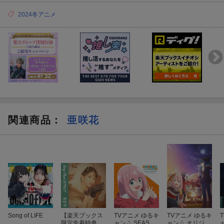
2024冬アニメ
関連商品
：
亜咲花
Song of LIFE
【楽天ブックス
TVアニメ ゆるキ
TVアニメ ゆるキ
限定先着特典】
ャン△ SEASON
ャン△ オリジナ