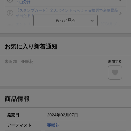
ト山分け
【スタンプカード】楽天ポイントもらえる＆抽選で豪華景品
が当たる！
エントリー＆3,000円以上購入で無料データSIM（3GB/月プ
ラン）が当たる！
楽天モバイル紹介キャンペーンの拡散で300円OFFクーポン
進呈
お気に入り新着通知
条件達成で楽天限定・宝塚歌劇 宙組貸切公演ペアチケット
が当たる
未追加：
亜咲花
追加する
エントリー＆条件達成で『鬼滅の刃』オリジナルきんちゃく
袋が当たる！
【楽天24】日用品の楽天24と楽天ブックス買いまわりでク
ーポン★
商品情報
発売日
2024年02月07日
アーティスト
亜咲花