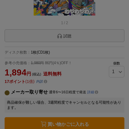
1
/
2
試聴
ディスク枚数
：
1枚(CD1枚)
参考小売価格：
1,980円
86円(4％)OFF！
個数
1,894
円
送料無料
(税込)
17
ポイント
1倍
内訳
メーカー取り寄せ
通常6〜16日程度で発送
詳細
商品確保が難しい場合、3週間程度でキャンセルとなる可能性があり
ます。
買い物かごに入れる