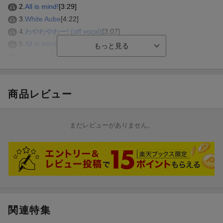
2.
All is mind!
[3:29]
3.
White Aube
[4:22]
4.
わやわやわー! (off vocal)
[3:07]
5.
All is mind! (off vocal)
[3:29]
6.
White Aube (off vocal)
[4:22]
試聴のしかた
商品レビュー
まだレビューがありません。
関連特集