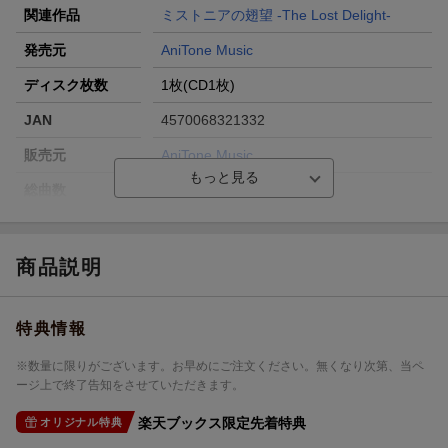
関連作品
ミストニアの翅望 -The Lost Delight-
発売元
AniTone Music
ディスク枚数
1枚(CD1枚)
JAN
4570068321332
販売元
AniTone Music
総曲数
6(シングル)
収録時間
22分00秒
品番
USSW-467
商品説明
洋題
WAYAWAYAWA-!
特典情報
※数量に限りがございます。お早めにご注文ください。無くなり次第、当ペ
ージ上で終了告知をさせていただきます。
楽天ブックス限定先着特典
オリジナル特典