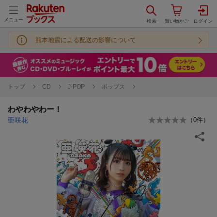
メニュー
熊本地震による配送の影響について
トップ
CD
J-POP
ポップス
わやわやわー！
亜咲花
（
0
件）