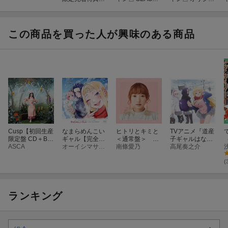
Sing That SON
3 オリジナル・
ル・サウンドト
G!!(アクリルキ
サウンドトラッ
ラック
ーホルダー5cm)
ク
この商品を買った人が興味のある商品
Cusp【初回生産
なまらめんこい
ヒトリとキミと
TVアニメ『道産
限定盤 CD＋Blu
ギャル【完全生
＜通常盤＞ TV
子ギャルはなま
-ray】
ASCA
産限定盤】
オーイシマサヨシ
アニメ「天才王
南條愛乃
らめんこい』オ
高尾奏之介
子の赤字国家再
リジナルサウン
生術」エンディ
ドトラック
(
ングテーマ
ランキング