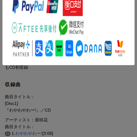
TVアニメ『道産子ギャルはなまらめんこい』エンディングテーマ
■表題曲は2024年1月放送開始TVアニメ『道産子ギャルはなまらめ
んこい』エンディングテーマ
■同作のオープニングテーマを担当する「オーイシマサヨシ」（大
石昌良）が作詞、作曲を担当！
■10月12日（木）に配信限定リリースされたRPG『リアセカイ』
主題歌「All is mind！」と、
2024年発売予定Nintendo Switch用ゲームソフト『ミストニアの翅
望 -The Lost Delight-』エンディングテーマ「White Aube」の2曲
もCD初収録
収録曲
曲目タイトル：
[Disc1]
『わやわやわー!』／CD
アーティスト：亜咲花
曲目タイトル：
1.
わやわやわー!
[3:08]