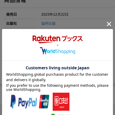
商品情報
エントリー＆3,000円以上購入で無料データSIM（3GB/月プ
ラン）が当たる！
発売日
2023年12月22日
楽天モバイル紹介キャンペーンの拡散で300円OFFクーポン
進呈
出版社
協同出版
条件達成で楽天限定・宝塚歌劇 宙組貸切公演ペアチケット
刊行形態
月刊
が当たる
サイズ
B5
楽天ブックス雑誌
03055
コード
JAN
4910030550245
バックナンバー
この雑誌の他の号を見る
商品レビュー
まだレビューがありません。