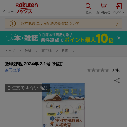
メニュー
熊本地震による配送の影響について
トップ
雑誌
専門誌
教育
教職課程 2024年 2/1号 [雑誌]
協同出版
（
0
件）
ご注文できない商品