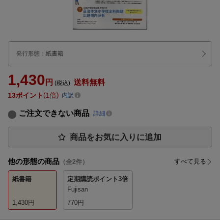
発行形態
：
紙書籍
1,430
円
送料無料
(税込)
13
ポイント
1倍
内訳
ご注文できない商品
詳細
商品をお気に入りに追加
他の形態の商品
すべて見る
（全
2
件）
紙書籍
定期購読
ポイント3倍
Fujisan
1,430
円
770
円