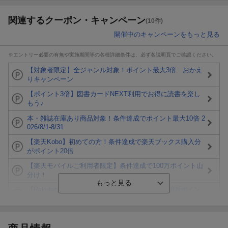
関連するクーポン・キャンペーン
(10件)
開催中のキャンペーンをもっと見る
※エントリー必要の有無や実施期間等の各種詳細条件は、必ず各説明頁でご確認ください。
【対象者限定】全ジャンル対象！ポイント最大3倍 おかえ
りキャンペーン
【ポイント3倍】図書カードNEXT利用でお得に読書を楽し
もう♪
本・雑誌在庫あり商品対象！条件達成でポイント最大10倍 2
026/8/1-8/31
【楽天Kobo】初めての方！条件達成で楽天ブックス購入分
がポイント20倍
【楽天モバイルご利用者限定】条件達成で100万ポイント山
分け！
【Rakuten Fashion×楽天ブックス】条件達成で10万ポイン
ト山分け
【スタンプカード】楽天ポイントもらえる＆抽選で豪華景品
が当たる！