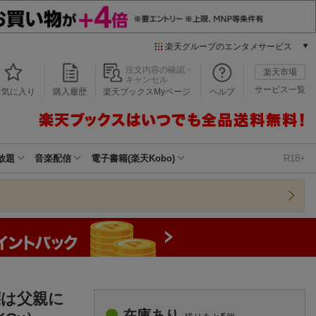
楽天グループのエンタメサービス
本/ゲーム/CD/DVD
注文内容の確認・
楽天市場
キャンセル
楽天ブックス
サービス一覧
お気に入り
購入履歴
楽天ブックスMyページ
ヘルプ
電子書籍
楽天Kobo
雑誌読み放題
楽天マガジン
放題
音楽配信
電子書籍(楽天Kobo)
R18+
音楽配信
楽天ミュージック
動画配信
楽天TV
動画配信ガイド
Rakuten PLAY
無料テレビ
Rチャンネル
嬢は父親に
チケット
在庫あり