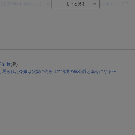
【楽天Kobo】初めての方！条件達成で楽天ブックス購入分がポイント20倍
【楽天モバイルご利用者限定】条件達成で100万ポイント山分け！
【Rakuten Fashion×楽天ブックス】条件達成で10万ポイント山分け
【スタンプカード】楽天ポイントもらえる＆抽選で豪華景品が当たる！
楽天モバイル紹介キャンペーンの拡散で300円OFFクーポン進呈
条件達成で楽天限定・宝塚歌劇 宙組貸切公演ペアチケットが当たる
桜花 舞
(著)
と罵られた令嬢は父親に売られて辺境の豚公爵と幸せになる〜