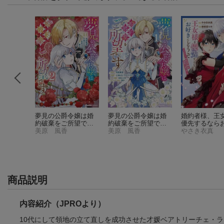
公主の幸
夢見の公爵令嬢は婚
夢見の公爵令嬢は婚
婚約者様、王
質花嫁は
約破棄をご所望です
約破棄をご所望です
優先するなら
寵愛され
（2）
美原 風香
（1）
美原 風香
にどうぞ（※
やさき衣真
し、私も王子
件)
先しますが…
商品説明
内容紹介（JPROより）
10代にして領地の立て直しを成功させた才媛ベアトリーチェ・