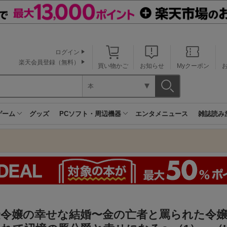
ログイン
楽天会員登録（無料）
買い物かご
お知らせ
Myクーポン
本
ゲーム
グッズ
PCソフト・周辺機器
エンタメニュース
雑誌読み
金令嬢の幸せな結婚〜金の亡者と罵られた令