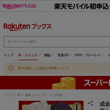
トップ
本・コミック
雑誌
音楽CD
DVD・ブルーレイ
熊本地震による配送の影響について
現
トップ
>
本
>
漫画（コミック）
>
その他
在
地
成