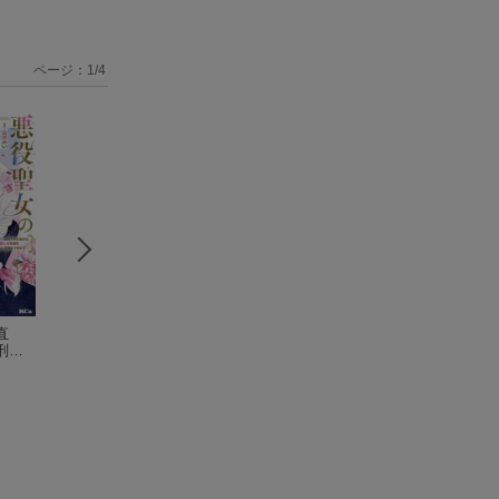
ページ：
1
/
4
直
魔王城のニセモノ
冤罪令嬢は信じた
魔王城のニセモノ
刑さ
姫 〜主人の身代わ
い 〜銀髪が不吉と
姫 〜主人の身代
の英
りに嫁いだ給仕係が
葉海
言われて婚約破棄さ
浅井 ソラ
りに嫁いだ給仕係
葉海
我慢
処刑回避を目指して
れた子爵令嬢は暗殺
処刑回避を目指し
4）
必死になったら魔王
貴族に溺愛されて第
必死になったら魔
様に勘違いされて溺
二の人生を堪能する
様に勘違いされて
愛される件〜（2）
ようです〜（1）
（K
愛される件〜（1
（KCx）
Cx）
（KCx）