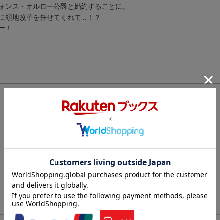
ォンス・オルロー公爵と婚約することに。
領地改革を任せてくれて...！？
ー！