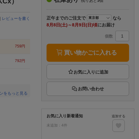
Cx）
残りあと
5
個
楽天チケット
エンタメニュース
推し楽
正午まで
のご注文で
なら
|
レビューを書く
8月8日(土)～8月9日(日)頃
にお届け
個数
759
円
買い物かごに入れる
792
円
お問い合わせ
ンをもっと見る
。
お気に入り新着通知
追加する
未追加：
4
件