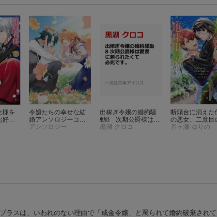
女様を
令嬢たちの幸せな結
出稼ぎ令嬢の婚約騒
断頭台に消えた
お好き
婚アンソロジーコミ
動8 次期公爵様は愛
の悪女、二度目
ただ
ック 年の差・身分
アンソロジー
妻に頼られたくて必
黒湖 クロコ
生ではガリ勉地
月ヶ瀬 ゆりの
様を優
差
死です。
鏡になって平穏
）（1）
む（2）
ラプラスは、いわれのない理由で「成金令嬢」と罵られて婚約破棄されて