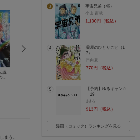
宇宙兄弟（46）
3
小山 宙哉
1,130円（税込）
薬屋のひとりごと（1
4
7）
日向夏
770円（税込）
伝説
転生ババァは見過ご
私の婚約者を奪った
売られた王女なの
の人
せない！（6）
男爵令嬢がなぜか懐
新婚生活が幸せで
味眼
文月路亜
いてきます〜麗しの
餅田むぅ
（1）
村田モト
を望
令嬢♂のはかりごと〜
(1件)
【予約】ゆるキャン△
5
19
あfろ
913円（税込）
漫画（コミック）ランキングを見る
しまう。