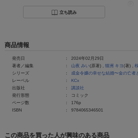
立ち読み
商品情報
発売日
：
2024年02月29日
著者／編集
：
山夜 みい
(原著) ,
猫洲 キヨ
(著) ,
シリーズ
：
成金令嬢の幸せな結婚〜金の亡者
レーベル
：
KCx
出版社
：
講談社
発行形態
：
コミック
ページ数
：
176p
ISBN
：
9784065346501
この商品を買った人が興味のある商品