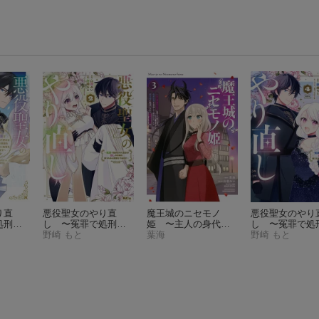
り直
悪役聖女のやり直
魔王城のニセモノ
悪役聖女のやり
処刑さ
し 〜冤罪で処刑さ
姫 〜主人の身代わ
し 〜冤罪で処
しの英
れた聖女は推しの英
野崎 もと
りに嫁いだ給仕係が
葉海
れた聖女は推し
野崎 もと
に我慢
雄を救うために我慢
処刑回避を目指して
雄を救うために
をやめます〜（2）
必死になったら魔王
をやめます〜（
（KCx）
様に勘違いされて溺
（KCx）
愛される件〜（3）
（KCx）