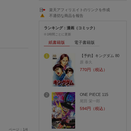
楽天アフィリエイトのリンクを作成
不適切な商品を報告
ランキング：漫画（コミック）
※1時間ごとに更新
紙書籍版
電子書籍版
【予約】キングダム 80
1
原 泰久
770円（税込）
ONE PIECE 115
2
尾田 栄一郎
594円（税込）
ページ：
1
/
4