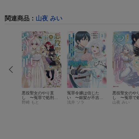
関連商品
：
山夜 みい
セモノ
悪役聖女のやり直
冤罪令嬢は信じた
悪役聖女のや
の身代わ
し 〜冤罪で処刑さ
い 〜銀髪が不吉と
し 〜冤罪で
給仕係が
れた聖女は推しの英
野崎 もと
言われて婚約破棄さ
浅井 ソラ
れた聖女は推
山夜 みい
目指して
雄を救うために我慢
れた子爵令嬢は暗殺
雄を救うため
たら魔王
をやめます〜（3）
貴族に溺愛されて第
をやめます〜
されて溺
（KCx）
二の人生を堪能する
〜
ようです〜（3）
（K
Cx）