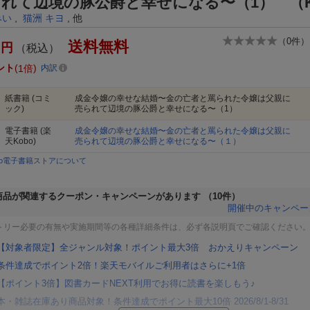
れて辺境の豚公爵と幸せになる〜（1） （K
みい
,
猫洲 キヨ
, 他
（
0
件）
送料無料
円
（税込）
ント
1倍
内訳
紙書籍
(コミ
成金令嬢の幸せな結婚〜金の亡者と罵られた令嬢は父親に
ック)
売られて辺境の豚公爵と幸せになる〜（1）
電子書籍
(楽
成金令嬢の幸せな結婚〜金の亡者と罵られた令嬢は父親に
天Kobo)
売られて辺境の豚公爵と幸せになる〜（１）
bo電子書籍ストアについて
商品が関連するクーポン・キャンペーンがあります
（10件）
開催中のキャンペー
トリー必要の有無や実施期間等の各種詳細条件は、必ず各説明頁でご確認ください
【対象者限定】全ジャンル対象！ポイント最大3倍 おかえりキャンペーン
条件達成でポイント2倍！楽天モバイルご利用者はさらに+1倍
【ポイント3倍】図書カードNEXT利用でお得に読書を楽しもう♪
本・雑誌在庫あり商品対象！条件達成でポイント最大10倍 2026/8/1-8/31