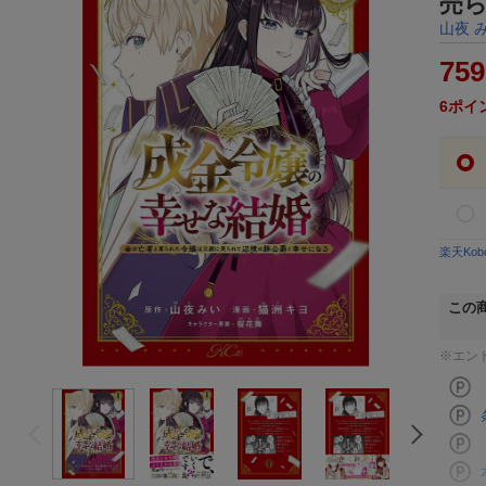
売ら
山夜 
759
6
ポイ
楽天Ko
この
※エン