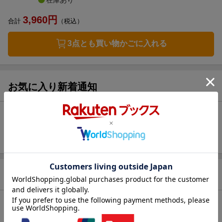
3,960
円
合計
（税込）
3点とも買い物かごに入れる
お気に入り新着通知
未追加：
2
件
追加する
商品情報
発売日
2024年02月09日頃
著者／編集
宇佐川ゆかり
(著) ,