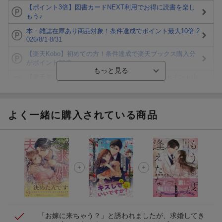
【ポイント3倍】図書カードNEXT利用でお得に読書を楽し
もう♪
本・雑誌在庫あり商品対象！条件達成でポイント最大10倍 2
026/8/1-8/31
【楽天Kobo】初めての方！条件達成で楽天ブックス購入分
がポイント20倍
【楽天モバイルご利用者限定】条件達成で100万ポイント山
分け！
【Rakuten Fashion×楽天ブックス】条件達成で10万ポイン
ト山分け
よく一緒に購入されている商品
【スタンプカード】楽天ポイントもらえる＆抽選で豪華景品
が当たる！
楽天モバイル紹介キャンペーンの拡散で300円OFFクーポン
進呈
条件達成で楽天限定・宝塚歌劇 宙組貸切公演ペアチケット
が当たる
「お嫁に来ちゃう？」と誘われましたが、求婚してき