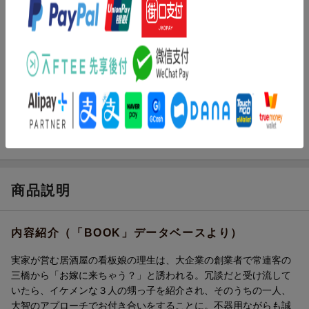
小島きいち
(絵)
レーベル
ルネッタブックス ルネッタブックス
出版社
ハーパーコリンズ・ジャパン
発行形態
単行本
ページ数
288p
ISBN
9784596535771
商品説明
内容紹介（「BOOK」データベースより）
実家が営む居酒屋の看板娘の理生は、大企業の創業者で常連客の
三橋から「お嫁に来ちゃう？」と誘われる。冗談だと受け流して
いたら、イケメンな３人の甥っ子を紹介され、そのうちの一人、
大智のアプローチでお付き合いをすることに。不器用ながらも誠