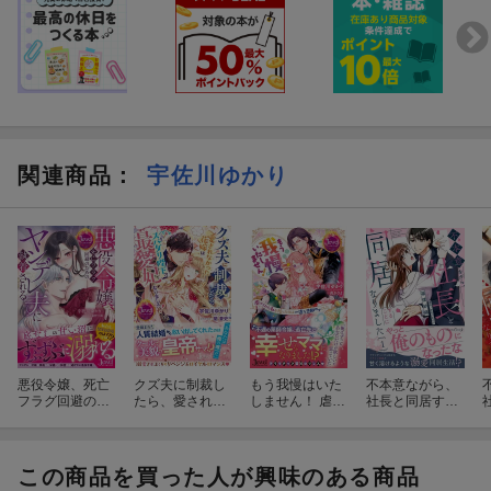
関連商品
：
宇佐川ゆかり
悪役令嬢、死亡
クズ夫に制裁し
もう我慢はいた
不本意ながら、
フラグ回避のた
たら、愛されな
しません！ 虐げ
社長と同居する
めのヤンデレ夫
かった花嫁はス
られた私を拾っ
ことになりまし
に執着される
パダリ陛下の最
たのは一途な旦
た 1
愛妃になりまし
那サマでした
た！
この商品を買った人が興味のある商品