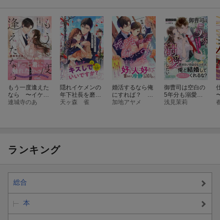
もう一度逢えた
隠れイケメンの
婚活するなら俺
御曹司は空白の
なら 〜イケメ
年下社長を磨い
にすれば？ 〜
5年分も溺愛し
ン外科医に再会
連城寺のあ
たら熱烈求婚さ
天ヶ森 雀
エリート社長は
加地アヤメ
たい 〜結婚を目
浅見茉莉
したらゼロ距離
れました
カタブツ秘書を
前に元彼に攫わ
で溺愛されてま
口説き落とした
れました〜
す〜
い〜
ランキング
総合
本