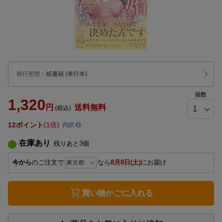
発行形態
：
紙書籍
(単行本)
個数
1,320
円
送料無料
(税込)
12
ポイント
1倍
内訳
在庫あり
残りあと
3
個
今から
のご注文で
なら
8月8日(土)
にお届け
買い物かごに入れる