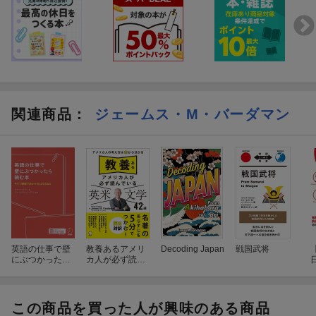
関連商品
：
ジェームス・M・バーダマン
英語の仕事で壁
教養あるアメリ
Decoding Japan
戦国武将
にぶつかったら
カ人が必ず読ん
読む本
でいる 英米文学
42選
この商品を買った人が興味のある商品