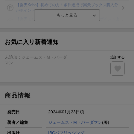
【楽天Kobo】初めての方！条件達成で楽天ブックス購入分
がポイント20倍
【楽天モバイルご利用者限定】条件達成で100万ポイント山
分け！
【Rakuten Fashion×楽天ブックス】条件達成で10万ポイン
ト山分け
お気に入り新着通知
【スタンプカード】楽天ポイントもらえる＆抽選で豪華景品
が当たる！
未追加：
ジェームス・M・バーダ
追加する
エントリー＆3,000円以上購入で無料データSIM（3GB/月プ
マン
ラン）が当たる！
楽天モバイル紹介キャンペーンの拡散で300円OFFクーポン
進呈
商品情報
発売日
2024年01月23日頃
著者／編集
ジェームス・M・バーダマン
(著)
出版社
IBCパブリッシング