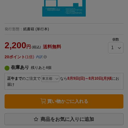
発行形態
：
紙書籍
(単行本)
個数
2,200
円
送料無料
(税込)
20
ポイント
1倍
内訳
在庫あり
残りあと
4
個
正午まで
のご注文で
なら
8月9日(日)～8月10日(月)頃
にお
届け
買い物かごに入れる
商品をお気に入りに追加