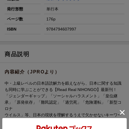
発行形態
単行本
ページ数
176p
ISBN
9784794607997
商品説明
内容紹介（JPROより）
中・上級レベルの日本語読解力を鍛えながら、日本に関する知識
も同時に学ぶことができる【Read Real NIHONGO】最新刊！
「ジェンダーギャップ」「ソーシャルハラスメント」「皇位継
承」「原発依存」「難民認定」「過労死」「危険運転」「新型コ
ロナ
ウイルス」等、日本の現状を理解するうえで欠かせないキーワー
ドを分かりやすく解説。外国人が知りたいと思っている
日本の現状・問題点と日本語が同時に学べる！