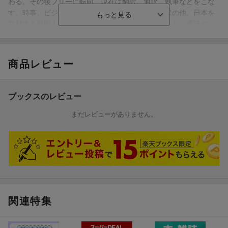
わる。その後フリーに転向、現在は翻訳、通訳、執筆などをこな
す。時事、ビジネス、学術、文芸の翻訳や逐次通訳の他、日本を
取材する外国人ジャーナリストの取材コーディネート・通訳や、
日本の映画監督の通訳・脚本の翻訳、ジャーナリズムをテーマに
した授業のプランニングなど、幅広いジャンルの仕事に携わって
いる（本データはこの書籍が刊行された当時に掲載されていたも
商品レビュー
のです）
ブックスのレビュー
まだレビューがありません。
関連特集