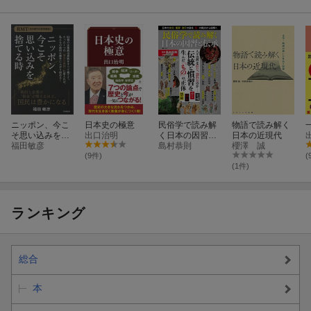
ニッポン、今こ
日本史の極意
民俗学で読み解
物語で読み解く
そ思い込みを捨
出口治明
く日本の因習と
日本の近現代
てる時
福田敏彦
伝承
島村恭則
櫻澤 誠
(9件)
(
(1件)
ランキング
総合
本