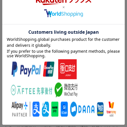
日本語学習者にうれしい、ふりがな・語彙解説・英語訳・朗読音
声付き！
目次（「BOOK」データベースより）
政治・経済／国際関係／社会／エネルギー・環境／防災／教育／
共に生きる／生活・文化
著者情報（「BOOK」データベースより）
バーダマン，ジェームス Ｍ．（Vardaman,James M.）
ロードス大学卒。プリンストン神学校、修士。ハワイ大学アジア
研究専攻、修士。早稲田大学名誉教授
チャング，イヴォンヌ（Chang,Yvonne）
上智大学外国語学部比較文化学科卒。同大大学院外国学研究科比
較文化専攻卒、修士。ジャパンタイムズ、ロイター通信など国内
外の報道機関の英文記者を経て、ソニー、カシオ・エンターテイ
メントなど大手エレクトロニクス企業でコンテンツビジネスに携