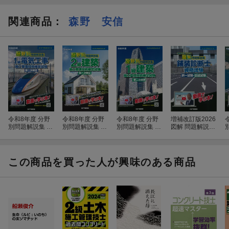
関連商品
：
森野 安信
令和8年度 分野
令和8年度 分野
令和8年度 分野
増補改訂版2026
別問題解説集 1
別問題解説集 2
別問題解説集 1
図解 問題解説集
級電気工事施工
級建築施工管理
級建築施工管理
舗装診断士資格
管理技術検定試
技術検定試験 第
技術検定試験 第
試験 択一試験・
験 第二次検定
二次検定
二次検定
記述試験
この商品を買った人が興味のある商品