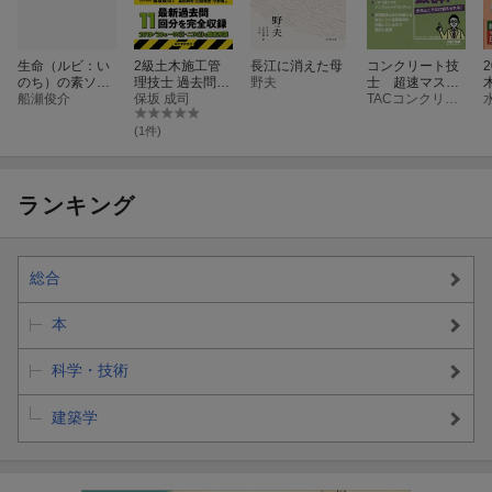
生命（ルビ：い
2級土木施工管
長江に消えた母
コンクリート技
のち）の素ソマ
理技士 過去問コ
野夫
士 超速マスタ
チッド
船瀬俊介
ンプリート 202
保坂 成司
ー 第3版
TACコンクリート技士研究会
4年版
(1件)
ランキング
総合
本
科学・技術
建築学