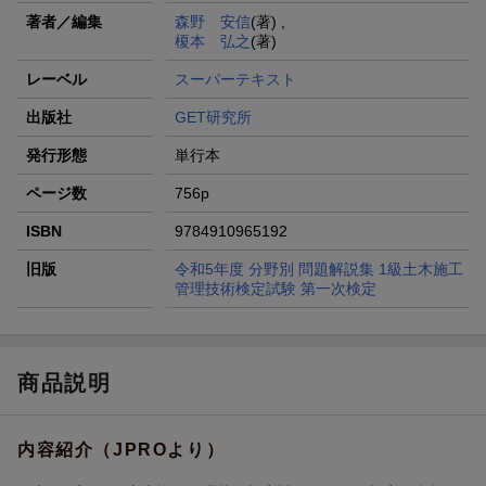
著者／編集
森野 安信
(著) ,
榎本 弘之
(著)
レーベル
スーパーテキスト
出版社
GET研究所
発行形態
単行本
ページ数
756p
ISBN
9784910965192
旧版
令和5年度 分野別 問題解説集 1級土木施工
管理技術検定試験 第一次検定
商品説明
内容紹介（JPROより）