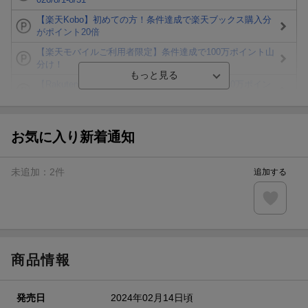
【楽天Kobo】初めての方！条件達成で楽天ブックス購入分
がポイント20倍
【楽天モバイルご利用者限定】条件達成で100万ポイント山
分け！
【Rakuten Fashion×楽天ブックス】条件達成で10万ポイン
ト山分け
【スタンプカード】楽天ポイントもらえる＆抽選で豪華景品
が当たる！
お気に入り新着通知
エントリー＆3,000円以上購入で無料データSIM（3GB/月プ
ラン）が当たる！
未追加：
2
件
追加する
楽天モバイル紹介キャンペーンの拡散で300円OFFクーポン
進呈
条件達成で楽天限定・宝塚歌劇 宙組貸切公演ペアチケット
が当たる
商品情報
発売日
2024年02月14日頃