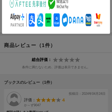
動画で学ぶ本！／１級土木施工管理技術検定試験 第一次検定
第1分野 土木一般
受験ガイダンス／完全合格ターゲット 重要事項を集約！）／分
第2分野 専門土木
野別最新問題解説（土木一般／専門土木／土木法規／施工管理
第3分野 土木法規
（施工管理法応用能力を含む））／実力確認実力判定模試（１級
第4分野 施工管理（施工管理法応用能力を含む）
土木施工管理技術検定第一次検定実力判定模試）
1級土木施工管理技術検定試験 第一次検定 実力判定模試
商品レビュー（1件）
総合評価：
条件に満たないため、評価は表示できません。
ブックスのレビュー（1件）
投稿日：2024年04月24日
4
評価：
か～ず9047