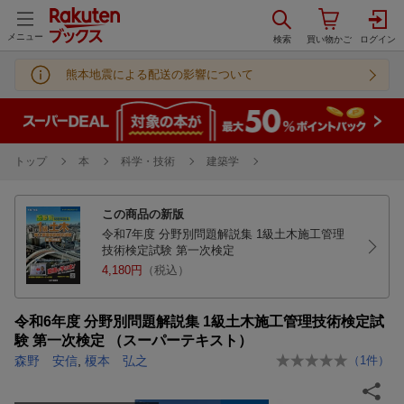
メニュー
熊本地震による配送の影響について
トップ
本
科学・技術
建築学
この商品の新版
令和7年度 分野別問題解説集 1級土木施工管理
技術検定試験 第一次検定
4,180円
（税込）
令和6年度 分野別問題解説集 1級土木施工管理技術検定試
験 第一次検定 （スーパーテキスト）
森野 安信
,
榎本 弘之
（
1
件）