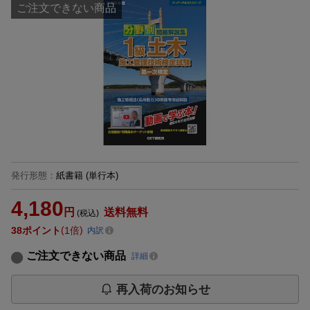
ご注文できない商品
発行形態
：
紙書籍
(単行本)
4,180
円
送料無料
(税込)
38
ポイント
1倍
内訳
ご注文できない商品
詳細
再入荷のお知らせ