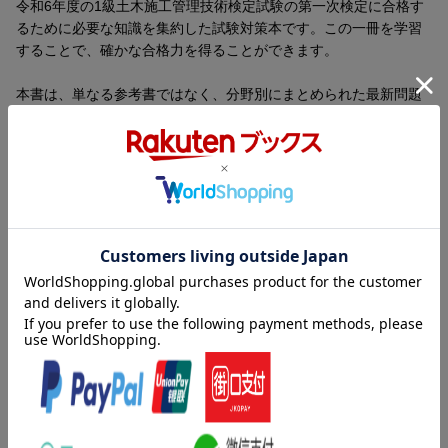
令和6年度の1級土木施工管理技術検定試験の第一次検定に合格す
るために必要な知識を集約した試験対策本です。この一冊を学習
することで、確かな合格力を得ることができます。
本書は、単なる参考書ではなく、分野別にまとめられた最新問題
解説と無料動画講習を組み合わせた新しい学習システムです。こ
の一冊を学習することで、国家資格を取得できるだけの実力を短
期間で効率よく身につけることができます。本書では、令和5年度
から平成28年度(過去8年間)に出題されたすべての問題について、
分かりやすく丁寧な解説を提供しています。解説では図を多用し
ているため、直感的な理解ができるようになっています。
短期集中ターゲット学習！ 本書に掲載されている「完全合格タ
ーゲット」では、試験問題の要点を徹底的に集約し、その解答ポ
内容紹介（「BOOK」データベースより）
イントを短文と図でまとめています。
合格直結！短期集中ターゲット学習
施工管理法（応用能力）の問題を徹底解説。
初めてでも分かりやすい！ 動画で学ぶ本！
1級土木施工管理技術検定試験 第一次検定 受検ガイダンス
目次（「BOOK」データベースより）
完全合格ターゲット 重要事項を集約！
合格直結！短期集中ターゲット学習（初めてでも分かりやすい！
分野別 最新問題解説