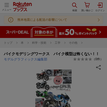
メニュー
熊本地震による配送の影響について
トップ
本
科学・技術
工学
その他
バイクモデリングワークス バイク模型は怖くない！！
モデルグラフィックス編集部
（
0
件）