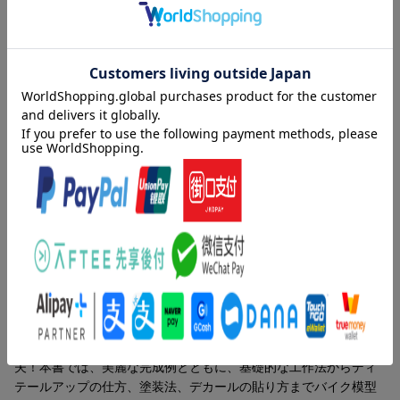
美麗なバイクモデル完成品を作ってみたいというあなたに、バイ
クモデルのテクニックを伝授！ バイクは、ピカピカのカウル、
金属質感がむき出しの部分、ウインカーなどの樹脂製パーツ、ゴ
ム製のタイヤといろいろな素材が組み合わさっていて、エンジン
やハンドル周辺は複雑な構造になっています。本書では、そんな
バイクの模型を実車さながらに製作するために必要となる適切な
マテリアル／工具の選び方や、工作のコツを解説。バイク模型製
作の指南書として、また、古今の名車の模型完成品アーカイヴと
してもお楽しみいただける一冊です。
内容紹介（「BOOK」データベースより）
出来のよいバイクのプラモデルは、実車と同じように複雑なパー
ツの集合体。しかも、金属／樹脂／塗装仕上げといった素材が組
み合わさってできています。そんなバイク模型をうまく作るに
は、工作から塗装、デカール貼りまでさまざまなテクニックが必
要で、初心者の方は尻込みしてしまうかもしれません。でも大丈
夫！本書では、美麗な完成例とともに、基礎的な工作法からディ
テールアップの仕方、塗装法、デカールの貼り方までバイク模型