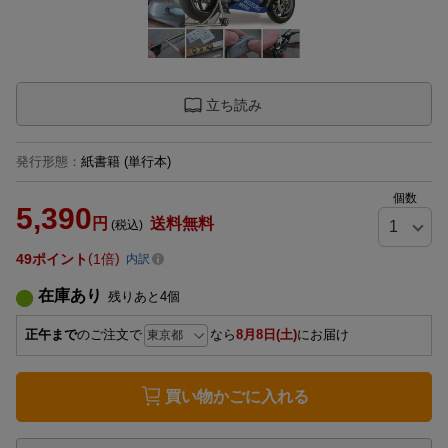
立ち読み
発行形態
：
紙書籍
(単行本)
個数
5,390
円
送料無料
(税込)
49
ポイント
1倍
内訳
在庫あり
残りあと
4
個
正午まで
のご注文で
なら
8月8日(土)
にお届け
買い物かごに入れる