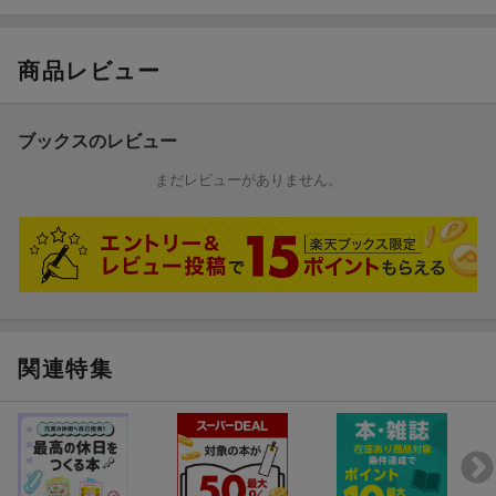
ルフ仕様／カワサキ５００-ＳＳ／ＭＡＣＨ ３（Ｈ１）／カワサ
キＫＲ２５０（ＫＲ２５０Ａ）／ヤマハＲＺ２５０（４Ｌ３）
（１９８０）／Ｈｏｎｄａ ＶＴ２５０Ｆ（ＭＣ０８）（１９８
商品レビュー
４）／ヤマハトレール２５０ ＤＴ-１／ＫＴＭ １１９０ ＲＣ
８ Ｒ
ブックスのレビュー
まだレビューがありません。
関連特集