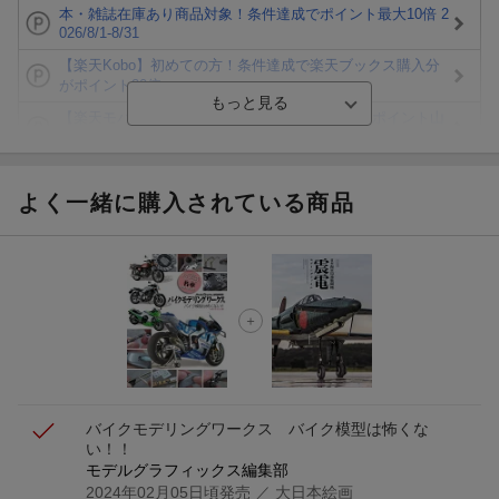
本・雑誌在庫あり商品対象！条件達成でポイント最大10倍 2
026/8/1-8/31
【楽天Kobo】初めての方！条件達成で楽天ブックス購入分
がポイント20倍
【楽天モバイルご利用者限定】条件達成で100万ポイント山
分け！
【Rakuten Fashion×楽天ブックス】条件達成で10万ポイン
ト山分け
よく一緒に購入されている商品
【スタンプカード】楽天ポイントもらえる＆抽選で豪華景品
が当たる！
楽天モバイル紹介キャンペーンの拡散で300円OFFクーポン
進呈
条件達成で楽天限定・宝塚歌劇 宙組貸切公演ペアチケット
が当たる
バイクモデリングワークス バイク模型は怖くな
い！！
モデルグラフィックス編集部
2024年02月05日頃発売
／ 大日本絵画