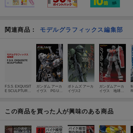
関連商品
：
モデルグラフィックス編集部
F.S.S. EXQUISIT
ガンダム アーカ
ボトムズ アーカ
ガンダムアーカ
M
E SCULPTURE
イヴス PG UN
イヴス2
イヴス 地球連
S
LEASHED νガン
邦軍の名機
ダム編
この商品を買った人が興味のある商品