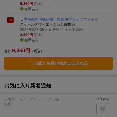
5,390
円
(税込)
在庫あり
日本海軍局地戦闘機 震電 モデリングファイル
スケールアヴィエーション編集部
2024年02月05日頃発売
／ 大日本絵画
3,960
円
(税込)
在庫あり
9,350
円
合計
（税込）
2点とも買い物かごに入れる
お気に入り新着通知
未追加：
モデルグラフィックス編
追加する
集部