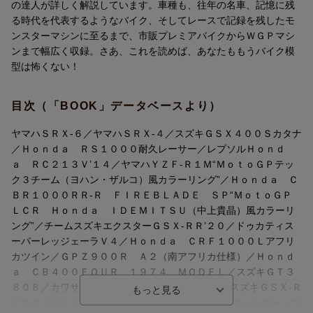
の達人が詳しく解説しています。車種も、往年の名車、記憶に残
る時代を代表するようなバイク、そしてレースで記録を残したモ
ンスターマシンに至るまで、市販プレミアバイクからＷＧＰマシ
ンまで幅広く収録。さあ、これを読めば、あなたももうバイク模
型は怖くない！
目次（「BOOK」データベースより）
ヤマハＳＲＸ-６／ヤマハＳＲＸ-４／スズキＧＳＸ４００Ｓカタナ
／Ｈｏｎｄａ ＲＳ１０００耐久レーサー／レプソルＨｏｎｄ
ａ ＲＣ２１３Ｖ’１４／ヤマハＹＺＦ-Ｒ１Ｍ“ＭｏｔｏＧＰテッ
ク３チーム（ヨハン・ザルコ）風カラーリング”／Ｈｏｎｄａ Ｃ
ＢＲ１０００ＲＲ-Ｒ ＦＩＲＥＢＬＡＤＥ ＳＰ“ＭｏｔｏＧＰ
ＬＣＲ Ｈｏｎｄａ ＩＤＥＭＩＴＳＵ（中上貴晶）風カラーリ
ング”／チームスズキエクスターＧＳＸ-ＲＲ’２０／ドゥカティス
ーパーレッジェーラＶ４／Ｈｏｎｄａ ＣＲＦ１０００Ｌアフリ
カツイン／ＧＰＺ９００Ｒ Ａ２（南アフリカ仕様）／Ｈｏｎｄ
ａ ＣＢ４００ＦＯＵＲ １９７４ ＭＯＤＥＬ／スズキＧＴ３
８０Ｂ／カワサキＫＨ４００-Ａ７（１９７９）／スズキＧＳＸ-Ｒ
７５０（Ｇ）（ＧＲ７１Ｇ）／スズキＲＧ４００Γウォルター・ウ