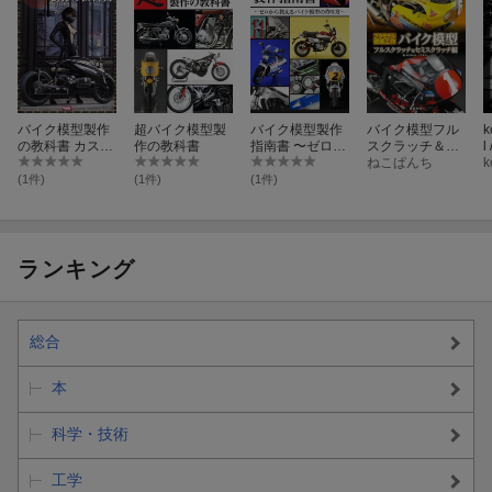
バイク模型製作
超バイク模型製
バイク模型製作
バイク模型フル
k
の教科書 カスタ
作の教科書
指南書 〜ゼロか
スクラッチ＆セ
l
ムバイク編 sar
ら教えるバイク
ミスクラッチ編
ねこぱんち
uruのモーターサ
模型の作り方〜
(1件)
(1件)
(1件)
イクルカスタム
ランキング
総合
本
科学・技術
工学