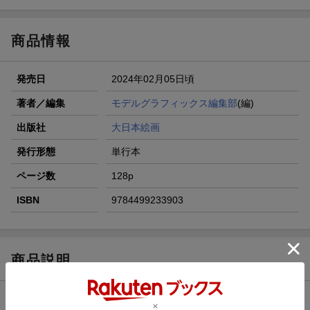
商品情報
発売日
2024年02月05日頃
著者／編集
モデルグラフィックス編集部
(編)
出版社
大日本絵画
発行形態
単行本
ページ数
128p
ISBN
9784499233903
商品説明
内容紹介（JPROより）