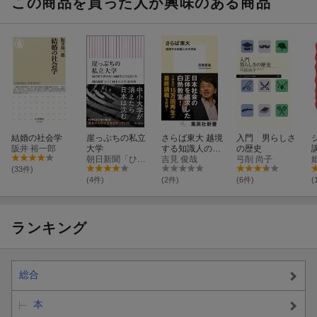
この商品を買った人が興味のある商品
結婚の社会学
崖っぷちの私立
さらば東大 越境
入門 男らしさ
阪井 裕一郎
大学
する知識人の半
の歴史
朝日新聞「ひらく日本の大学」取材
世紀
吉見 俊哉
弓削 尚子
(33件)
(4件)
(2件)
(6件)
(
ランキング
総合
本