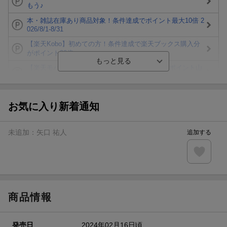
もう♪
本・雑誌在庫あり商品対象！条件達成でポイント最大10倍 2
026/8/1-8/31
【楽天Kobo】初めての方！条件達成で楽天ブックス購入分
がポイント20倍
【楽天モバイルご利用者限定】条件達成で100万ポイント山
分け！
【Rakuten Fashion×楽天ブックス】条件達成で10万ポイン
ト山分け
お気に入り新着通知
【スタンプカード】楽天ポイントもらえる＆抽選で豪華景品
が当たる！
未追加：
矢口 祐人
追加する
エントリー＆3,000円以上購入で無料データSIM（3GB/月プ
ラン）が当たる！
楽天モバイル紹介キャンペーンの拡散で300円OFFクーポン
進呈
商品情報
発売日
2024年02月16日頃