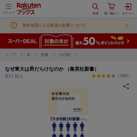
メニュー
熊本地震による配送の影響について
トップ
本
新書
その他
なぜ東大は男だらけなのか （集英社新書）
矢口 祐人
（
16
件）