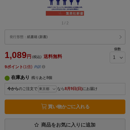
1
/
2
発行形態
：
紙書籍
(新書)
個数
1,089
円
送料無料
(税込)
9
ポイント
1倍
内訳
在庫あり
残りあと
8
個
今から
のご注文で
なら
8月9日(日)
にお届け
買い物かごに入れる
商品をお気に入りに追加