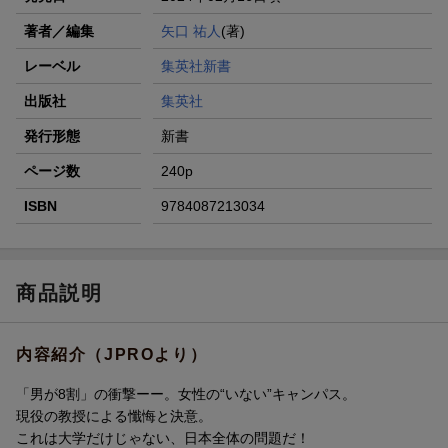
著者／編集
矢口 祐人
(著)
レーベル
集英社新書
出版社
集英社
発行形態
新書
ページ数
240p
ISBN
9784087213034
商品説明
内容紹介（JPROより）
「男が8割」の衝撃ーー。女性の“いない”キャンパス。
現役の教授による懺悔と決意。
これは大学だけじゃない、日本全体の問題だ！