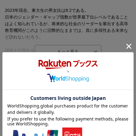
2023年現在、東大生の男女比は8:2である。
日本のジェンダー・ギャップ指数が世界最下位レベルであること
はよく知られているが、将来的な社会のリーダーを輩出する高等
教育機関がこのように旧弊的なままでは、真に多様性ある未来な
ど訪れないだろう。
現状を打開するには何が必要なのか。
現役の副学長でもある著者が、「女性の“いない”東大」を改革する
べく声を上げる！
東大の知られざるジェンダー史をつまびらかにし、アメリカでの
内容紹介（「BOOK」データベースより）
取り組み例も独自取材。
自身の経験や反省もふまえて、日本の大学、そして日本社会のあ
二〇二三年現在、東大生の男女比は八対二である。日本のジェン
り方そのものを問いなおす覚悟の書。
ダー・ギャップ指数が世界最下位レベルであることはよく知られ
ているが、将来的な社会のリーダーを輩出する高等教育機関がこ
【目次】
のように旧弊的なままでは、真に多様性ある未来など訪れないだ
序 章 男だらけの現状
ろう。現状を打開するには何が必要なのか。現役の副学長でもあ
第一章 東大は男が八割
る著者が、「女性の“いない”東大」を改革するべく声を上げる！東
第二章 女性のいない東大キャンパスーー戦前
大の知られざるジェンダー史をつまびらかにし、アメリカでの取
第三章 男のための男の大学ーー戦後
り組み例も独自取材。自身の経験や反省もふまえて、日本の大