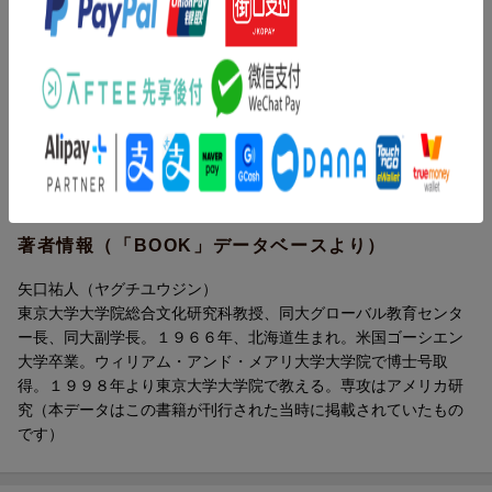
第四章 アメリカ名門大学の共学化
学、そして日本社会のあり方そのものを問いなおす覚悟の書。
第五章 東大のあるべき姿
終 章
目次（「BOOK」データベースより）
【著者プロフィール】
序章 男だらけの現状／第１章 東大は男が八割／第２章 女性
矢口祐人（やぐち ゆうじん）
のいない東大キャンパスー戦前／第３章 男のための男の大学ー
東京大学大学院総合文化研究科教授、同大グローバル教育センタ
戦後／第４章 アメリカ名門大学の共学化／第５章 東大のある
ー長、同大副学長。
べき姿／終章
1966年、北海道生まれ。
米国ゴーシエン大学卒業。
著者情報（「BOOK」データベースより）
ウィリアム・アンド・メアリ大学大学院で博士号取得。
1998年より東京大学大学院で教える。
矢口祐人（ヤグチユウジン）
専攻はアメリカ研究。
東京大学大学院総合文化研究科教授、同大グローバル教育センタ
著書に『ハワイの歴史と文化 悲劇と誇りのモザイクの中で』（中
ー長、同大副学長。１９６６年、北海道生まれ。米国ゴーシエン
公新書）、『憧れのハワイ 日本人のハワイ観』（中央公論新
大学卒業。ウィリアム・アンド・メアリ大学大学院で博士号取
社）、『奇妙なアメリカ 神と正義のミュージアム』（新潮選書）
得。１９９８年より東京大学大学院で教える。専攻はアメリカ研
など。
究（本データはこの書籍が刊行された当時に掲載されていたもの
です）