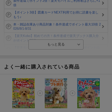
条件達成でポイント2倍！楽天モバイルご利用者はさらに+1
倍
【ポイント3倍】図書カードNEXT利用でお得に読書を楽し
もう♪
本・雑誌在庫あり商品対象！条件達成でポイント最大10倍 2
026/8/1-8/31
【楽天Kobo】初めての方！条件達成で楽天ブックス購入分
がポイント20倍
【楽天モバイルご利用者限定】条件達成で100万ポイント山
分け！
【Rakuten Fashion×楽天ブックス】条件達成で10万ポイン
ト山分け
よく一緒に購入されている商品
【スタンプカード】楽天ポイントもらえる＆抽選で豪華景品
が当たる！
エントリー＆3,000円以上購入で無料データSIM（3GB/月プ
ラン）が当たる！
楽天モバイル紹介キャンペーンの拡散で300円OFFクーポン
進呈