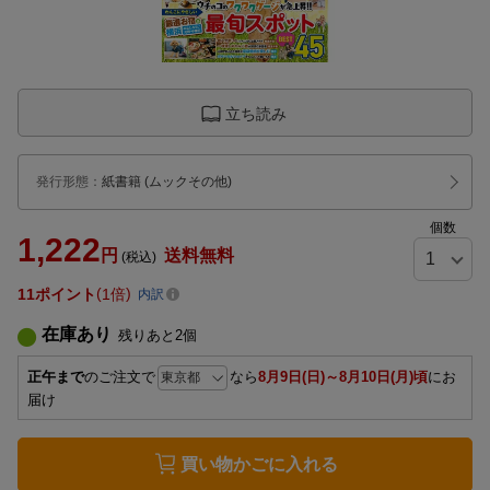
立ち読み
発行形態
：
紙書籍
(ムックその他)
個数
1,222
円
送料無料
(税込)
11
ポイント
1倍
内訳
在庫あり
残りあと
2
個
正午まで
のご注文で
なら
8月9日(日)～8月10日(月)頃
にお
届け
買い物かごに入れる