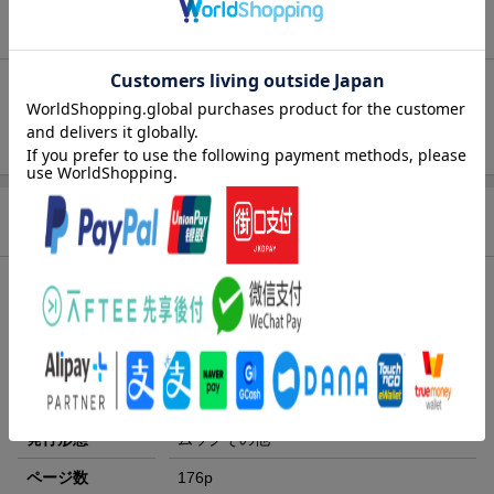
お気に入り新着通知
未追加：
わんことワクワク旅行
追加する
商品情報
発売日
2024年01月29日
シリーズ
わんことワクワク旅行
レーベル
コスミックムック
出版社
コスミック出版
発行形態
ムックその他
ページ数
176p