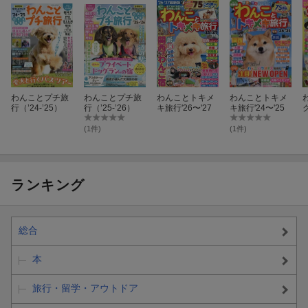
わんことプチ旅
わんことプチ旅
わんことトキメ
わんことトキメ
行（’24-’25）
行（’25-’26）
キ旅行'26〜'27
キ旅行'24〜'25
ク
(1件)
(1件)
ランキング
総合
本
旅行・留学・アウトドア