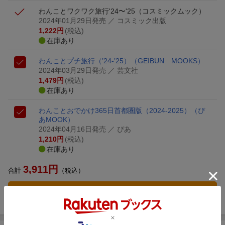
わんことワクワク旅行'24〜'25
（コスミックムック）
2024年01月29日発売
／ コスミック出版
1,222
円
(税込)
在庫あり
わんことプチ旅行（’24-’25）
（GEIBUN MOOKS）
2024年03月29日発売
／ 芸文社
1,479
円
(税込)
在庫あり
わんことおでかけ365日首都圏版（2024-2025）
（ぴ
あMOOK）
2024年04月16日発売
／ ぴあ
1,210
円
(税込)
在庫あり
3,911
円
合計
（税込）
3点とも買い物かごに入れる