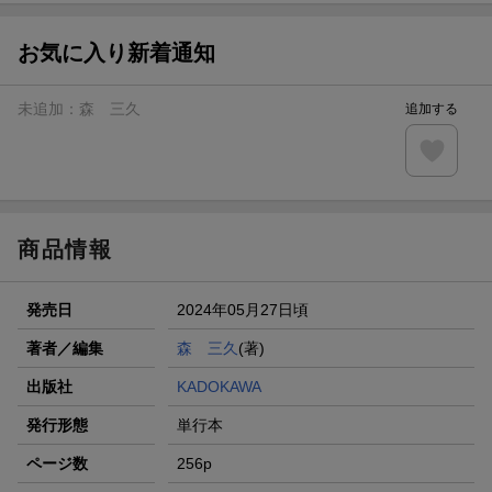
お気に入り新着通知
未追加：
森 三久
追加する
商品情報
発売日
2024年05月27日頃
著者／編集
森 三久
(著)
出版社
KADOKAWA
発行形態
単行本
ページ数
256p