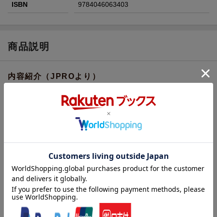
ISBN
9784046063403
商品説明
内容紹介（JPROより）
笑い声あふれる「森ケの日常」を見て、なぜこんなにも家族仲が
いいのだろうと感じたことはありませんか？
自称 “非常識ファミリーYouTuber” 森ケのパパの、「森ケの当たり
前は世間の当たり前とは違うのかも」という気づきから、この本
が生まれました。
爆笑必至、たまに涙のエピソードを交えて、家族に対する思いを
直筆で語る初エッセイです。
普段は子どもたちにもみくちゃにされ、ママにツッコまれてばか
りのパパだけど、実は真剣に、本気でママ、娘、くーちゃん、カ
チ、オク、ナヅ（、サミィ）のことばかり考えています。