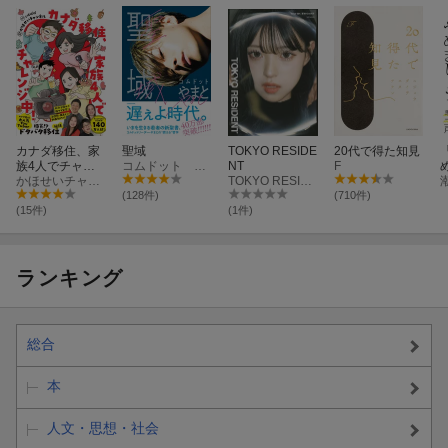
カナダ移住、家
聖域
TOKYO RESIDE
20代で得た知見
族4人でチャレ
コムドット やまと
NT
F
ンジ中！
かほせいチャンネル
TOKYO RESIDENT編集部
(128件)
(710件)
(15件)
(1件)
ランキング
総合
本
人文・思想・社会