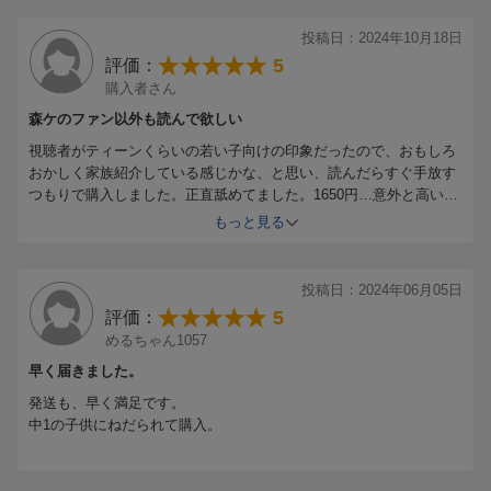
投稿日：2024年10月18日
5
評価：
購入者さん
森ケのファン以外も読んで欲しい
視聴者がティーンくらいの若い子向けの印象だったので、おもしろ
おかしく家族紹介している感じかな、と思い、読んだらすぐ手放す
つもりで購入しました。正直舐めてました。1650円…意外と高い
な…なんて思いましたが、中古で売ればまあまあ元取れるかな、な
もっと見る
んて思いながら購入しました。
結論から言うといい意味で期待を裏切られました。
YouTubeでのパパの独創性ある発言そのままの表現で大笑いさせら
投稿日：2024年06月05日
れる場面もあれば、パパの生い立ちや家族への考え方で号泣させら
5
評価：
れることもあり…。
めるちゃん1057
そして、読んでいてとても共感できることが多く、気付かされた事
もたくさんありました。
早く届きました。
森ケをあまり知らない主人にも読ませるつもりです。
発送も、早く満足です。
悔しいですが手放すことなく本棚に並べ、時折読み返そうと思いま
中1の子供にねだられて購入。
す。
初めての子育てが始まったばかりで思い悩む時もあるのですがこの
本に勇気づけられました。