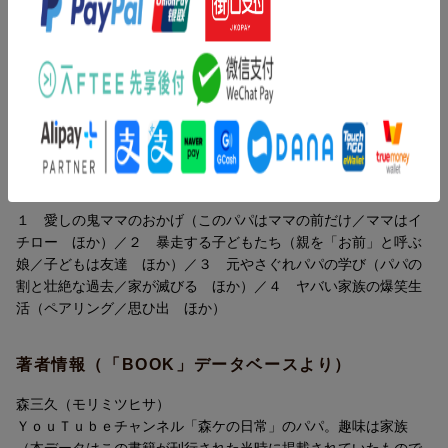
元不良で仕事命だったパパの暗い過去や、ママと子どもたちから
教わって変化したこと、ジェンダーレスについてなど、ここでし
内容紹介（「BOOK」データベースより）
か読めない初公開の話が盛りだくさん。
ママの特別インタビューも掲載しています。家族みんなの写真も
気持ちが通じ合う！個性が伸びる！元不良・仕事命。やさぐれパ
気合いを入れて撮り下ろしました。
パがママと５人の子どもたちに学んだこと。ＳＮＳ総フォロワー
４００万人超。「森ケの日常」の爆笑エッセイ。
子育てに不安や悩みがある人、家庭内でのコミュニケーションが
うまくいっていない人、これから結婚して家庭を築きたいと思っ
目次（「BOOK」データベースより）
ている人に、少しでも気楽になってもらい、何かの役に立てるよ
うにと願って、工夫を凝らした一冊です。もちろんヒマツブシに
１ 愛しの鬼ママのおかげ（このパパはママの前だけ／ママはイ
読んでも面白いです。
チロー ほか）／２ 暴走する子どもたち（親を「お前」と呼ぶ
家族の笑顔が増え、子どもたちの個性がぐんぐん伸びて、信頼関
娘／子どもは友達 ほか）／３ 元やさぐれパパの学び（パパの
係が強くなって……みなさんの愛する家族が、この本を通しても
割と壮絶な過去／家が滅びる ほか）／４ ヤバい家族の爆笑生
っともっと幸せになることを願っています！
活（ペアリング／思ひ出 ほか）
著者情報（「BOOK」データベースより）
（執筆ほんまにキツかったので、みんな絶対買ってください！ b
yパパ）
森三久（モリミツヒサ）
ＹｏｕＴｕｂｅチャンネル「森ケの日常」のパパ。趣味は家族
（本データはこの書籍が刊行された当時に掲載されていたもので