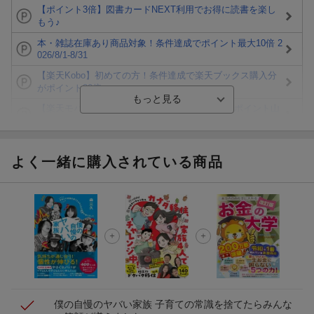
【ポイント3倍】図書カードNEXT利用でお得に読書を楽し
もう♪
本・雑誌在庫あり商品対象！条件達成でポイント最大10倍 2
026/8/1-8/31
【楽天Kobo】初めての方！条件達成で楽天ブックス購入分
がポイント20倍
【楽天モバイルご利用者限定】条件達成で100万ポイント山
分け！
【Rakuten Fashion×楽天ブックス】条件達成で10万ポイン
ト山分け
よく一緒に購入されている商品
【スタンプカード】楽天ポイントもらえる＆抽選で豪華景品
が当たる！
エントリー＆3,000円以上購入で無料データSIM（3GB/月プ
ラン）が当たる！
楽天モバイル紹介キャンペーンの拡散で300円OFFクーポン
進呈
僕の自慢のヤバい家族 子育ての常識を捨てたらみんな