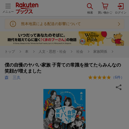
メニュー
熊本地震による配送の影響について
トップ
本
人文・思想・社会
社会
家族関係
僕の自慢のヤバい家族 子育ての常識を捨てたらみんなの
笑顔が増えました
森 三久
（
6
件）