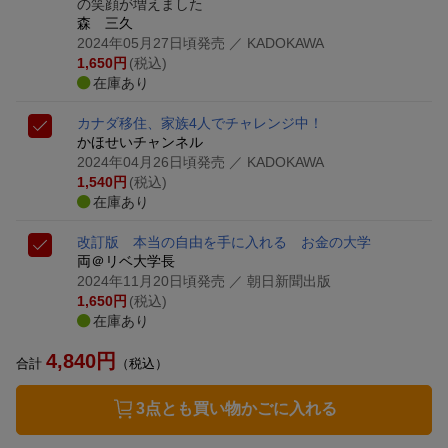
の笑顔が増えました
森 三久
2024年05月27日頃発売
／ KADOKAWA
1,650
円
(税込)
在庫あり
カナダ移住、家族4人でチャレンジ中！
かほせいチャンネル
2024年04月26日頃発売
／ KADOKAWA
1,540
円
(税込)
在庫あり
改訂版 本当の自由を手に入れる お金の大学
両＠リベ大学長
2024年11月20日頃発売
／ 朝日新聞出版
1,650
円
(税込)
在庫あり
4,840
円
合計
（税込）
3点とも買い物かごに入れる