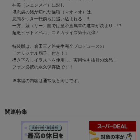
神美（シェンメイ）に対し
堪忍袋の緒が切れた猫猫（マオマオ）は、
悪態をつき一転窮地に追い込まれる…!!
一方、茘（リー）国では皇帝直属軍の進軍が決まり…!?
超絶ヒットノベル、コミカライズ第十八弾!!
特装版は、倉田三ノ路先生完全プロデュースの
「オリジナル扇子」付き！！
描き下ろしイラストを使用し、実用性も抜群の逸品！
ファン必携の永久保存版です！
※本編の内容は通常版と同じです。
関連特集