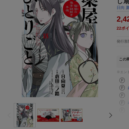
し
日向 
2,4
22
ポ
発行形
この
※エン