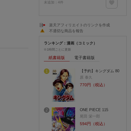
未追加：
4
件
楽天アフィリエイトのリンクを作成
不適切な商品を報告
ランキング：漫画（コミック）
※1時間ごとに更新
紙書籍版
電子書籍版
【予約】キングダム 80
1
原 泰久
770円（税込）
ONE PIECE 115
2
尾田 栄一郎
594円（税込）