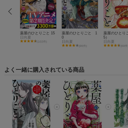
ごと 1
薬屋のひとりごと 15
薬屋のひとりごと 1
薬屋のひとり
日向夏
0
5）
日向夏
日向夏
(102件)
4件)
(96件)
(69件
よく一緒に購入されている商品