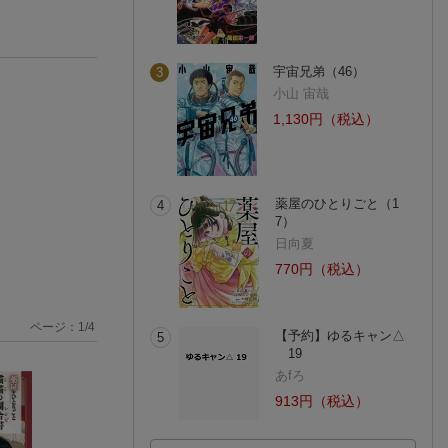
宇宙兄弟（46）
3
小山 宙哉
1,130円（税込）
薬屋のひとりごと（1
4
7）
日向夏
770円（税込）
ページ：
1
/
4
【予約】ゆるキャン△
5
19
あfろ
913円（税込）