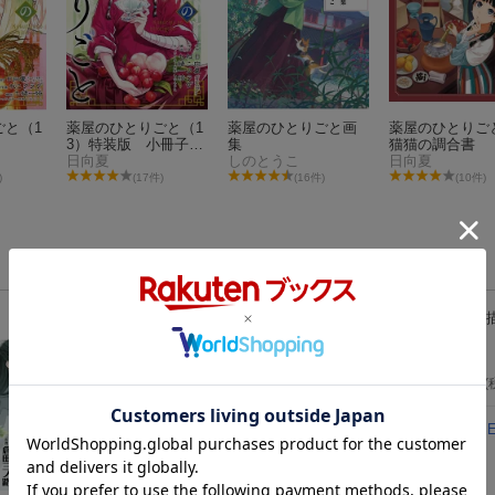
ごと（1
薬屋のひとりごと（1
薬屋のひとりごと画
薬屋のひとり
3）特装版 小冊子付
集
猫猫の調合書
き
日向夏
しのとうこ
日向夏
)
(17件)
(16件)
(10件)
薬屋のひとりごと〜猫猫の後宮謎解き手帳〜 18 
き特装版
（サンデーGXコミックス）
日向 夏
2024年03月19日頃発売
／ 小学館
2,420
円
(
薬屋のひとりごと（13）特装版 小冊子付き
（S
ミアム）
日向夏
2024年03月25日発売
／ スクウェア・エニックス