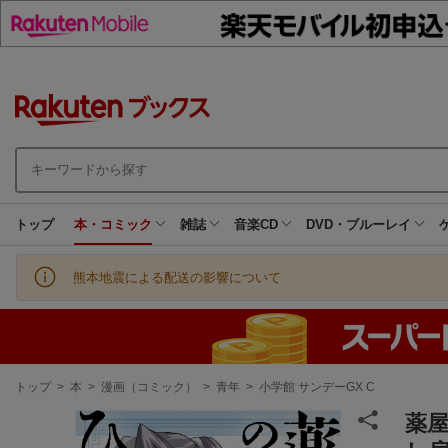
トップ
本・コミック
雑誌
音楽CD
DVD・ブルーレイ
熊本地震による配送の影響について
現
トップ
>
本
>
漫画（コミック）
>
青年
>
小学館 サンデーGX C
在
地
薬屋