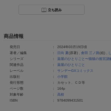
立ち読み
商品情報
発売日
：
2024年03月19日頃
著者／編集
：
日向 夏
(原著) ,
倉田 三ノ路
(絵) ,
シリーズ
：
薬屋のひとりごと〜猫猫の後宮謎
関連作品
：
薬屋のひとりごと
レーベル
：
サンデーGXコミックス
出版社
：
小学館
発行形態
：
カセット、ＣＤ等
ページ数
：
164p
対象年齢
：
高校
ISBN
：
9784099431501