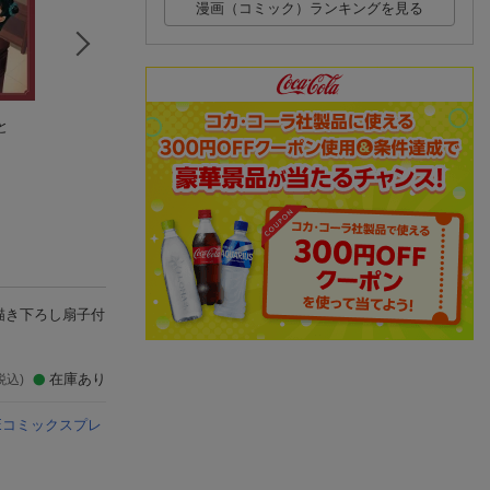
漫画（コミック）ランキングを見る
ごと
薬屋のひとりごと（1
薬屋のひとりごと外
薬屋のひとりごと
4）特装版 小冊子付
伝 小蘭回想録（1）
6 アニメ第1期
き
日向夏
日向夏
リオ集付き限定特
日向夏
版
(18件)
(33件)
(2件)
描き下ろし扇子付
在庫あり
税込)
Eコミックスプレ