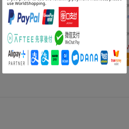
1,430
円
(
薬屋のひとりごと〜猫猫の後宮謎解き手帳〜 19 
ト付特装版
（サンデーGXコミックス）
日向 夏
2024年12月19日頃発売
／ 小学館
1,650
円
(
5,
合計
3点とも買い物