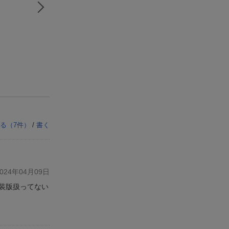
る（
7
件）
/
書く
24年04月09日
装版扱ってない