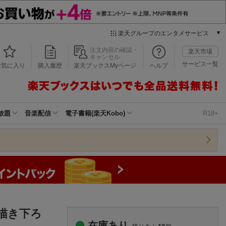
楽天グループのエンタメサービス
本/ゲーム/CD/DVD
注文内容の確認・
楽天市場
キャンセル
楽天ブックス
サービス一覧
お気に入り
購入履歴
楽天ブックスMyページ
ヘルプ
電子書籍
楽天Kobo
雑誌読み放題
楽天マガジン
放題
音楽配信
電子書籍(楽天Kobo)
R18+
音楽配信
楽天ミュージック
動画配信
楽天TV
動画配信ガイド
Rakuten PLAY
無料テレビ
Rチャンネル
 描き下ろ
チケット
在庫あり