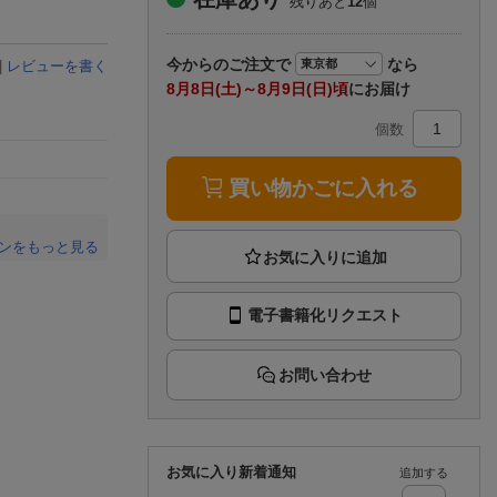
残りあと
12
個
楽天チケット
エンタメニュース
推し楽
今から
のご注文で
なら
|
レビューを書く
8月8日(土)～8月9日(日)頃
にお届け
個数
買い物かごに入れる
ンをもっと見る
。
電子書籍化リクエスト
お問い合わせ
お気に入り新着通知
追加する