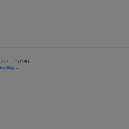
【スタンプカード】楽天ポイントもらえる＆抽選で豪華景品が当たる！
楽天モバイル紹介キャンペーンの拡散で300円OFFクーポン進呈
条件達成で楽天限定・宝塚歌劇 宙組貸切公演ペアチケットが当たる
しの とうこ
(原著)
解き手帳〜