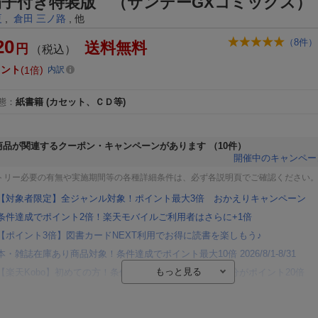
扇子付き特装版 （サンデーGXコミックス）
夏
,
倉田 三ノ路
, 他
20
（
8
件）
送料無料
円
（税込）
イント
1倍
内訳
態
：
紙書籍
(カセット、ＣＤ等)
商品が関連するクーポン・キャンペーンがあります
（10件）
開催中のキャンペー
トリー必要の有無や実施期間等の各種詳細条件は、必ず各説明頁でご確認ください
【対象者限定】全ジャンル対象！ポイント最大3倍 おかえりキャンペーン
条件達成でポイント2倍！楽天モバイルご利用者はさらに+1倍
【ポイント3倍】図書カードNEXT利用でお得に読書を楽しもう♪
本・雑誌在庫あり商品対象！条件達成でポイント最大10倍 2026/8/1-8/31
【楽天Kobo】初めての方！条件達成で楽天ブックス購入分がポイント20倍
【楽天モバイルご利用者限定】条件達成で100万ポイント山分け！
【Rakuten Fashion×楽天ブックス】条件達成で10万ポイント山分け